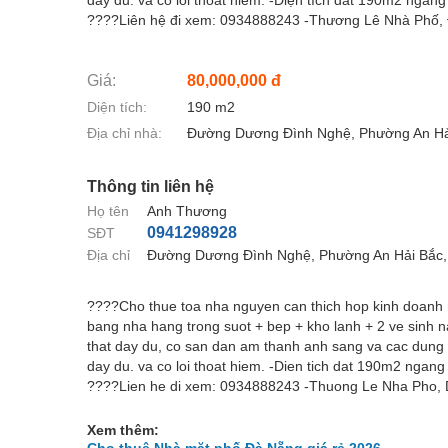
đầy đủ. và có lối thoát hiểm. -Diện tích đất 190m2 nga
????Liên hệ đi xem: 0934888243 -Thương Lê Nhà Phố, 
Giá:
80,000,000 đ
Diện tích:
190 m2
Địa chỉ nhà:
Đường Dương Đình Nghệ, Phường An Hả
Thông tin liên hệ
Họ tên
Anh Thương
0941298928
SĐT
Địa chỉ
Đường Dương Đình Nghệ, Phường An Hải Bắc,
????Cho thue toa nha nguyen can thich hop kinh doanh
bang nha hang trong suot + bep + kho lanh + 2 ve sinh 
that day du, co san dan am thanh anh sang va cac dung 
day du. va co loi thoat hiem. -Dien tich dat 190m2 ngan
????Lien he di xem: 0934888243 -Thuong Le Nha Pho, 
Xem thêm: