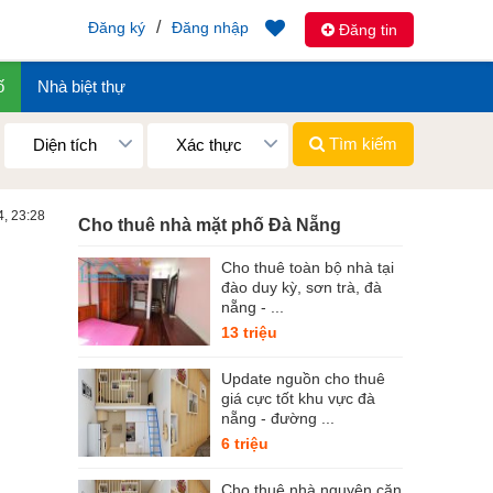
/
Đăng ký
Đăng nhập
Đăng tin
ố
Nhà biệt thự
Tìm kiếm
Diện tích
Xác thực
4, 23:28
Cho thuê nhà mặt phố Đà Nẵng
Cho thuê toàn bộ nhà tại
đào duy kỳ, sơn trà, đà
nẵng - ...
13 triệu
Update nguồn cho thuê
giá cực tốt khu vực đà
nẵng - đường ...
6 triệu
Cho thuê nhà nguyên căn