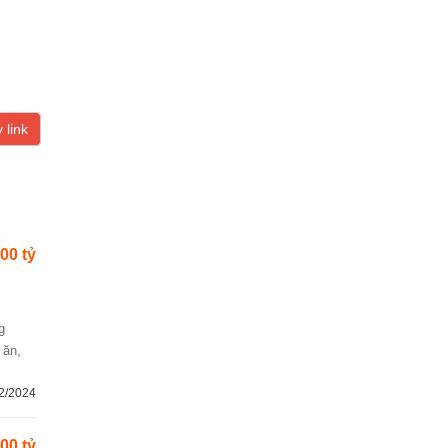
 link
00 tỷ
 ăn,
2/2024
00 tỷ