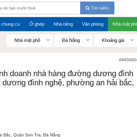
Tìm kiếm
 chung cư
Ở ghép
Nhà riêng
Văn phòng
Nhà mặt ph
Nhà mặt phố
Đà Nẵng
Khoảng giá
04/03/202
kinh doanh nhà hàng đường dương đình
g dương đình nghệ, phường an hải bắc,
i Bắc, Quận Sơn Trà, Đà Nẵng