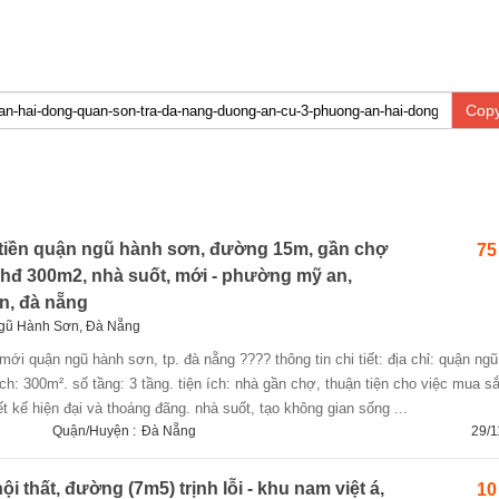
Copy
tiền quận ngũ hành sơn, đường 15m, gần chợ
75
íchđ 300m2, nhà suốt, mới - phường mỹ an,
n, đà nẵng
gũ Hành Sơn, Đà Nẵng
mới quận ngũ hành sơn, tp. đà nẵng ???? thông tin chi tiết: địa chỉ: quận ng
ích: 300m². số tầng: 3 tầng. tiện ích: nhà gần chợ, thuận tiện cho việc mua 
t kế hiện đại và thoáng đãng. nhà suốt, tạo không gian sống ...
Quận/Huyện :
Đà Nẵng
29/1
ội thất, đường (7m5) trịnh lỗi - khu nam việt á,
10