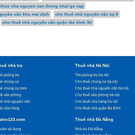
 thue nha nguyen can thong nhat go vap
guyên căn khu mai dịch
cho thuê nhà nguyên căn tại 8
cho thuê nhà nguyên căn quận tân bình 3tr
huê nhà trọ
Thuê nhà Hà Nội
ê phòng trọ
Tìm phòng trọ hà nội
uê chung cư
Cho thuê chung cư hà nội
uê chung cư mini
Cho thuê nhà nguyên căn hà nội
uê văn phòng
Cho thuê văn phòng hà nội
uê nhà nguyên căn
Cho thuê cửa hàng hà nội
uê cửa hàng
Cho thuê nhà quận Ba Đình
atro123.com
Thuê nhà Đà Nẵng
hoản sử dụng
Nhà trọ Đà Nẵng