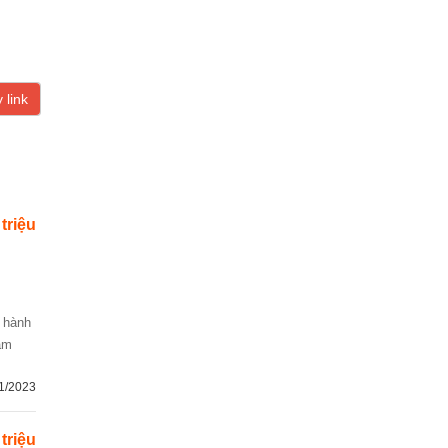
 link
 triệu
ũ hành
sắm
1/2023
 triệu