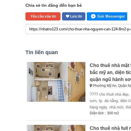
Chia sẻ tin đăng đến bạn bè
Gửi Messenger
Yêu cầu xóa tin
Lưu tin
Tin liên quan
Cho thuê nhà mặt 
bắc mỹ an, diện t
quận ngũ hành sơ
Phường Mỹ An, Quận N
???? cho thuê nhà đẹp, 
sơn, tp. đà nẵng. diện t
hàng ngày. nhà mới, thiế
Diện tích :
300 m2
Cho thuê nhà full n