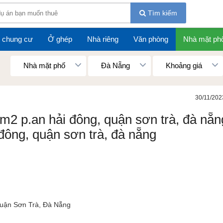
Tìm kiếm
 chung cư
Ở ghép
Nhà riêng
Văn phòng
Nhà mặt ph
Nhà mặt phố
Đà Nẵng
Khoảng giá
30/11/202
2 p.an hải đông, quận sơn trà, đà nẵn
đông, quận sơn trà, đà nẵng
uận Sơn Trà, Đà Nẵng