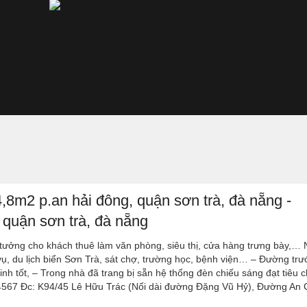
,8m2 p.an hải đông, quận sơn trà, đà nẵng -
quận sơn trà, đà nẵng
lý tưởng cho khách thuê làm văn phòng, siêu thị, cửa hàng trưng bày,… 
 vụ, du lịch biển Sơn Trà, sát chợ, trường học, bệnh viện… – Đường tr
ninh tốt, – Trong nhà đã trang bị sẵn hệ thống đèn chiếu sáng đạt tiêu 
74567 Đc: K94/45 Lê Hữu Trác (Nối dài đường Đặng Vũ Hỷ), Đường An 