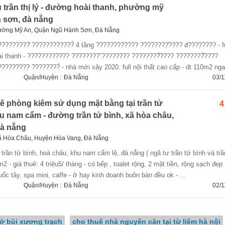
 trần thị lý - đường hoài thanh, phường mỹ
 sơn, đà nẵng
ường Mỹ An, Quận Ngũ Hành Sơn, Đà Nẵng
???????̂ ????????????̀ 4 tầng ???????????? ????????̛̣???? đ????̣???? - fu
i thanh - ???????????? ????????̃ ???????? ????????̂̀???? ????????̂̀????
????????̣ ????????́ - nhà mới xây 2020. full nội thất cao cấp - dt 110m2 nga
Quận/Huyện :
Đà Nẵng
03/1
ê phòng kiêm sử dụng mặt bằng tại trần tử
4
hu nam cẩm - đường trần tử bình, xã hòa châu,
đà nẵng
ã Hòa Châu, Huyện Hòa Vang, Đà Nẵng
m2 - giá thuê: 4 triệu5/ tháng - có bếp , toalet rộng, 2 mặt tiền, rộng sạch đẹp
uốc tây, spa mini, caffe - ở hay kinh doanh buôn bán đều ok - ...
Quận/Huyện :
Đà Nẵng
02/1
ở bùi xương trạch
cho thuê nhà nguyên căn tại từ liêm hà nội