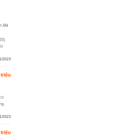
n, Đà
ới
1/2023
 triệu
 có
ng,
1/2023
 triệu