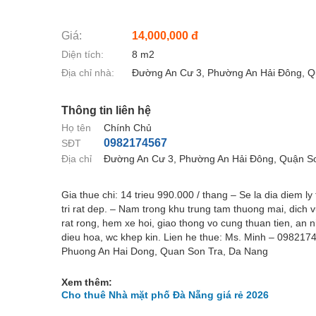
Giá:
14,000,000 đ
Diện tích:
8 m2
Địa chỉ nhà:
Đường An Cư 3, Phường An Hải Đông, Q
Thông tin liên hệ
Họ tên
Chính Chủ
0982174567
SĐT
Địa chỉ
Đường An Cư 3, Phường An Hải Đông, Quận S
Gia thue chi: 14 trieu 990.000 / thang – Se la dia diem 
tri rat dep. – Nam trong khu trung ​tam thuong mai, dich
rat rong, hem xe hoi, giao thong vo cung thuan tien, an n
dieu hoa, wc khep kin. Lien he thue: Ms. Minh – 09821
Phuong An Hai Dong, Quan Son Tra, Da Nang
Xem thêm:
Cho thuê Nhà mặt phố Đà Nẵng giá rẻ 2026