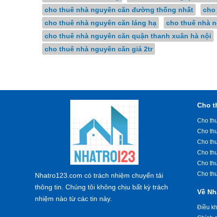
cho thuê nhà nguyên căn đường thống nhất
cho
cho thuê nhà nguyên căn láng hạ
cho thuê nhà n
cho thuê nhà nguyên căn quận thanh xuân hà nội
cho thuê nhà nguyên căn giá 2tr
Cho t
Cho thu
Cho th
Cho th
Cho th
Cho th
Cho th
Nhatro123.com có trách nhiệm chuyển tải
thông tin. Chúng tôi không chịu bất kỳ trách
Về Nh
nhiệm nào từ các tin này.
Điều k