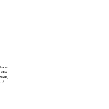
ha vi
c nha
chuan,
u 3,