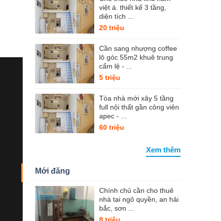
việt á. thiết kế 3 tầng,
diện tích ...
20 triệu
Cần sang nhượng coffee
lô góc 55m2 khuê trung
cẩm lệ - ...
5 triệu
Tòa nhà mới xây 5 tầng
full nội thất gần công viên
apec - ...
60 triệu
Xem thêm
Mới đăng
Chính chủ cần cho thuê
nhà tại ngô quyền, an hải
bắc, sơn ...
8 triệu