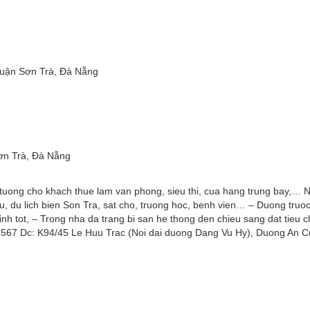
uận Sơn Trà, Đà Nẵng
ơn Trà, Đà Nẵng
ly tuong cho khach thue lam van phong, sieu thi, cua hang trung bay,… N
 vu, du lich bien Son Tra, sat cho, truong hoc, benh vien… – Duong truo
inh tot, – Trong nha da trang bi san he thong den chieu sang dat tieu 
74567 Dc: K94/45 Le Huu Trac (Noi dai duong Dang Vu Hy), Duong An C