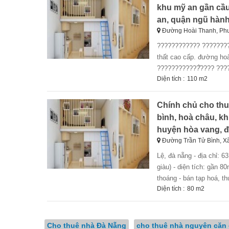
khu mỹ an gần cầu
an, quận ngũ hành
Đường Hoài Thanh, Ph
???????????? ?????????
thất cao cấp. đường hoà
????????????̂̀???? ????
Diện tích :
110 m2
Chính chủ cho thu
bình, hoà châu, k
huyện hòa vang, 
Đường Trần Tử Bình, X
lệ, đà nẵng - địa chỉ: 63 trần tử bình, hoà châu, khu nam cẩm lệ, đà nẵng ( ngã tư trần tử bình và trần văn
giàu) - diện tích: gần 80
thoáng - bán tạp hoá, th
Diện tích :
80 m2
Cho thuê nhà Đà Nẵng
cho thuê nhà nguyên căn 