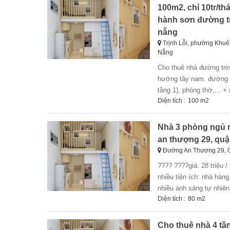
100m2, chỉ 10tr/th
hành sơn đường tr
nẵng
Trịnh Lỗi, phường Khu
Nẵng
cho thuê nhà đường trịnh lỗi, phường khuê mỹ, quận ngũ hành sơn, đà nẵng. + diện tích: 100m2 (5x20).
hướng tây nam. đường 7
tầng 1), phòng thờ,... + 
Diện tích :
100 m2
Nhà 3 phòng ngủ n
an thượng 29, quậ
Đường An Thượng 29, 
???? ????giá: 28 triệu /
nhiều tiện ích: nhà hàng
nhiều ánh sáng tự nhiên
Diện tích :
80 m2
Cho thuê nhà 4 tầ