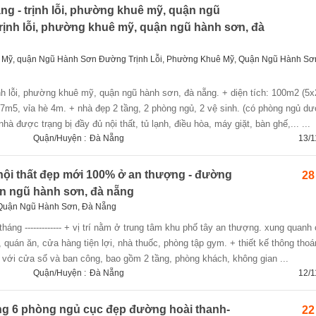
áng - trịnh lỗi, phường khuê mỹ, quận ngũ
ịnh lỗi, phường khuê mỹ, quận ngũ hành sơn, đà
ê Mỹ, quận Ngũ Hành Sơn Đường Trịnh Lỗi, Phường Khuê Mỹ, Quận Ngũ Hành Sơ
m5, vỉa hè 4m. + nhà đẹp 2 tầng, 2 phòng ngủ, 2 vệ sinh. (có phòng ngủ dư
nhà được trạng bị đầy đủ nội thất, tủ lạnh, điều hòa, máy giặt, bàn ghế,... ...
Quận/Huyện :
Đà Nẵng
13/1
ội thất đẹp mới 100% ở an thượng - đường
28
n ngũ hành sơn, đà nẵng
Quận Ngũ Hành Sơn, Đà Nẵng
 tháng ------------- + vị trí nằm ở trung tâm khu phố tây an thượng. xung quanh
, quán ăn, cửa hàng tiện lợi, nhà thuốc, phòng tập gym. + thiết kế thông thoá
 với cửa sổ và ban công, bao gồm 2 tầng, phòng khách, không gian ...
Quận/Huyện :
Đà Nẵng
12/1
ng 6 phòng ngủ cục đẹp đường hoài thanh-
22