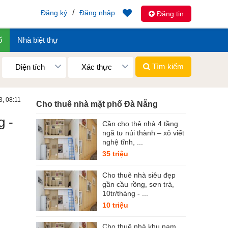
/
Đăng ký
Đăng nhập
Đăng tin
ố
Nhà biệt thự
Tìm kiếm
Diện tích
Xác thực
3, 08:11
Cho thuê nhà mặt phố Đà Nẵng
g -
Cần cho thê nhà 4 tầng
ngã tư núi thành – xô viết
nghệ tĩnh, ...
35 triệu
Cho thuê nhà siêu đẹp
gần cầu rồng, sơn trà,
10tr/tháng - ...
10 triệu
Cho thuê nhà khu nam