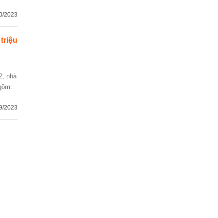
0/2023
 triệu
 gồm:
9/2023