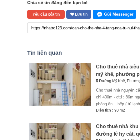
Chia sẻ tin đăng đến bạn bè
Gửi Messenger
Yêu cầu xóa tin
Lưu tin
Tin liên quan
Cho thuê nhà siêu 
mỹ khê, phường p
Đường Mỹ Khê, Phường
cho thuê nhà nguyên căn 2 phòng ngủ full nội thất mặt tiền mỹ khê 7 ngay võ văn kiệt cách biển mỹ khê
chỉ 400m - dtđ : 86m ng
phòng ăn + bếp ( tủ lạnh 
Diện tích :
90 m2
Cho thuê nhà khu na
đường lê hy cát, 