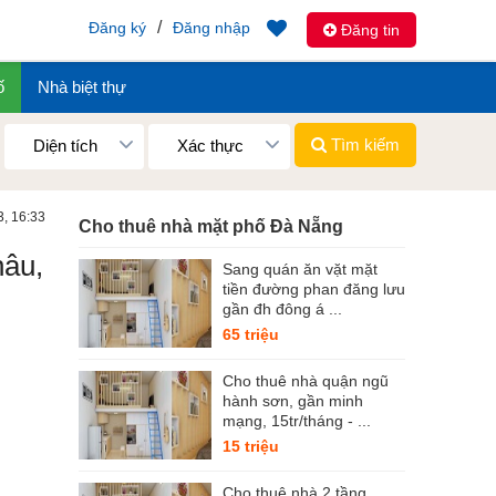
/
Đăng ký
Đăng nhập
Đăng tin
ố
Nhà biệt thự
Tìm kiếm
Diện tích
Xác thực
3, 16:33
Cho thuê nhà mặt phố Đà Nẵng
hâu,
Sang quán ăn vặt mặt
tiền đường phan đăng lưu
gần đh đông á ...
65 triệu
Cho thuê nhà quận ngũ
hành sơn, gần minh
mạng, 15tr/tháng - ...
15 triệu
Cho thuê nhà 2 tầng