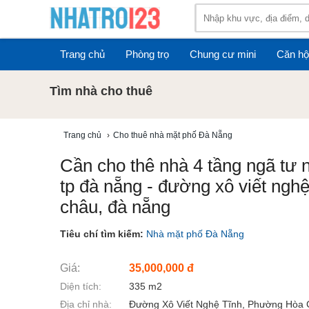
Trang chủ
Phòng trọ
Chung cư mini
Căn hộ
Tìm nhà cho thuê
Trang chủ
›
Cho thuê nhà mặt phố Đà Nẵng
Cần cho thê nhà 4 tầng ngã tư n
tp đà nẵng - đường xô viết ngh
châu, đà nẵng
Tiêu chí tìm kiếm:
Nhà mặt phố Đà Nẵng
Giá:
35,000,000 đ
Diện tích:
335 m2
Địa chỉ nhà:
Đường Xô Viết Nghệ Tĩnh, Phường Hòa 