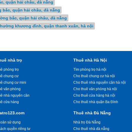
ắc, quận hải châu, đà nẵng
g bắc, quận hải châu, đà nẵng
ường bắc, quận hải châu, đà nẵng
 phường khương đình, quận thanh xuân, hà nội
huê nhà trọ
Thuê nhà Hà Nội
ê phòng trọ
Tìm phòng trọ hà nội
uê chung cư
Cho thuê chung cư hà nội
uê chung cư mini
Cho thuê nhà nguyên căn hà nội
uê văn phòng
Cho thuê văn phòng hà nội
uê nhà nguyên căn
Cho thuê cửa hàng hà nội
uê cửa hàng
Cho thuê nhà quận Ba Đình
atro123.com
Thuê nhà Đà Nẵng
hoản sử dụng
Nhà trọ Đà Nẵng
ách quyền riêng tư
Cho thuê nhà đà nẵng