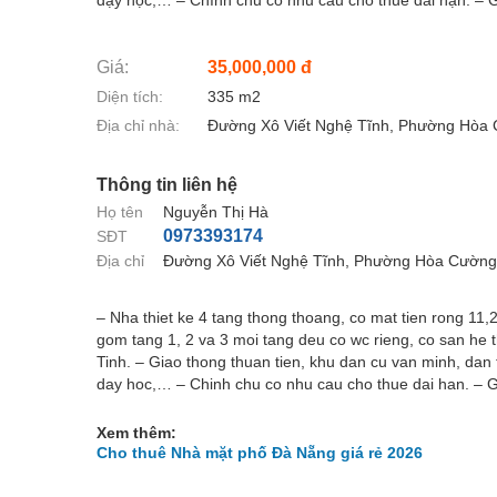
dạy học,… – Chính chủ có nhu cầu cho thuê dài hạn. – G
Giá:
35,000,000 đ
Diện tích:
335 m2
Địa chỉ nhà:
Đường Xô Viết Nghệ Tĩnh, Phường Hòa 
Thông tin liên hệ
Họ tên
Nguyễn Thị Hà
0973393174
SĐT
Địa chỉ
Đường Xô Viết Nghệ Tĩnh, Phường Hòa Cường
– Nha thiet ke 4 tang thong thoang, co mat tien rong 11,2
gom tang 1, 2 va 3 moi tang deu co wc rieng, co san he 
Tinh. – Giao thong thuan tien, khu dan cu van minh, dan
day hoc,… – Chinh chu co nhu cau cho thue dai han. – G
Xem thêm:
Cho thuê Nhà mặt phố Đà Nẵng giá rẻ 2026