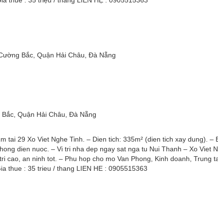
iá thuê : 35 triệu / tháng LIÊN HỆ : 0905515363
Cường Bắc, Quận Hải Châu, Đà Nẵng
 Bắc, Quận Hải Châu, Đà Nẵng
m tai 29 Xo Viet Nghe Tinh. – Dien tich: 335m² (dien tich xay dung). –
thong dien nuoc. – Vi tri nha dep ngay sat nga tu Nui Thanh – Xo Viet 
 tri cao, an ninh tot. – Phu hop cho mo Van Phong, Kinh doanh, Trung 
ia thue : 35 trieu / thang LIEN HE : 0905515363