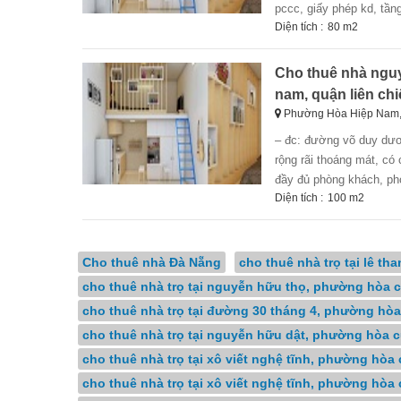
pccc, giấy phép kd, tầng
Diện tích :
80 m2
Cho thuê nhà nguy
nam, quận liên chi
Phường Hòa Hiệp Nam,
– đc: đường võ duy dương, hòa hiệp nam, liên chiểu, đà nẵng. – dt: 100m2, bao gồm sân trước 25m2, nhà
rộng rãi thoáng mát, có 
đầy đủ phòng khách, ph
Diện tích :
100 m2
Cho thuê nhà Đà Nẵng
cho thuê nhà trọ tại lê t
cho thuê nhà trọ tại nguyễn hữu thọ, phường hòa 
cho thuê nhà trọ tại đường 30 tháng 4, phường hò
cho thuê nhà trọ tại nguyễn hữu dật, phường hòa 
cho thuê nhà trọ tại xô viết nghệ tĩnh, phường hòa
cho thuê nhà trọ tại xô viết nghệ tĩnh, phường hò