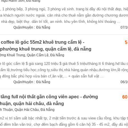
n Ngũ Hành Sơn, Đà Nẵng
của khách người nước ngoài. căn nhà cho thuê nằm gần đường chương dươn
nhà đẹp, biệt thự. dân trí tốt, an ninh. khu yên tĩnh, không khí thoáng ...
Quận/Huyện :
Đà Nẵng
07/1
offee lô góc 55m2 khuê trung cẩm lệ -
5
phường khuê trung, quận cẩm lệ, đà nẵng
ờng Khuê Trung, Quận Cẩm Lệ, Đà Nẵng
 cẩm lệ,trường tiểu học,công ty,siêu thị,nhà hàng,quán nhậu,đường lớn,lề rộn
đông bắc phù hợp vừa bán cf,ăn vặt,... + quán sẵn full vật ...
Quận/Huyện :
Đà Nẵng
06/1
tầng full nội thất gần công viên apec - đường
60
thuận, quận hải châu, đà nẵng
h Thuận, Quận Hải Châu, Đà Nẵng
ố đêm trần văn trứ, chợ đêm bạch đằng gồm 6 căn hộ 35 - 45 m2, đầy đủ nội