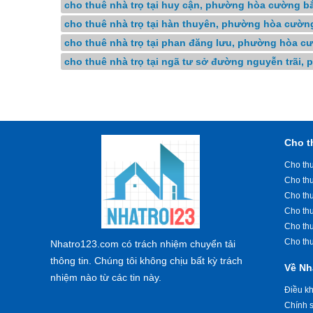
cho thuê nhà trọ tại huy cận, phường hòa cường b
cho thuê nhà trọ tại hàn thuyên, phường hòa cườn
cho thuê nhà trọ tại phan đăng lưu, phường hòa c
cho thuê nhà trọ tại ngã tư sở đường nguyễn trãi,
Cho t
Cho thu
Cho th
Cho th
Cho th
Cho th
Cho th
Nhatro123.com có trách nhiệm chuyển tải
thông tin. Chúng tôi không chịu bất kỳ trách
Về Nh
nhiệm nào từ các tin này.
Điều k
Chính s