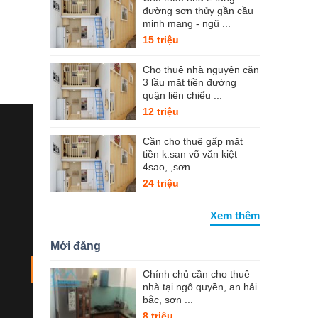
đường sơn thủy gần cầu
minh mạng - ngũ ...
15 triệu
Cho thuê nhà nguyên căn
3 lầu mặt tiền đường
quận liên chiểu ...
12 triệu
Cần cho thuê gấp mặt
tiền k.san võ văn kiệt
4sao, ,sơn ...
24 triệu
Xem thêm
Mới đăng
Chính chủ cần cho thuê
nhà tại ngô quyền, an hải
bắc, sơn ...
8 triệu