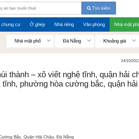
Tìm kiếm
 chung cư
Ở ghép
Nhà riêng
Văn phòng
Nhà mặt ph
Nhà mặt phố
Đà Nẵng
Khoảng giá
24/10/202
úi thành – xô viết nghệ tĩnh, quận hải c
ệ tĩnh, phường hòa cường bắc, quận hải
Cường Bắc, Quận Hải Châu, Đà Nẵng