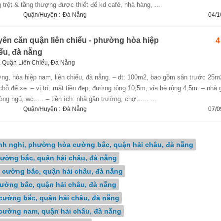
 trệt & tầng thượng được thiết để kd café, nhà hàng, ...
Quận/Huyện :
Đà Nẵng
04/1
ên căn quận liên chiểu - phường hòa hiệp
4
ểu, đà nẵng
 Quận Liên Chiểu, Đà Nẵng
chỗ để xe. – vị trí: mặt tiền đẹp, đường rộng 10,5m, vỉa hè rộng 4,5m. – nhà
òng ngủ, wc….. – tiện ích: nhà gần trường, chợ…… ...
Quận/Huyện :
Đà Nẵng
07/0
hanh nghị, phường hòa cường bắc, quận hải châu, đà nẵng
cường bắc, quận hải châu, đà nẵng
a cường bắc, quận hải châu, đà nẵng
cường bắc, quận hải châu, đà nẵng
 cường bắc, quận hải châu, đà nẵng
a cường nam, quận hải châu, đà nẵng