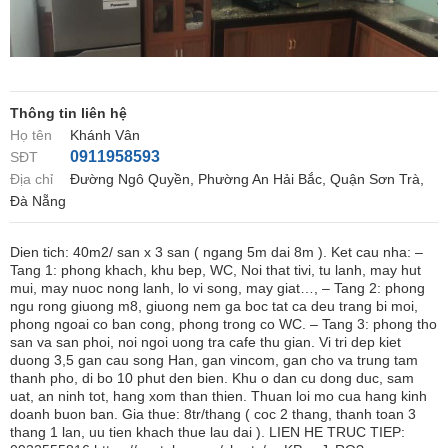
Thông tin liên hệ
Họ tên
Khánh Vân
0911958593
SĐT
Địa chỉ
Đường Ngô Quyền, Phường An Hải Bắc, Quận Sơn Trà,
Đà Nẵng
Dien tich: 40m2/ san x 3 san ( ngang 5m dai 8m ). Ket cau nha: –
Tang 1: phong khach, khu bep, WC, Noi that tivi, tu lanh, may hut
mui, may nuoc nong lanh, lo vi song, may giat…, – Tang 2: phong
ngu rong giuong m8, giuong nem ga boc tat ca deu trang bi moi,
phong ngoai co ban cong, phong trong co WC. – Tang 3: phong tho
san va san phoi, noi ngoi uong tra cafe thu gian. Vi tri dep kiet
duong 3,5 gan cau song Han, gan vincom, gan cho va trung tam
thanh pho, di bo 10 phut den bien. Khu o dan cu dong duc, sam
uat, an ninh tot, hang xom than thien. Thuan loi mo cua hang kinh
doanh buon ban. Gia thue: 8tr/thang ( coc 2 thang, thanh toan 3
thang 1 lan, uu tien khach thue lau dai ). LIEN HE TRUC TIEP: