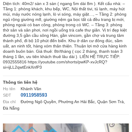
Diện tích: 40m2/ sàn x 3 sàn ( ngang 5m dài 8m ). Kết cấu nhà: –
Tầng 1: phòng khách, khu bếp, WC, Nội thất tivi, tủ lạnh, máy hút
mùi, máy nước nóng lạnh, lò vi sóng, máy giặt…, – Tầng 2: phòng
ngủ rộng giường m8, giường nệm ga bọc tất cả đều trang bị mới,
phòng ngoài có ban công, phòng trong có WC. – Tầng 3: phòng
thờ sân và sân phơi, nơi ngồi uống trà cafe thư giãn. Vị trí đẹp kiệt
đường 3,5 gần cầu sông Hàn, gần vincom, gần chợ và trung tâm
thành phố, đi bộ 10 phút đến biển. Khu ở dân cư đông đúc, sầm
uất, an ninh tốt, hàng xóm thân thiện. Thuận lợi mở cửa hàng kinh
doanh buôn bán. Giá thuê: 8tr/tháng ( cọc 2 tháng, thanh toán 3
tháng 1 lần, ưu tiên khách thuê lâu dài ). LIÊN HỆ TRỰC TIẾP:
0932555816 https://youtube.com/shorts/pwKP-xvJcRQ?
si=ijLL2qwtEnkXnfP3
Thông tin liên hệ
Họ tên
Khánh Vân
0911958593
SĐT
Địa chỉ
Đường Ngô Quyền, Phường An Hải Bắc, Quận Sơn Trà,
Đà Nẵng