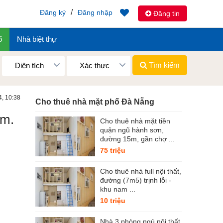
/
Đăng ký
Đăng nhập
Đăng tin
ố
Nhà biệt thự
Tìm kiếm
Diện tích
Xác thực
4, 10:38
Cho thuê nhà mặt phố Đà Nẵng
0m.
Cho thuê nhà mặt tiền
quận ngũ hành sơn,
đường 15m, gần chợ ...
75 triệu
Cho thuê nhà full nội thất,
đường (7m5) trịnh lỗi -
khu nam ...
10 triệu
Nhà 3 phòng ngủ nội thất