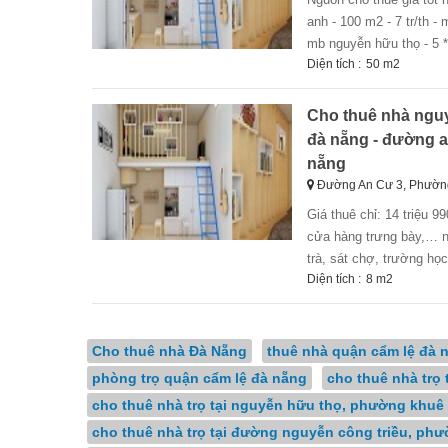
anh - 100 m2 - 7 tr/th -
mb nguyễn hữu thọ - 5 * 
Diện tích :
50 m2
Cho thuê nhà nguy
đà nẵng - đường a
nẵng
Đường An Cư 3, Phường
giá thuê chỉ: 14 triệu 990.000 / tháng – sẽ là địa điểm lý tưởng cho khách thuê làm văn phòng, siêu thị,
cửa hàng trưng bày,… nhà
trà, sát chợ, trường họ
Diện tích :
8 m2
Cho thuê nhà Đà Nẵng
thuê nhà quận cẩm lệ đà 
phòng trọ quận cẩm lệ đà nẵng
cho thuê nhà trọ 
cho thuê nhà trọ tại nguyễn hữu thọ, phường khuê 
cho thuê nhà trọ tại đường nguyễn công triều, phư