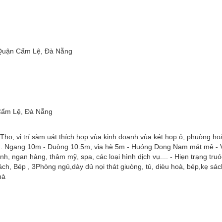
Quận Cẩm Lệ, Đà Nẵng
Cẩm Lệ, Đà Nẵng
vị trí sàm uát thích họp vùa kinh doanh vùa két họp ỏ, phuòng hoa
2. Ngang 10m - Duòng 10.5m, vỉa hè 5m - Huóng Dong Nam mát mẻ - Vị
ngan hàng, thảm mỹ, spa, các loại hình dịch vụ.... - Hiẹn trạng truó
ép , 3Phòng ngủ,dày dủ nọi thát giuòng, tủ, dièu hoà, bép,kẹ sách
à