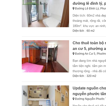
đường lê đình lý,
Đường Lê Đình Lý, Phư
diện tích: 60m2 nhà đẹp, full nội thất. kiệt lớn cách đường lê đình lý 50m, quận hải châu. nhà hiện đại,
thoáng mát, rộng rãi, cô
180m². khu vực an ninh, 
Diện tích :
60 m2
Cho thuê toàn bộ n
an cư 5, phường a
Đường An Cư 5, Phường
bạn đang tìm nhà nguyên căn ở đà nẵng? - diện tích: 320 m2 x 4 tầng gồm 4 phòng ngủ rộng rãi, 5 phòng
tắm tiện nghi. tấm pin m
thượng rộng - nhà đã có 
Diện tích :
320 m2
Update nguồn cho 
nguyễn phước tấn,
Đường Nguyễn Phước T
nguồn cho thuê giá tốt nhất thị trường - mb văn phòng gần lotte mart – 50 m2 – 6 tr/th - nhà 2 tầng phan