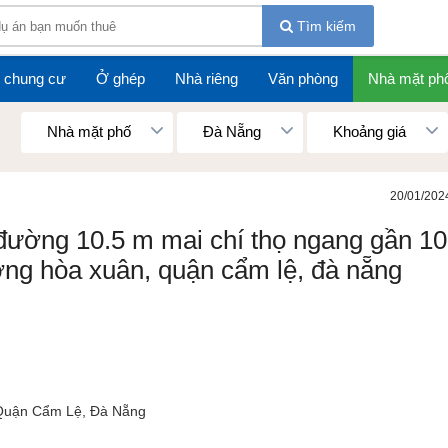
Tìm kiếm
 chung cư
Ở ghép
Nhà riêng
Văn phòng
Nhà mặt ph
Nhà mặt phố
Đà Nẵng
Khoảng giá
20/01/202
đường 10.5 m mai chí thọ ngang gần 1
ường hòa xuân, quận cẩm lệ, đà nẵng
Quận Cẩm Lệ, Đà Nẵng