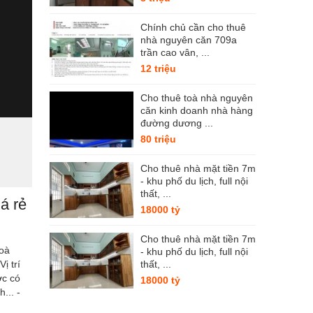
Chính chủ cần cho thuê
nhà nguyên căn 709a
trần cao vân, ...
12 triệu
Cho thuê toà nhà nguyên
căn kinh doanh nhà hàng
đường dương ...
80 triệu
Cho thuê nhà mặt tiền 7m
- khu phố du lịch, full nội
thất, ...
́ rẻ
18000 tỷ
Cho thuê nhà mặt tiền 7m
oà
- khu phố du lịch, full nội
 trí
thất, ...
́c có
18000 tỷ
h... -