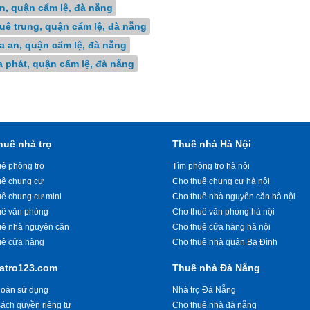
n, quận cẩm lệ, đà nẵng
uê trung, quận cẩm lệ, đà nẵng
a an, quận cẩm lệ, đà nẵng
a phát, quận cẩm lệ, đà nẵng
huê nhà trọ
Thuê nhà Hà Nội
ê phòng trọ
Tìm phòng trọ hà nội
uê chung cư
Cho thuê chung cư hà nội
uê chung cư mini
Cho thuê nhà nguyên căn hà nội
uê văn phòng
Cho thuê văn phòng hà nội
uê nhà nguyên căn
Cho thuê cửa hàng hà nội
uê cửa hàng
Cho thuê nhà quận Ba Đình
atro123.com
Thuê nhà Đà Nẵng
hoản sử dụng
Nhà trọ Đà Nẵng
ách quyền riêng tư
Cho thuê nhà đà nẵng