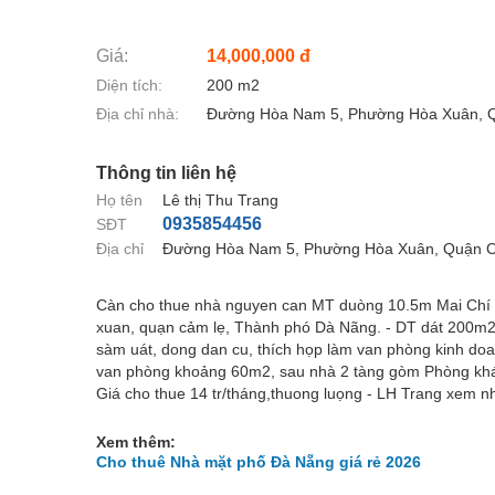
Giá:
14,000,000 đ
Diện tích:
200 m2
Địa chỉ nhà:
Đường Hòa Nam 5, Phường Hòa Xuân, 
Thông tin liên hệ
Họ tên
Lê thị Thu Trang
0935854456
SĐT
Địa chỉ
Đường Hòa Nam 5, Phường Hòa Xuân, Quận 
Càn cho thue nhà nguyen can MT duòng 10.5m Mai Chí Thọ, 
xuan, quạn cảm lẹ, Thành phó Dà Nãng. - DT dát 200m
sàm uát, dong dan cu, thích họp làm van phòng kinh doanh, 
van phòng khoảng 60m2, sau nhà 2 tàng gòm Phòng khách, B
Giá cho thue 14 tr/tháng,thuong luọng - LH Trang xem nh
Xem thêm:
Cho thuê Nhà mặt phố Đà Nẵng giá rẻ 2026