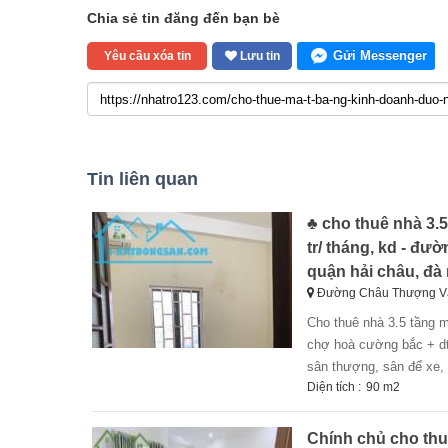
Chia sẻ tin đăng đến bạn bè
Gửi Messenger
Yêu cầu xóa tin
Lưu tin
Tin liên quan
♣ cho thuê nhà 3.
tr/ tháng, kd - đ
quận hải châu, đà
Đường Châu Thượng Vă
cho thuê nhà 3.5 tầng mt châu thượng văn, 6 phòng 12 tr/ tháng, kd + nhà mặt tiền châu thượng văn, gần
chợ hoà cường bắc + dt
sân thượng, sân để xe, p
Diện tích :
90 m2
Chính chủ cho thuê 