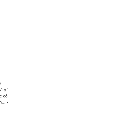
̀
 trí
c có
... -