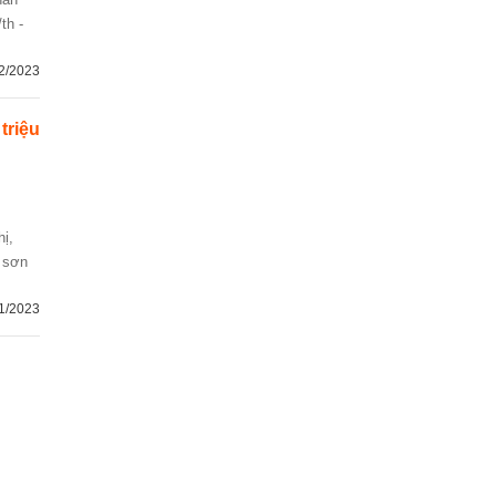
th -
2/2023
 triệu
n sơn
1/2023