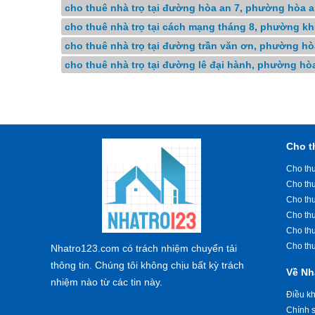
cho thuê nhà trọ tại đường hòa an 7, phường hòa a
cho thuê nhà trọ tại cách mạng tháng 8, phường kh
cho thuê nhà trọ tại đường trần văn ơn, phường hò
cho thuê nhà trọ tại đường lê đại hành, phường hò
Cho t
Cho thu
Cho th
Cho th
Cho th
Cho th
Cho th
Nhatro123.com có trách nhiệm chuyển tải
thông tin. Chúng tôi không chịu bất kỳ trách
Về Nh
nhiệm nào từ các tin này.
Điều k
Chính s