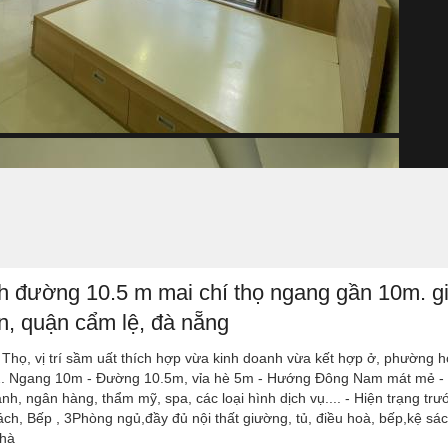
 đường 10.5 m mai chí thọ ngang gần 10m. gia
, quận cẩm lệ, đà nẵng
 vị trí sầm uất thích hợp vừa kinh doanh vừa kết hợp ở, phường h
2. Ngang 10m - Đường 10.5m, vỉa hè 5m - Hướng Đông Nam mát mẻ - Vị
 ngân hàng, thẩm mỹ, spa, các loại hình dịch vụ.... - Hiện trạng trươ
ếp , 3Phòng ngủ,đầy đủ nội thất giường, tủ, điều hoà, bếp,kệ sác
hà