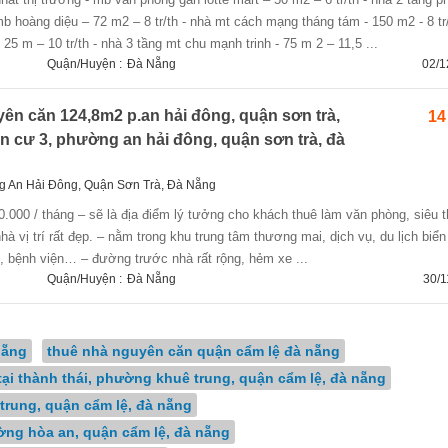
 mb hoàng diệu – 72 m2 – 8 tr/th - nhà mt cách mạng tháng tám - 150 m2 - 8 tr/
25 m – 10 tr/th - nhà 3 tầng mt chu mạnh trinh - 75 m 2 – 11,5 ...
Quận/Huyện :
Đà Nẵng
02/1
ên căn 124,8m2 p.an hải đông, quận sơn trà,
14
n cư 3, phường an hải đông, quận sơn trà, đà
 An Hải Đông, Quận Sơn Trà, Đà Nẵng
 vị trí rất đẹp. – nằm trong khu trung ​tâm thương mai, dịch vụ, du lịch biể
c, bệnh viện… – đường trước nhà rất rộng, hẻm xe ...
Quận/Huyện :
Đà Nẵng
30/1
nẵng
thuê nhà nguyên căn quận cẩm lệ đà nẵng
tại thành thái, phường khuê trung, quận cẩm lệ, đà nẵng
trung, quận cẩm lệ, đà nẵng
ờng hòa an, quận cẩm lệ, đà nẵng