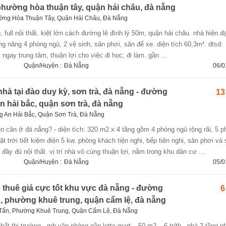
 phường hòa thuận tây, quận hải châu, đà nẵng
ờng Hòa Thuận Tây, Quận Hải Châu, Đà Nẵng
ng năng 4 phòng ngủ, 2 vệ sinh, sân phơi, sân để xe. diện tích 60,3m². dtsd:
ngay trung tâm, thuận lợi cho việc đi học, đi làm. gần ...
Quận/Huyện :
Đà Nẵng
06/0
hà tại đào duy kỳ, sơn trà, đà nẵng - đường
13
n hải bắc, quận sơn trà, đà nẵng
 An Hải Bắc, Quận Sơn Trà, Đà Nẵng
ặt trời tiết kiệm điện 5 kw. phòng khách tiện nghi, bếp tiện nghi, sân phơi và
đầy đủ nội thất. vị trí nhà vô cùng thuận lợi, nằm trong khu dân cư ...
Quận/Huyện :
Đà Nẵng
05/0
thuê giá cực tốt khu vực đà nẵng - đường
6
 phường khuê trung, quận cẩm lệ, đà nẵng
ấn, Phường Khuê Trung, Quận Cẩm Lệ, Đà Nẵng