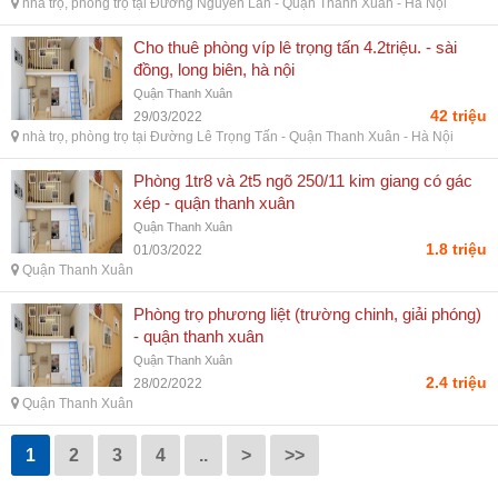
nhà trọ, phòng trọ tại Đường Nguyễn Lân - Quận Thanh Xuân - Hà Nội
Cho thuê phòng víp lê trọng tấn 4.2triệu. - sài
đồng, long biên, hà nội
Quận Thanh Xuân
42 triệu
29/03/2022
nhà trọ, phòng trọ tại Đường Lê Trọng Tấn - Quận Thanh Xuân - Hà Nội
Phòng 1tr8 và 2t5 ngõ 250/11 kim giang có gác
xép - quận thanh xuân
Quận Thanh Xuân
1.8 triệu
01/03/2022
Quận Thanh Xuân
Phòng trọ phương liệt (trường chinh, giải phóng)
- quận thanh xuân
Quận Thanh Xuân
2.4 triệu
28/02/2022
Quận Thanh Xuân
1
2
3
4
..
>
>>