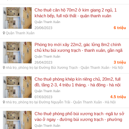
Cho thuê căn hộ 70m2 ở kim giạng 2 ngủ, 1
khách bếp, full nội thất - quận thanh xuân
Quận Thanh Xuân
6 triệu
20/06/2023
Quận Thanh Xuân
Phòng trọ mới xây 22m2, gác lửng 8m2 chính
chủ khu bùi xương trạch - thanh xuân, gần ngã
tư sở - số 9, ngách 77/10 bùi xương trạch
Quận Thanh Xuân
3 triệu
26/04/2023
nhà trọ, phòng trọ tại Đường Bùi Xương Trạch - Quận Thanh Xuân - Hà Nội
Cho thuê phòng khép kín riêng chủ, 20m2, full
đồ, tầng 2-3, 4 triệu 1 tháng. - hà đông - hà nội
Quận Thanh Xuân
4.5 triệu
07/03/2023
nhà trọ, phòng trọ tại Đường Nguyễn Trãi - Quận Thanh Xuân - Hà Nội
Cho thuê phòng phố bùi xương trạch -ngã tư sở
vào ở ngay - đường bùi xương trạch - phường
khương trung, quận thanh xuân, hà nội
Quận Thanh Xuân