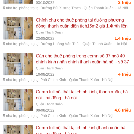
2 triệu
03/10/2022
nhà trọ, phòng trọ tại Đường Bùi Xương Trạch - Quận Thanh Xuân - Hà Nội
Chính chủ cho thuê phòng tại đường phương
đông, thanh xuân diện tích15m2 giá 1.4tr/th liên
hệ 0384772671 - phú quốc kiên giang
Quận Thanh Xuân
1.4 triệu
23/08/2022
nhà trọ, phòng trọ tại Đường Hoàng Văn Thái - Quận Thanh Xuân - Hà Nội
Cần cho thuê phòng trong ccmn số 37 ngõ 40
chính kinh nhân chính thanh xuân hà nôi - số 37
ngõ 40 chính kinh nhân chính thanh xuân hà nôi
Quận Thanh Xuân
4 triệu
10/08/2022
nhà trọ, phòng trọ tại Phố Chính Kinh - Quận Thanh Xuân - Hà Nội
Ccmn full nội thất tại chính kinh, thanh xuân, hà
nội - hà đông - hà nội
Quận Thanh Xuân
4.8 triệu
09/08/2022
nhà trọ, phòng trọ tại Phố Chính Kinh - Quận Thanh Xuân - Hà Nội
Ccmn full nội thất tại chính kinh,thanh xuân,hà
nội - hà đông - hà nội