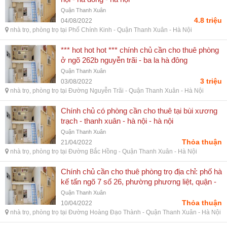
Quận Thanh Xuân
4.8 triệu
04/08/2022
nhà trọ, phòng trọ tại Phố Chính Kinh - Quận Thanh Xuân - Hà Nội
*** hot hot hot *** chính chủ cần cho thuê phòng
ở ngõ 262b nguyễn trãi - ba la hà đông
Quận Thanh Xuân
3 triệu
03/08/2022
nhà trọ, phòng trọ tại Đường Nguyễn Trãi - Quận Thanh Xuân - Hà Nội
Chính chủ có phòng cần cho thuê tại bùi xương
trạch - thanh xuân - hà nội - hà nội
Quận Thanh Xuân
Thỏa thuận
21/04/2022
nhà trọ, phòng trọ tại Đường Bắc Hồng - Quận Thanh Xuân - Hà Nội
Chính chủ cần cho thuê phòng trọ địa chỉ: phố hà
kế tấn ngõ 7 số 26, phường phương liệt, quận -
ba đình, hà nội
Quận Thanh Xuân
Thỏa thuận
10/04/2022
nhà trọ, phòng trọ tại Đường Hoàng Đạo Thành - Quận Thanh Xuân - Hà Nội