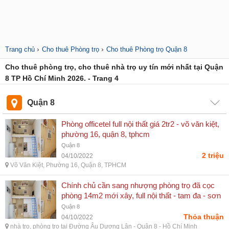
›
›
Trang chủ
Cho thuê Phòng trọ
Cho thuê Phòng trọ Quận 8
Cho thuê phòng trọ, cho thuê nhà trọ uy tín mới nhất tại Quận
8 TP Hồ Chí Minh 2026. - Trang 4
Quận 8
Phòng officetel full nội thất giá 2tr2 - võ văn kiệt,
phường 16, quận 8, tphcm
Quận 8
2 triệu
04/10/2022
Võ Văn Kiệt, Phường 16, Quận 8, TPHCM
Chính chủ cần sang nhượng phòng trọ đã cọc
phòng 14m2 mới xây, full nội thất - tam đa - sơn
dương - tuyên quang
Quận 8
Thỏa thuận
04/10/2022
nhà trọ, phòng trọ tại Đường Âu Dương Lân - Quận 8 - Hồ Chí Minh