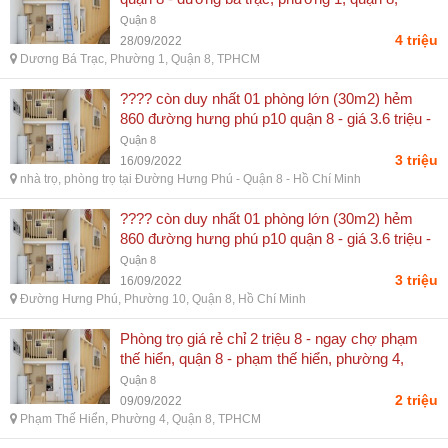
tphcm
Quận 8
4 triệu
28/09/2022
Dương Bá Trạc, Phường 1, Quận 8, TPHCM
???? còn duy nhất 01 phòng lớn (30m2) hẻm
860 đường hưng phú p10 quận 8 - giá 3.6 triệu -
774 hưng phú, p10, quận 8
Quận 8
3 triệu
16/09/2022
nhà trọ, phòng trọ tại Đường Hưng Phú - Quận 8 - Hồ Chí Minh
???? còn duy nhất 01 phòng lớn (30m2) hẻm
860 đường hưng phú p10 quận 8 - giá 3.6 triệu -
đường hưng phú, phường 10, quận 8, hồ chí
Quận 8
minh
3 triệu
16/09/2022
Đường Hưng Phú, Phường 10, Quận 8, Hồ Chí Minh
Phòng trọ giá rẻ chỉ 2 triệu 8 - ngay chợ phạm
thế hiển, quận 8 - phạm thế hiển, phường 4,
quận 8, tphcm
Quận 8
2 triệu
09/09/2022
Phạm Thế Hiển, Phường 4, Quận 8, TPHCM