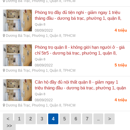
Dương Bá Trạc, Phường 1, Quận 8, TPHCM
Phòng trọ đầy đủ tiện nghi - giảm ngay 1 triệu
tháng đầu - dương bá trạc, phường 1, quận 8,
tphcm
Quận 8
4 triệu
08/09/2022
Dương Bá Trạc, Phường 1, Quận 8, TPHCM
Phòng trọ quận 8 - không giới hạn người ở - giá
chỉ 5tr5 - dương bá trạc, phường 1, quận 8,
tphcm
Quận 8
5 triệu
08/09/2022
Dương Bá Trạc, Phường 1, Quận 8, TPHCM
Căn hộ đầy đủ nội thất quận 8 - giảm ngay 1
triệu tháng đầu - dương bá trạc, phường 1, quận
8, tphcm
Quận 8
4 triệu
08/09/2022
Dương Bá Trạc, Phường 1, Quận 8, TPHCM
<
1
2
3
4
5
6
7
..
>
>>