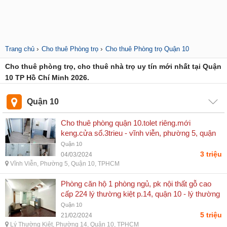
›
›
Trang chủ
Cho thuê Phòng trọ
Cho thuê Phòng trọ Quận 10
Cho thuê phòng trọ, cho thuê nhà trọ uy tín mới nhất tại Quận
10 TP Hồ Chí Minh 2026.
Quận 10
Cho thuê phòng quận 10.tolet riêng.mới
keng.cửa sổ.3trieu - vĩnh viễn, phường 5, quận
10, tphcm
Quận 10
3 triệu
04/03/2024
Vĩnh Viễn, Phường 5, Quận 10, TPHCM
Phòng căn hộ 1 phòng ngủ, pk nội thất gỗ cao
cấp 224 lý thường kiệt p.14, quận 10 - lý thường
kiệt, phường 14, quận 10, tphcm
Quận 10
5 triệu
21/02/2024
Lý Thường Kiệt, Phường 14, Quận 10, TPHCM