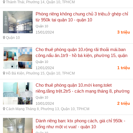
Thành Thái, Phường 14, Quận 10, TPHCM
Phòng riêng không chung chủ 3 triệu,ở ghép chỉ
từ 950k tại quận 10 - quận 10
Quận 10
3 triệu
15/01/2024
Quận 10
Cho thuê phòng quận 10.rộng rãi thoải mái.ban
công.nấu ăn.1tr9 - hồ bá kiện, phường 15, quận
10, tphcm
Quận 10
1 triệu
12/01/2024
Hồ Bá Kiện, Phường 15, Quận 10, TPHCM
Cho thuê phòng quận 10.mới keng.tolet
riêng.tầng trệt.2tr5 - cách mạng tháng 8, phường
13, quận 10, tphcm
Quận 10
2 triệu
10/01/2024
Cách Mạng Tháng 8, Phường 13, Quận 10, TPHCM
Dành riêng bạn: ktx phong cách, giá chỉ 950k -
sống như một vị vua! - quận 10