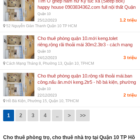
Tìm Ở ghép nam nữ Ký túc xá (Sleep box)
happy house 0903834362.com full nội thất Quận
10 - giá 1,2tr - Đại Phúc
Quận 10
1.2 triệu
25/12/2023
52 Nguyễn Giàn Thanh Quận 10 TP HCM
Cho thuê phòng quận 10.mới keng.tolet
riêng.rộng rãi thoải mái 30m2.3tr3 - cách mạng
tháng 8, phường 13, quận 10, tphcm
Quận 10
3 triệu
24/12/2023
Cách Mạng Tháng 8, Phường 13, Quận 10, TPHCM
Cho thuê phòng quận 10.rộng rãi thoải mái.ban
công.nấu ăn.mới keng.2tr5 - hồ bá kiện, phường
15, quận 10, tphcm
Quận 10
2 triệu
22/12/2023
Hồ Bá Kiện, Phường 15, Quận 10, TPHCM
1
2
3
4
..
>
>>
Cho thuê phòng trọ, cho thuê nhà trọ tại Quận 10 TP Hồ