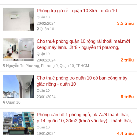
Phòng trọ giá rẻ - quận 10 3tr5 - quận 10
Quận 10
3.5 triệu
20/02/2024
Quận 10
Cho thuê phòng quận 10.rộng rãi thoải mái.mới
keng.máy lạnh. .2tr8 - nguyễn tri phương,
phường 9, quận 10, tphcm
Quận 10
2 triệu
20/02/2024
Nguyễn Tri Phương, Phường 9, Quận 10, TPHCM
Cho thuê phòng trọ quận 10 có ban công máy
giặc riêng - quận 10
Quận 10
8 triệu
23/01/2024
Quận 10
Phòng căn hộ 1 phòng ngủ, pk 7a/9 thành thái,
p.14, quận 10, 30m2 (khoá vân tay) - thành thái,
phường 14, quận 10, tphcm
Quận 10
4.4 triệu
19/01/2024