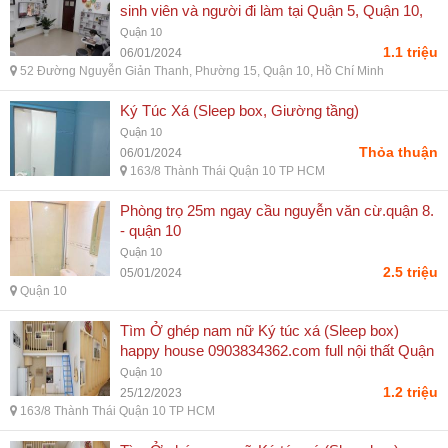
sinh viên và người đi làm tại Quận 5, Quận 10,
Phú Nhuận Giá rẻ chỉ từ 1tr2 Giờ giấc tự do,
Quận 10
Đầy đủ tiện nghi, full nội thất, an toàn, miễn phí
1.1 triệu
06/01/2024
Free điện, nước, wifi - Đại Phúc
52 Đường Nguyễn Giản Thanh, Phường 15, Quận 10, Hồ Chí Minh
Ký Túc Xá (Sleep box, Giường tầng)
Quận 10
Thỏa thuận
06/01/2024
163/8 Thành Thái Quận 10 TP HCM
Phòng trọ 25m ngay cầu nguyễn văn cừ.quận 8.
- quận 10
Quận 10
2.5 triệu
05/01/2024
Quận 10
Tìm Ở ghép nam nữ Ký túc xá (Sleep box)
happy house 0903834362.com full nội thất Quận
5 Quận 10 - giá 1,2tr - Đại Phúc
Quận 10
1.2 triệu
25/12/2023
163/8 Thành Thái Quận 10 TP HCM