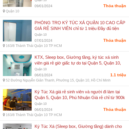
Quận 10
Thỏa thuận
09/01/2024
Quận 10
PHÒNG TRỌ KÝ TÚC XÁ QUẬN 10 CAO CẤP
GIÁ RẺ SINH VIÊN chỉ từ 1 triệu Đầy đủ tiện
nghi 0903834362.com - Đại Phúc
Quận 10
Thỏa thuận
07/01/2024
163/8 Thành Thái Quận 10 TP HCM
KTX, Sleep box, Giường tầng, ký túc xá sinh
viên giá rẻ giờ giấc tự do tại Quận 5, Quận 10,
Phú Nhuận Giá rẻ chỉ từ 1tr2 - Đại Phúc
Quận 10
1.1 triệu
06/01/2024
52 Đường Nguyễn Giản Thanh, Phường 15, Quận 10, Hồ Chí Minh
Ký Túc Xá giá rẻ sinh viên và người đi làm tại
Quận 5, Quận 10, Phú Nhuận Giá rẻ chỉ từ 900k
LH 0903834362 - 0778724159 - Đại Phúc
Quận 10
Thỏa thuận
06/01/2024
163/8 Thành Thái Quận 10 TP HCM
Ký Túc Xá (Sleep box, Giường tầng) dành cho