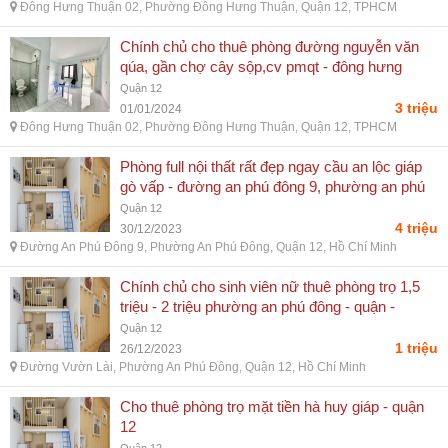
Đông Hưng Thuận 02, Phường Đông Hưng Thuận, Quận 12, TPHCM
Chính chủ cho thuê phòng đường nguyễn văn
qúa, gần chợ cây sộp,cv pmqt - đông hưng
thuận 02, phường đông hưng thuận, quận 12,
Quận 12
tphcm
3 triệu
01/01/2024
Đông Hưng Thuận 02, Phường Đông Hưng Thuận, Quận 12, TPHCM
Phòng full nội thất rất đẹp ngay cầu an lộc giáp
gò vấp - đường an phú đông 9, phường an phú
đông, quận 12, hồ chí minh
Quận 12
4 triệu
30/12/2023
Đường An Phú Đông 9, Phường An Phú Đông, Quận 12, Hồ Chí Minh
Chính chủ cho sinh viên nữ thuê phòng trọ 1,5
triệu - 2 triệu phường an phú đông - quận -
đường vườn lài, phường an phú đông, quận 12,
Quận 12
hồ chí minh
1 triệu
26/12/2023
Đường Vườn Lài, Phường An Phú Đông, Quận 12, Hồ Chí Minh
Cho thuê phòng trọ mặt tiền hà huy giáp - quận
12