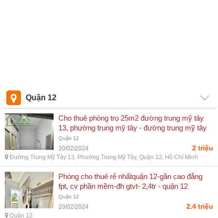
Quận 12
Cho thuê phòng trọ 25m2 đường trung mỹ tây
13, phường trung mỹ tây - đường trung mỹ tây
13, phường trung mỹ tây, quận 12, hồ chí minh
Quận 12
2 triệu
20/02/2024
Đường Trung Mỹ Tây 13, Phường Trung Mỹ Tây, Quận 12, Hồ Chí Minh
Phòng cho thuê rẻ nhấtquận 12-gần cao đẳng
fpt, cv phần mềm-đh gtvt- 2,4tr - quận 12
Quận 12
2.4 triệu
20/02/2024
Quận 12