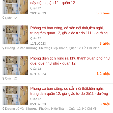
cây sộp, quận 12 - quận 12
Quận 12
3.3 triệu
26/11/2023
Quận 12
Phòng có ban công, có sẵn nội thất,tiện nghi,
trung tâm quận 12, giờ giấc tự do 1111 - đường
lê văn khương, phường hiệp thành, quận 12, hồ
Quận 12
chí minh
3 triệu
11/11/2023
Đường Lê Văn Khương, Phường Hiệp Thành, Quận 12, Hồ Chí Minh
Phòng diện tích rộng rãi khu thạnh xuân phố như
quê, quê như phố - quận 12
Quận 12
1.2 triệu
07/11/2023
Quận 12
Phòng có ban công, có sẵn nội thất,tiện nghi,
trung tâm quận 12, giờ giấc tự do 0511 - đường
lê văn khương, phường hiệp thành, quận 12, hồ
Quận 12
chí minh
3 triệu
05/11/2023
Đường Lê Văn Khương, Phường Hiệp Thành, Quận 12, Hồ Chí Minh