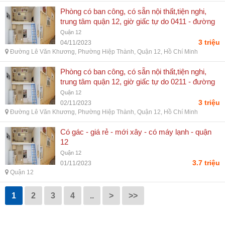
Phòng có ban công, có sẵn nội thất,tiện nghi,
trung tâm quận 12, giờ giấc tự do 0411 - đường
lê văn khương, phường hiệp thành, quận 12, hồ
Quận 12
chí minh
3 triệu
04/11/2023
Đường Lê Văn Khương, Phường Hiệp Thành, Quận 12, Hồ Chí Minh
Phòng có ban công, có sẵn nội thất,tiện nghi,
trung tâm quận 12, giờ giấc tự do 0211 - đường
lê văn khương, phường hiệp thành, quận 12, hồ
Quận 12
chí minh
3 triệu
02/11/2023
Đường Lê Văn Khương, Phường Hiệp Thành, Quận 12, Hồ Chí Minh
Có gác - giá rẻ - mới xây - có máy lạnh - quận
12
Quận 12
3.7 triệu
01/11/2023
Quận 12
1
2
3
4
..
>
>>