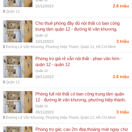
Quận 12
2.6 triệu
22/12/2023
Quận 12
Cho thuê phòng đầy đủ nội thất có ban công
trung tâm quận 12 - đường lê văn khương,
phường hiệp thành, quận 12, hồ chí minh
Quận 12
3 triệu
10/12/2023
Đường Lê Văn Khương, Phường Hiệp Thành, Quận 12, Hồ Chí Minh
Phòng trọ giá rẻ sẵn nội thất - phan văn hớn -
quận 12 - quận 12
Quận 12
2.6 triệu
28/11/2023
Quận 12
Phòng full nội thất có ban công trung tâm quận
12 - đường lê văn khương, phường hiệp thành,
quận 12, hồ chí minh
Quận 12
3 triệu
26/11/2023
Đường Lê Văn Khương, Phường Hiệp Thành, Quận 12, Hồ Chí Minh
Phòng trọ gác cao 2m đẹp,thoáng mát ngay chợ