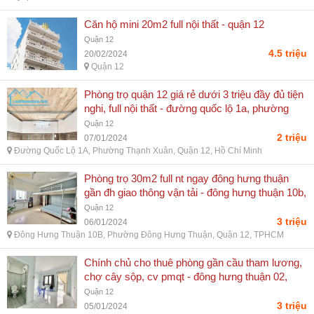
Căn hộ mini 20m2 full nội thất - quận 12
Quận 12
4.5 triệu
20/02/2024
Quận 12
Phòng trọ quận 12 giá rẻ dưới 3 triệu đầy đủ tiện
nghi, full nội thất - đường quốc lộ 1a, phường
thạnh xuân, quận 12, hồ chí minh
Quận 12
2 triệu
07/01/2024
Đường Quốc Lộ 1A, Phường Thạnh Xuân, Quận 12, Hồ Chí Minh
Phòng trọ 30m2 full nt ngay đông hưng thuận
gần đh giao thông vận tải - đông hưng thuận 10b,
phường đông hưng thuận, quận 12, tphcm
Quận 12
3 triệu
06/01/2024
Đông Hưng Thuận 10B, Phường Đông Hưng Thuận, Quận 12, TPHCM
Chính chủ cho thuê phòng gần cầu tham lương,
chợ cây sộp, cv pmqt - đông hưng thuận 02,
phường đông hưng thuận, quận 12, tphcm
Quận 12
3 triệu
05/01/2024