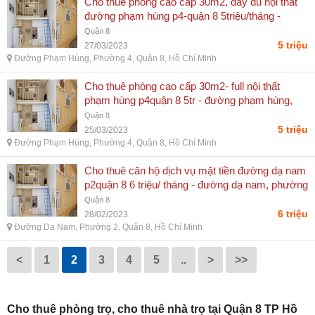
Cho thuê phòng cao cấp 30m2, đầy đủ nội thất
đường phạm hùng p4-quận 8 5triệu/tháng -
đường phạm hùng, phường 4, quận 8, hồ chí
Quận 8
minh
5 triệu
27/03/2023
Đường Phạm Hùng, Phường 4, Quận 8, Hồ Chí Minh
Cho thuê phòng cao cấp 30m2- full nội thất
phạm hùng p4quận 8 5tr - đường phạm hùng,
phường 4, quận 8, hồ chí minh
Quận 8
5 triệu
25/03/2023
Đường Phạm Hùng, Phường 4, Quận 8, Hồ Chí Minh
Cho thuê căn hộ dịch vụ mặt tiền đường dạ nam
p2quận 8 6 triệu/ tháng - đường dạ nam, phường
2, quận 8, hồ chí minh
Quận 8
6 triệu
28/02/2023
Đường Dạ Nam, Phường 2, Quận 8, Hồ Chí Minh
<
1
2
3
4
5
..
>
>>
Cho thuê phòng trọ, cho thuê nhà trọ tại Quận 8 TP Hồ