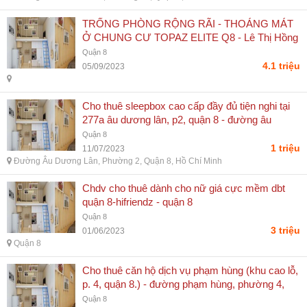
TRỐNG PHÒNG RỘNG RÃI - THOÁNG MÁT
Ở CHUNG CƯ TOPAZ ELITE Q8 - Lê Thị Hồng
Ngọc
Quận 8
4.1 triệu
05/09/2023
Cho thuê sleepbox cao cấp đầy đủ tiện nghi tại
277a âu dương lân, p2, quận 8 - đường âu
dương lân, phường 2, quận 8, hồ chí minh
Quận 8
1 triệu
11/07/2023
Đường Âu Dương Lân, Phường 2, Quận 8, Hồ Chí Minh
Chdv cho thuê dành cho nữ giá cực mềm dbt
quận 8-hifriendz - quận 8
Quận 8
3 triệu
01/06/2023
Quận 8
Cho thuê căn hộ dịch vụ phạm hùng (khu cao lỗ,
p. 4, quận 8.) - đường phạm hùng, phường 4,
quận 8, hồ chí minh
Quận 8