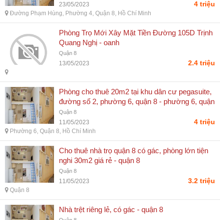
4 triệu
23/05/2023
Đường Phạm Hùng, Phường 4, Quận 8, Hồ Chí Minh
Phòng Trọ Mới Xây Mặt Tiền Đường 105D Trịnh
Quang Nghị - oanh
Quận 8
2.4 triệu
13/05/2023
Phòng cho thuê 20m2 tại khu dân cư pegasuite,
đường số 2, phường 6, quận 8 - phường 6, quận
8, hồ chí minh
Quận 8
4 triệu
11/05/2023
Phường 6, Quận 8, Hồ Chí Minh
Cho thuê nhà trọ quận 8 có gác, phòng lớn tiện
nghi 30m2 giá rẻ - quận 8
Quận 8
3.2 triệu
11/05/2023
Quận 8
Nhà trệt riêng lẻ, có gác - quận 8