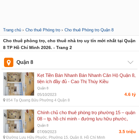
›
›
Trang chủ
Cho thuê Phòng trọ
Cho thuê Phòng trọ Quận 8
Cho thuê phòng trọ, cho thuê nhà trọ uy tín mới nhất tại Quận
8 TP Hồ Chí Minh 2026. - Trang 2
Quận 8
Kẹt Tiền Bán Nhanh Bán Nhanh Căn Hộ Quận 8,
tiện ích đầy đủ - Cao Thị Thúy Kiều
Quận 8
4.6 tỷ
05/10/2023
854 Tạ Quang Bửu Phường 4 Quận 8
Chính chủ cho thuê phòng trọ phường 15 – quận
08 – tp. hồ chí minh - đường lưu hữu phước,
phường 15, quận 8, hồ chí minh
Quận 8
3.5 triệu
07/09/2023
Đường Lưu Hữu Phước, Phường 15, Quận 8, Hồ Chí Minh