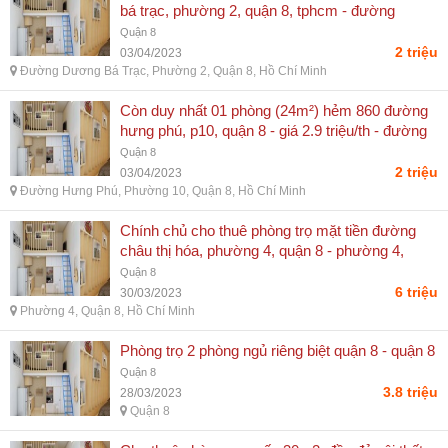
bá trạc, phường 2, quận 8, tphcm - đường
dương bá trạc, phường 2, quận 8, hồ chí minh
Quận 8
2 triệu
03/04/2023
Đường Dương Bá Trạc, Phường 2, Quận 8, Hồ Chí Minh
Còn duy nhất 01 phòng (24m²) hẻm 860 đường
hưng phú, p10, quận 8 - giá 2.9 triệu/th - đường
hưng phú, phường 10, quận 8, hồ chí minh
Quận 8
2 triệu
03/04/2023
Đường Hưng Phú, Phường 10, Quận 8, Hồ Chí Minh
Chính chủ cho thuê phòng trọ mặt tiền đường
châu thị hóa, phường 4, quận 8 - phường 4,
quận 8, hồ chí minh
Quận 8
6 triệu
30/03/2023
Phường 4, Quận 8, Hồ Chí Minh
Phòng trọ 2 phòng ngủ riêng biệt quận 8 - quận 8
Quận 8
3.8 triệu
28/03/2023
Quận 8