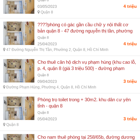
Quận 8
4 triệu
03/05/2023
Quận 8
????phòng có gác gần cầu chữ y nội thất cơ
bản quận 8 - 47 đường nguyễn thị tần, phường
2, quận 8, hồ chí minh
Quận 8
4 triệu
25/04/2023
47 Đường Nguyễn Thị Tần, Phường 2, Quận 8, Hồ Chí Minh
Cho thuê căn hộ dịch vụ phạm hùng (khu cao lỗ,
p. 4, quận 8 (giá 3 triệu 500) - đường phạm
hùng, phường 4, quận 8, hồ chí minh
Quận 8
3 triệu
09/04/2023
Đường Phạm Hùng, Phường 4, Quận 8, Hồ Chí Minh
Phòng trọ toilet trong + 30m2. khu dân cư yên
tỉnh - quận 8
Quận 8
3 triệu
05/04/2023
Quận 8
Cho nam thuê phòng tại 258/65b, đường dương