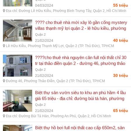
quận 2, hồ chí minh
55 triệu
04/03/2024
Địa chỉ: Đường Lê Hữu Kiều, Phường Bình Trưng Tây, Quận 2, Hồ Chí Minh
???? cho thuê nhà mới xây lô gần cổng mystery
villas thạnh mỹ lợi quận 2 - lê hữu kiều, phường
thạnh mỹ lợi, quận 2 (tp. thủ đức), tphcm
Quận 2
40 triệu
21/02/2024
Lê Hữu Kiều, Phường Thạnh Mỹ Lợi, Quận 2 (TP. Thủ Đức), TPHCM
????cho thuê nhà nguyên căn full nội thất chỉ 30
tr tại thảo điền quận 2 - đường 46, phường thảo
điền, quận 2 (tp. thủ đức), tphcm
Quận 2
30 triệu
21/02/2024
Đường 46, Phường Thảo Điền, Quận 2 (TP. Thủ Đức), TPHCM
Biệt thự sân vườn siêu to khu an phú hầm 4 lầu
giá 65 triệu - địa chỉ: đường bùi tá hán, phường
an phú, quận 2, hồ chí minh
Quận 2
65 triệu
21/02/2024
Địa chỉ: Đường Bùi Tá Hán, Phường An Phú, Quận 2, Hồ Chí Minh
Biệt thự hồ bơi full nội thất cao cấp 650m2, sân