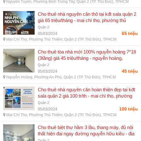
Nguyễn Tuyển, Phường Bình Trưng Tây, Quận 2 (TP. Thủ Đức), TPHCM
Cho thuê nhà nguyên căn thô tại kđt sala quận 2
giá 65 triệu/tháng - mai chí thọ, phường thủ
thiêm, quận 2 (tp. thủ đức), tphcm
Quận 2
65 triệu
05/03/2024
Mai Chí Thọ, Phường Thủ Thiêm, Quận 2 (TP. Thủ Đức), TPHCM
Cho thuê tòa nhà mới 100% nguyễn hoàng 7*18
(3tầng) giá 45 triệu/tháng - nguyễn hoàng,
phường an phú, quận 2 (tp. thủ đức), tphcm
Quận 2
45 triệu
05/03/2024
Nguyễn Hoàng, Phường An Phú, Quận 2 (TP. Thủ Đức), TPHCM
Cho thuê nhà nguyên căn hoàn thiện đẹp tại kđt
sala quận 2 giá 100 tr/th - mai chí thọ, phường
thủ thiêm, quận 2 (tp. thủ đức), tphcm
Quận 2
100 triệu
05/03/2024
Mai Chí Thọ, Phường Thủ Thiêm, Quận 2 (TP. Thủ Đức), TPHCM
Cho thuê biệt thự hầm 3 lầu, thang máy, đủ nội
thất hiện đại ngay đường nguyễn hữu kiều - địa
chỉ: đường lê hữu kiều, phường bình trưng tây,
Quận 2