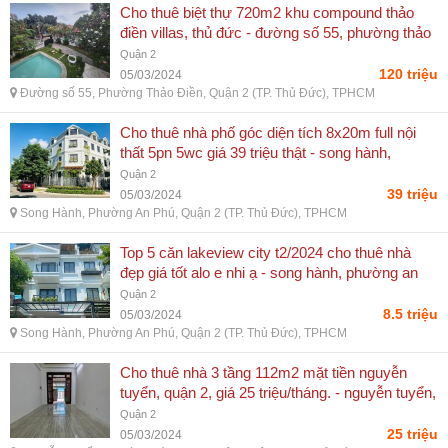
Cho thuê biệt thự 720m2 khu compound thảo
điền villas, thủ đức - đường số 55, phường thảo
điền, quận 2 (tp. thủ đức), tphcm
Quận 2
120 triệu
05/03/2024
Đường số 55, Phường Thảo Điền, Quận 2 (TP. Thủ Đức), TPHCM
Cho thuê nhà phố góc diện tích 8x20m full nội
thất 5pn 5wc giá 39 triệu thật - song hành,
phường an phú, quận 2 (tp. thủ đức), tphcm
Quận 2
39 triệu
05/03/2024
Song Hành, Phường An Phú, Quận 2 (TP. Thủ Đức), TPHCM
Top 5 căn lakeview city t2/2024 cho thuê nhà
đẹp giá tốt alo e nhi ạ - song hành, phường an
phú, quận 2 (tp. thủ đức), tphcm
Quận 2
8.5 triệu
05/03/2024
Song Hành, Phường An Phú, Quận 2 (TP. Thủ Đức), TPHCM
Cho thuê nhà 3 tầng 112m2 mặt tiền nguyễn
tuyển, quận 2, giá 25 triệu/tháng. - nguyễn tuyển,
phường bình trưng tây, quận 2 (tp. thủ đức),
Quận 2
tphcm
25 triệu
05/03/2024