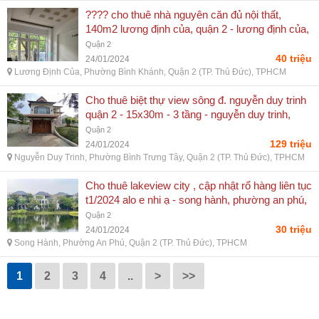
???? cho thuê nhà nguyên căn đủ nội thất,
140m2 lương định của, quận 2 - lương định của,
phường bình khánh, quận 2 (tp. thủ đức), tphcm
Quận 2
40 triệu
24/01/2024
Lương Định Của, Phường Bình Khánh, Quận 2 (TP. Thủ Đức), TPHCM
Cho thuê biệt thự view sông đ. nguyễn duy trinh
quận 2 - 15x30m - 3 tầng - nguyễn duy trinh,
phường bình trưng tây, quận 2 (tp. thủ đức),
Quận 2
tphcm
129 triệu
24/01/2024
Nguyễn Duy Trinh, Phường Bình Trưng Tây, Quận 2 (TP. Thủ Đức), TPHCM
Cho thuê lakeview city , cập nhật rổ hàng liên tục
t1/2024 alo e nhi ạ - song hành, phường an phú,
quận 2 (tp. thủ đức), tphcm
Quận 2
30 triệu
24/01/2024
Song Hành, Phường An Phú, Quận 2 (TP. Thủ Đức), TPHCM
1
2
3
4
..
>
>>