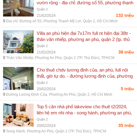
vườn rộng - địa chỉ: đường số 55, phường thạnh
mỹ lợi, quận 2, hồ chí minh
Quận 2
132 triệu
21/02/2024
Địa chỉ: Đường số 55, Phường Thạnh Mỹ Lợi, Quận 2, Hồ Chí Minh
Villa an phú hiện đại 7x17m full nt hiện đại 38tr -
thân văn nhiếp, phường an phú, quận 2 (tp. thủ
đức), tphcm
Quận 2
38 triệu
21/02/2024
Thân Văn Nhiếp, Phường An Phú, Quận 2 (TP. Thủ Đức), TPHCM
Cho thuê chdv lương định của, an phú, full nội
thất, giờ tự do. - đường lương định của, phường
an phú, quận 2, hồ chí minh
Quận 2
5 triệu
20/02/2024
Đường Lương Định Của, Phường An Phú, Quận 2, Hồ Chí Minh
Top 5 căn nhà phố lakeview cho thuê t2/2024,
liên hệ em nhi nha - song hành, phường an phú,
quận 2 (tp. thủ đức), tphcm
Quận 2
35 triệu
20/02/2024
Song Hành, Phường An Phú, Quận 2 (TP. Thủ Đức), TPHCM