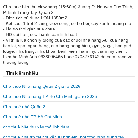
Cho thue biet thu view song (15*30m) 3 tang D. Nguyen Duy Trinh,
P. Binh Trung Tay, Quan 2.
- Dien tich sủ dụng LON 1350m2.
- Ket cau: 1 tret 2 tang, view song, co ho boi, cay xanh thoáng mát.
- Ho tro thoi gian sua chua.
- HD dai han, coc thanh toan linh hoat.
- Vi tri la lua chon ly tuong cua cac chuoi nha hang Au, cua hang
tien loi, spa, ngan hang, cua hang hang hieu, gym, yoga, bar, pud,
louge, nha hang, nha khoa, benh vien tham my, tham my vien, ...
Lien he Minh Anh 0938096465 hoac 0708776142 de xem trong va
thuong luong
Tìm kiếm nhiều
Cho thuê Nhà riêng Quận 2 giá rẻ 2026
Cho thuê Nhà riêng TP Hồ Chí Minh giá rẻ 2026
Cho thuê nhà Quận 2
Cho thuê nhà TP Hồ Chí Minh
cho thuê biệt thự xây thô linh đàm
cho thuê nhà trọ tại nguyễn tư nghiêm, phường bình trưng tây,