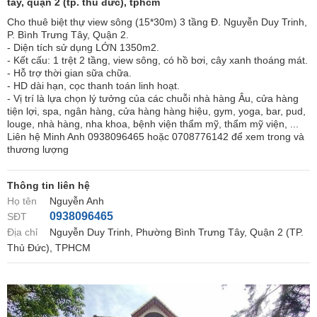
tây, quận 2 (tp. thủ đức), tphcm
Cho thuê biệt thự view sông (15*30m) 3 tầng Đ. Nguyễn Duy Trinh,
P. Bình Trưng Tây, Quận 2.
- Diện tích sử dụng LỚN 1350m2.
- Kết cấu: 1 trệt 2 tầng, view sông, có hồ bơi, cây xanh thoáng mát.
- Hỗ trợ thời gian sữa chữa.
- HD dài hạn, cọc thanh toán linh hoạt.
- Vị trí là lựa chọn lý tưởng của các chuỗi nhà hàng Âu, cửa hàng
tiện lợi, spa, ngân hàng, cửa hàng hàng hiệu, gym, yoga, bar, pud,
louge, nhà hàng, nha khoa, bệnh viện thẩm mỹ, thẩm mỹ viện, ...
Liên hệ Minh Anh 0938096465 hoặc 0708776142 để xem trong và
thương lượng
Thông tin liên hệ
Họ tên
Nguyễn Anh
0938096465
SĐT
Địa chỉ
Nguyễn Duy Trinh, Phường Bình Trưng Tây, Quận 2 (TP.
Thủ Đức), TPHCM