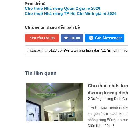
Xem thêm:
Cho thuê Nhà riêng Quận 2 giá rẻ 2026
Cho thuê Nhà riêng TP Hồ Chí Minh giá rẻ 2026
Chia sẻ tin đăng đến bạn bè
Gửi Messenger
Yêu cầu xóa tin
Lưu tin
Tin liên quan
Cho thuê chdv lương
đường lương định 
Đường Lương Định Của,
+ vị trí ngay mega market an phú, gần siêu thị 24h, chợ bình khánh, cách metro hoặc cầu thủ thiêm, cầu
sài gòn 1km, cách khu đ
phòng rộng 50m², có ban 
Diện tích :
50 m2