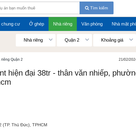
Tìm kiếm
 chung cư
Ở ghép
Nhà riêng
Văn phòng
Nhà mặt ph
Nhà riêng
Quận 2
Khoảng giá
 riêng Quận 2
21/02/202
 nt hiện đại 38tr - thân văn nhiếp, phườ
phcm
2 (TP. Thủ Đức), TPHCM