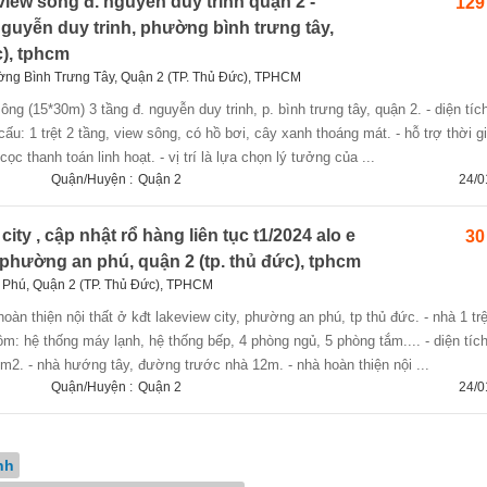
view sông đ. nguyễn duy trinh quận 2 -
129 
 nguyễn duy trinh, phường bình trưng tây,
c), tphcm
ờng Bình Trưng Tây, Quận 2 (TP. Thủ Đức), TPHCM
ấu: 1 trệt 2 tầng, view sông, có hồ bơi, cây xanh thoáng mát. - hỗ trợ thời g
ọc thanh toán linh hoạt. - vị trí là lựa chọn lý tưởng của ...
Quận/Huyện :
Quận 2
24/0
ity , cập nhật rổ hàng liên tục t1/2024 alo e
30
 phường an phú, quận 2 (tp. thủ đức), tphcm
Phú, Quận 2 (TP. Thủ Đức), TPHCM
m: hệ thống máy lạnh, hệ thống bếp, 4 phòng ngủ, 5 phòng tắm.... - diện tích
m2. - nhà hướng tây, đường trước nhà 12m. - nhà hoàn thiện nội ...
Quận/Huyện :
Quận 2
24/0
nh