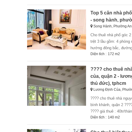
Top 5 căn nhà phố 
- song hành, phườ
Song Hành, Phường An 
cho thuê nhà phố góc 2 mặt tiền hoàn thiện nội thất ở kđt lakeview city, phường an phú, quận 2. - nhà 1
trệt 3 lầu gồm: 4 phòng
hướng đông bắc, đường t
Diện tích :
172 m2
???? cho thuê nhà
của, quận 2 - lươn
thủ đức), tphcm
Lương Định Của, Phườn
???? cho thuê nhà nguyê
bình khánh, quận 2 ???? 
???? giá thuê : 40tr/thá
Diện tích :
140 m2