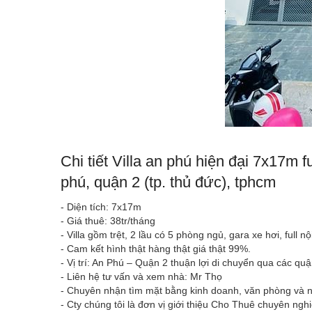
Chi tiết Villa an phú hiện đại 7x17m f
phú, quận 2 (tp. thủ đức), tphcm
- Diện tích: 7x17m
- Giá thuê: 38tr/tháng
- Villa gồm trệt, 2 lầu có 5 phòng ngủ, gara xe hơi, full n
- Cam kết hình thật hàng thật giá thật 99%.
- Vị trí: An Phú – Quận 2 thuận lợi di chuyển qua các q
- Liên hệ tư vấn và xem nhà: Mr Thọ
- Chuyên nhận tìm mặt bằng kinh doanh, văn phòng và 
- Cty chúng tôi là đơn vị giới thiệu Cho Thuê chuyên ngh