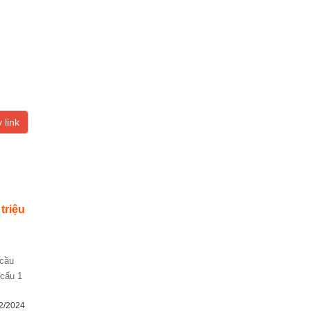
 link
 triệu
 cấu 1
2/2024