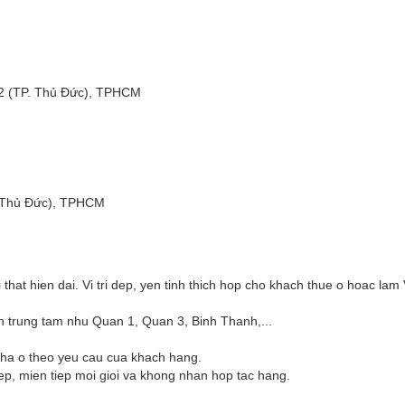
2 (TP. Thủ Đức), TPHCM
. Thủ Đức), TPHCM
oi that hien dai. Vi tri dep, yen tinh thich hop cho khach thue o hoac lam 
an trung tam nhu Quan 1, Quan 3, Binh Thanh,...
ha o theo yeu cau cua khach hang.
iep, mien tiep moi gioi va khong nhan hop tac hang.