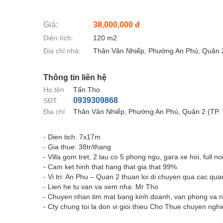
Giá:
38,000,000 đ
Diện tích:
120 m2
Địa chỉ nhà:
Thân Văn Nhiếp, Phường An Phú, Quận 
Thông tin liên hệ
Họ tên
Tấn Thọ
0939309868
SĐT
Địa chỉ
Thân Văn Nhiếp, Phường An Phú, Quận 2 (TP
- Dien tich: 7x17m
- Gia thue: 38tr/thang
- Villa gom tret, 2 lau co 5 phong ngu, gara xe hoi, full n
- Cam ket hinh that hang that gia that 99%.
- Vi tri: An Phu – Quan 2 thuan loi di chuyen qua cac qu
- Lien he tu van va xem nha: Mr Tho
- Chuyen nhan tim mat bang kinh doanh, van phong va n
- Cty chung toi la don vi gioi thieu Cho Thue chuyen ngh