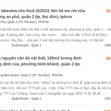
lakeview cho thuê t2/2024, liên hệ em nhi nha
35
ng an phú, quận 2 (tp. thủ đức), tphcm
Phú, Quận 2 (TP. Thủ Đức), TPHCM
 ngủ, 4 phòng tắm, ban công, sân vườn… - diện tích đất: 172m2 (8,6x20m). -
rước nhà 25m. - nhà góc 2 mặt tiền đường lớn thoáng mát, có thể kết ...
Quận/Huyện :
Quận 2
20/0
 nguyên căn đủ nội thất, 140m2 lương định
40
g định của, phường bình khánh, quận 2 (tp.
g Bình Khánh, Quận 2 (TP. Thủ Đức), TPHCM
n căn đủ nội thất như hình, 140m2 tại đường lưu đình lễ, giáp lương định củ
diện tích: 140 m2 ???? kết cấu: 1 trệt, 2 lầu ???? nhà có 5pn, đầy đủ nội thấ
ng ???? cọc 3 tháng, thanh toán 1 tháng/lần alo ngay 0932 71 81 39 để ...
Quận/Huyện :
Quận 2
24/0