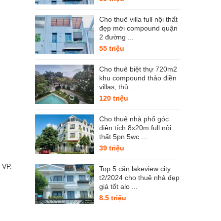
Cho thuê villa full nội thất
đẹp mới compound quận
2 đường ...
55 triệu
Cho thuê biệt thự 720m2
khu compound thảo điền
villas, thủ ...
120 triệu
Cho thuê nhà phố góc
diện tích 8x20m full nội
thất 5pn 5wc ...
39 triệu
 VP.
Top 5 căn lakeview city
t2/2024 cho thuê nhà đẹp
giá tốt alo ...
8.5 triệu