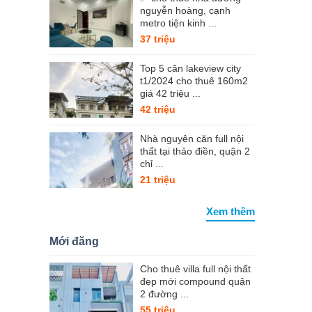
nguyễn hoàng, cạnh
metro tiện kinh ...
37 triệu
Top 5 căn lakeview city
t1/2024 cho thuê 160m2
giá 42 triệu ...
42 triệu
Nhà nguyên căn full nội
thất tại thảo điền, quận 2
chỉ ...
21 triệu
Xem thêm
Mới đăng
Cho thuê villa full nội thất
đẹp mới compound quận
2 đường ...
55 triệu