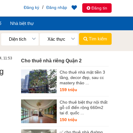
/
Đăng ký
Đăng nhập
Đăng tin
ố
Nhà biệt thự
Tìm kiếm
Diện tích
Xác thực
4, 11:53
Cho thuê nhà riêng Quận 2
ng
Cho thuê nhà mặt tiền 3
tầng, decor đẹp, sau cc
mastery thảo ...
159 triệu
Cho thuê biệt thự nội thất
gỗ cổ điển rộng 660m2
tại đ. quốc ...
150 triệu
✅ cho thuê nhà đường