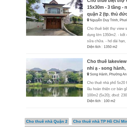
Cho thuê biệt thự 
15x30m - 3 tầng -
quận 2 (tp. thủ đứ
Nguyễn Duy Trinh, Phư
cho thuê biệt thự view sông (15*30m) 3 tầng đ. nguyễn duy trinh, p. bình trưng tây, quận 2. - diện tích sử
dụng lớn 1350m2. - kết c
sữa chữa. - hd dài hạn, c
Diện tích :
1350 m2
Cho thuê lakeview c
nhi ạ - song hành,
Song Hành, Phường An 
cho thuê nhà phố 5x20 hoàn thiện nội thất ở kđt lakeview city, phường an phú, tp thủ đức. - nhà 1 trệt , 3
lầu hoàn thiện cơ bản gồ
100m2 (5x20); dtxd: 230
Diện tích :
100 m2
Cho thuê nhà Quận 2
Cho thuê nhà TP Hồ Chí Mi