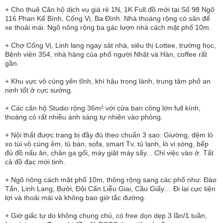
+ Cho thuê Căn hộ dịch vụ giá rẻ 1N, 1K Full đồ mới tại Số 98 Ngõ
116 Phan Kế Bính, Cống Vị, Ba Đình. Nhà thoáng rộng có sân để
xe thoải mái. Ngõ nông rộng ba gác lượn nhà cách mặt phố 10m.
+ Chợ Cống Vị, Linh lang ngay sát nhà, siêu thị Lottee, trường học,
Bệnh viện 354, nhà hàng của phố người Nhật và Hàn, coffee rất
gần.
+ Khu vực vô cùng yên tĩnh, khí hậu trong lành, trung tâm phố an
ninh tốt ở cực sướng.
+ Các căn hộ Studio rộng 36m² với cửa ban công lớn full kính,
thoáng có rất nhiều ánh sáng tự nhiên vào phòng.
+ Nội thất được trang bị đầy đủ theo chuẩn 3 sao: Giường, đệm lò
xo túi vô cùng êm, tủ bàn, sofa, smart Tv, tủ lạnh, lò vi sóng, bếp
đủ đồ nấu ăn, chăn ga gối, máy giặt máy sấy... Chỉ việc vào ở. Tất
cả đồ đạc mới tinh.
+ Ngõ nông cách mặt phố 10m, thông rộng sang các phố như: Đào
Tấn, Linh Lang, Bưởi, Đội Cấn Liễu Giai, Cầu Giấy… Đi lại cực tiện
lợi và thoải mái và không bao giờ tắc đường.
+ Giờ giấc tự do không chung chủ, có free dọn dẹp 3 lần/1 tuần,