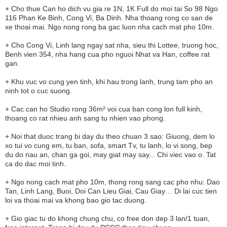
+ Cho thue Can ho dich vu gia re 1N, 1K Full do moi tai So 98 Ngo
116 Phan Ke Binh, Cong Vi, Ba Dinh. Nha thoang rong co san de
xe thoai mai. Ngo nong rong ba gac luon nha cach mat pho 10m.
+ Cho Cong Vi, Linh lang ngay sat nha, sieu thi Lottee, truong hoc,
Benh vien 354, nha hang cua pho nguoi Nhat va Han, coffee rat
gan.
+ Khu vuc vo cung yen tinh, khi hau trong lanh, trung tam pho an
ninh tot o cuc suong.
+ Cac can ho Studio rong 36m² voi cua ban cong lon full kinh,
thoang co rat nhieu anh sang tu nhien vao phong.
+ Noi that duoc trang bi day du theo chuan 3 sao: Giuong, dem lo
xo tui vo cung em, tu ban, sofa, smart Tv, tu lanh, lo vi song, bep
du do nau an, chan ga goi, may giat may say... Chi viec vao o. Tat
ca do dac moi tinh.
+ Ngo nong cach mat pho 10m, thong rong sang cac pho nhu: Dao
Tan, Linh Lang, Buoi, Doi Can Lieu Giai, Cau Giay… Di lai cuc tien
loi va thoai mai va khong bao gio tac duong.
+ Gio giac tu do khong chung chu, co free don dep 3 lan/1 tuan,