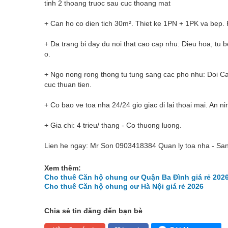
tinh 2 thoang truoc sau cuc thoang mat
+ Can ho co dien tich 30m². Thiet ke 1PN + 1PK va bep. F
+ Da trang bi day du noi that cao cap nhu: Dieu hoa, tu b
o.
+ Ngo nong rong thong tu tung sang cac pho nhu: Doi Can, 
cuc thuan tien.
+ Co bao ve toa nha 24/24 gio giac di lai thoai mai. An ni
+ Gia chi: 4 trieu/ thang - Co thuong luong.
Lien he ngay: Mr Son 0903418384 Quan ly toa nha - San
Xem thêm:
Cho thuê Căn hộ chung cư Quận Ba Đình giá rẻ 202
Cho thuê Căn hộ chung cư Hà Nội giá rẻ 2026
Chia sẻ tin đăng đến bạn bè