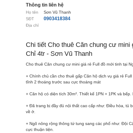
Thông tin liên hệ
Họ tên
Sơn Vũ Thanh
0903418384
SĐT
Địa chỉ
Chi tiết Cho thuê Căn chung cư mini g
Chỉ 4tr - Sơn Vũ Thanh
Cho thuê Căn chung cư mini giá rẻ Full đồ mới tinh tại N
+ Chính chủ cần cho thuê gấp Căn hộ dịch vụ giá rẻ Full
tĩnh 2 thoáng trước sau cực thoáng mát
+ Căn hộ có diện tích 30m². Thiết kế 1PN + 1PK và bếp. F
+ Đã trang bị đầy đủ nội thất cao cấp như: Điều hòa, tủ b
về ở.
+ Ngõ nông rộng thông tứ tung sang các phố như: Đội Cấn,
cực thuận tiện.