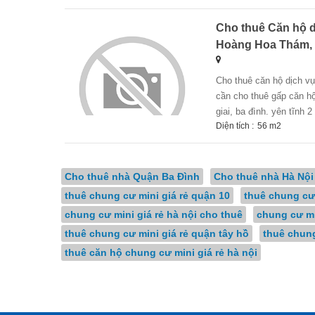
Cho thuê Căn hộ dị
Hoàng Hoa Thám, B
cho thuê căn hộ dịch vụ 1n,1k full đồ, 2 thoáng tại ngõ 189 hoàng hoa thám, ba đình. chỉ 9tr + chính chủ
cần cho thuê gấp căn hộ 
giai, ba đình. yên tĩnh 
Diện tích :
56 m2
Cho thuê nhà Quận Ba Đình
Cho thuê nhà Hà Nội
thuê chung cư mini giá rẻ quận 10
thuê chung cư 
chung cư mini giá rẻ hà nội cho thuê
chung cư mi
thuê chung cư mini giá rẻ quận tây hồ
thuê chung
thuê căn hộ chung cư mini giá rẻ hà nội