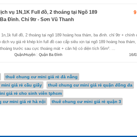
ch vụ 1N,1K Full đồ, 2 thoáng tại Ngõ 189
9
a Đình. Chỉ 9tr - Sơn Vũ Thanh
dịch vụ giá rẻ khép kín full đồ cao cấp siêu xịn tại ngõ 189 hoàng hoa thám, 
2 thoáng trước sau cực thoáng mát + căn hộ có diện tích 56m². ...
Quận/Huyện :
Quận Ba Đình
16/0
thuê chung cư mini giá rẻ đà nẵng
mini giá rẻ cầu giấy
thuê chung cư mini giá rẻ quận đống đa
ni giá rẻ cho sinh viên tphcm
 cư mini giá rẻ hà nội
thuê chung cư mini giá rẻ quận 3