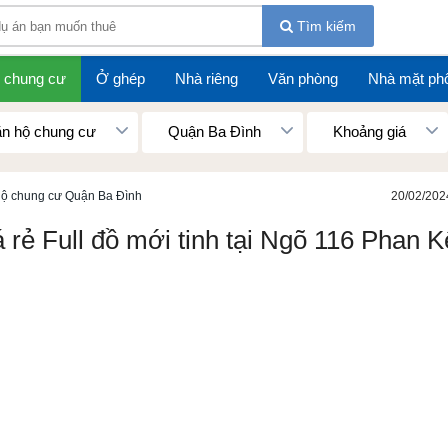
Tìm kiếm
 chung cư
Ở ghép
Nhà riêng
Văn phòng
Nhà mặt ph
n hộ chung cư
Quận Ba Đình
Khoảng giá
hộ chung cư Quận Ba Đình
20/02/202
 rẻ Full đồ mới tinh tại Ngõ 116 Phan K