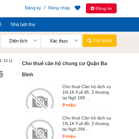
/
Đăng ký
Đăng nhập
Đăng tin
ố
Nhà biệt thự
Tìm kiếm
Diện tích
Xác thực
4, 10:11
Cho thuê căn hộ chung cư Quận Ba
ế
Đình
Cho thuê Căn hộ dịch vụ
1N,1K Full đồ, 2 thoáng
tại Ngõ 189 ...
9 triệu
Cho thuê Căn hộ dịch vụ
1N,1K Full đồ, 2 thoáng
tại Ngõ 294 ...
9 triệu