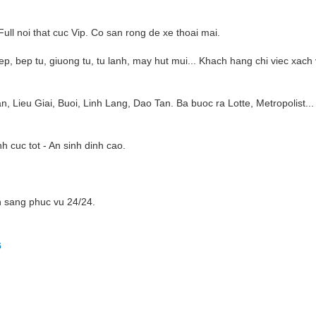
ull noi that cuc Vip. Co san rong de xe thoai mai.
ep, bep tu, giuong tu, tu lanh, may hut mui... Khach hang chi viec xach 
Lieu Giai, Buoi, Linh Lang, Dao Tan. Ba buoc ra Lotte, Metropolist... 
nh cuc tot - An sinh dinh cao.
 sang phuc vu 24/24.
6