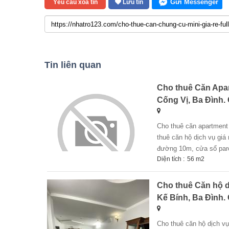
Gửi Messenger
Yêu cầu xóa tin
Lưu tin
Tin liên quan
Cho thuê Căn Apar
Cống Vị, Ba Đình. 
cho thuê căn apartment 1n,1k tại số 98 ngõ 116 phan kế bính, cống vị, ba đình. chỉ 6tr + chính chủ cho
thuê căn hộ dịch vụ giá 
đường 10m, cửa sổ paror
Diện tích :
56 m2
Cho thuê Căn hộ d
Kế Bính, Ba Đình. 
cho thuê căn hộ dịch vụ tầng1 1n,1k tại số 98 ngõ 116 phan kế bính, cống vị, ba đình. chỉ 6tr + chính chủ