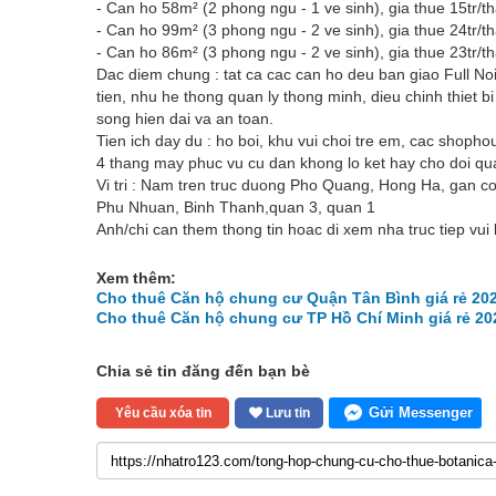
- Can ho 58m² (2 phong ngu - 1 ve sinh), gia thue 15tr
- Can ho 99m² (3 phong ngu - 2 ve sinh), gia thue 24tr/t
- Can ho 86m² (3 phong ngu - 2 ve sinh), gia thue 23tr/
Dac diem chung : tat ca cac can ho deu ban giao Full Noi
tien, nhu he thong quan ly thong minh, dieu chinh thiet b
song hien dai va an toan.
Tien ich day du : ho boi, khu vui choi tre em, cac shopho
4 thang may phuc vu cu dan khong lo ket hay cho doi qu
Vi tri : Nam tren truc duong Pho Quang, Hong Ha, gan c
Phu Nhuan, Binh Thanh,quan 3, quan 1
Anh/chi can them thong tin hoac di xem nha truc tiep vui
Xem thêm:
Cho thuê Căn hộ chung cư Quận Tân Bình giá rẻ 20
Cho thuê Căn hộ chung cư TP Hồ Chí Minh giá rẻ 20
Chia sẻ tin đăng đến bạn bè
Gửi Messenger
Yêu cầu xóa tin
Lưu tin