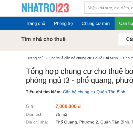
Trang chủ
Phòng trọ
Chung cư mini
Căn hộ
Tìm nhà cho thuê
Căn
Trang chủ
›
Cho thuê căn hộ chung cư TP Hồ Chí Minh
›
Cho t
Tổng hợp chung cư cho thuê bo
phòng ngủ t3 - phổ quang, phườ
Tiêu chí tìm kiếm:
Căn hộ chung cư Quận Tân Bình
Giá:
7,000,000 đ
Diện tích:
75 m2
Địa chỉ nhà:
Phổ Quang, Phường 2, Quận Tân Bình