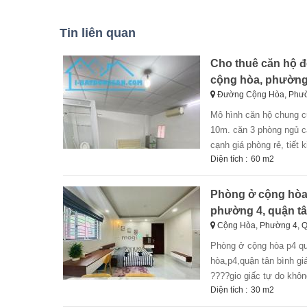
Tin liên quan
Cho thuê căn hộ 
cộng hòa, phường 
Đường Cộng Hòa, Phườn
mô hình căn hộ chung cư thiết kế trên mặt sàn nhà phố liền kề 2, 3 phòng ngủ trong khu cao cấp, đường
10m. căn 3 phòng ngủ cả
cạnh giá phòng rẻ, tiết 
Diện tích :
60 m2
Phòng ở cộng hòa 
phường 4, quận tâ
Cộng Hòa, Phường 4, 
phòng ở cộng hòa p4 quận tân bình ???????????????? - ????????̣???? - ????????̣???? - ngay cộng
hòa,p4,quận tân bình gi
????gio giấc tự do không
Diện tích :
30 m2