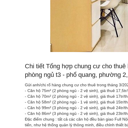
Chi tiết Tổng hợp chung cư cho thuê
phòng ngủ t3 - phổ quang, phường 2,
Gửi anh/chị rổ hàng chung cư cho thuê trong tháng 3/20
- Căn hộ 75m² (2 phòng ngủ - 2 vệ sinh), giá thuê 17,5tr
- Căn hộ 70m² (2 phòng ngủ - 2 vệ sinh), giá thuê 17tr
- Căn hộ 58m² (2 phòng ngủ - 1 vệ sinh), giá thuê 15tr
- Căn hộ 99m² (3 phòng ngủ - 2 vệ sinh), giá thuê 24tr/t
- Căn hộ 86m² (3 phòng ngủ - 2 vệ sinh), giá thuê 23tr/
Đặc điểm chung : tất cả các căn hộ đều bàn giao Full Nội
tiến, như hệ thống quản lý thông minh, điều chỉnh thiết b