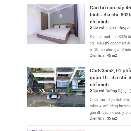
Căn hộ cao cấp 45m
bình - địa chỉ: 80
chí minh
Địa chỉ: 802B Đường Â
địa chỉ: mặt tiền 802b âu cơ, phường 14, quận tân bình( gần khu bàu cát). vị trí: đối diện siêu thị bigc âu
cơ, siêu thị coopmart âu
5, 10,tân phú. giá: 8 tr
Diện tích :
45 m2
Chdv35m2, 01 phòng
quận 10 - địa chỉ:
chí minh
Địa chỉ: Đường Đặng Lộ
chdv mới diện tích lớn, ở đc 4-5 bạn. thang máy. 01 phòng ngủ + phòng bếp riêng + sàn phơi áo riêng +
toilet & wifi riêng hướng
gần đh bách khoa, y pnt,
Diện tích :
35 m2