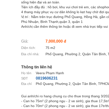
sống hiện đại và an toàn.
Tiện ích đầy đủ : hồ bơi, khu vui chơi trẻ em, các shopho
4 thang máy phục vụ cư dân không lo kẹt hay chờ đợi qu
Vị trí : Nằm trên trục đường Phổ Quang, Hồng Hà, gần c
Phú Nhuận, Bình Thạnh,quận 3, quận 1
Anh/chị cần thêm thông tin hoặc đi xem nhà trực tiếp vui
Giá:
7,000,000 đ
Diện tích:
75 m2
Địa chỉ nhà:
Phổ Quang, Phường 2, Quận Tân Bình
Thông tin liên hệ
Họ tên
Veera Phạm Hạnh
0819606231
SĐT
Địa chỉ
Phổ Quang, Phường 2, Quận Tân Bình, TPHC
Gui anh/chi ro hang chung cu cho thue trong thang 3/202
- Can ho 75m² (2 phong ngu - 2 ve sinh), gia thue 17,5tr
- Can ho 70m² (2 phong ngu - 2 ve sinh), gia thue 17tr