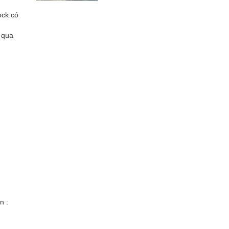
ock có
 qua
n :