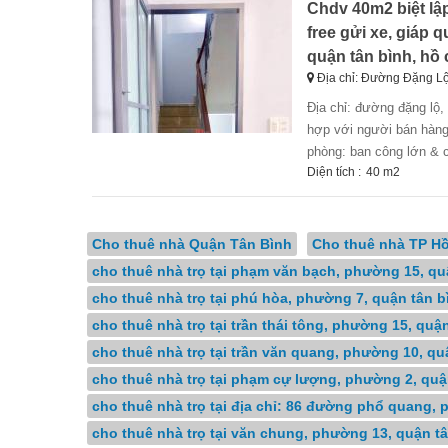
Chdv 40m2 biệt lập
free gửi xe, giáp 
quận tân bình, hồ 
Địa chỉ: Đường Đặng Lộ
địa chỉ: đường đặng lộ, phường 7, quận tân bình căn hoàn toàn 100% y hình, có thể ở được 5người phù
hợp với người bán hàng 
phòng: ban công lớn & cử
Diện tích :
40 m2
Cho thuê nhà Quận Tân Bình
Cho thuê nhà TP Hồ
cho thuê nhà trọ tại phạm văn bạch, phường 15, qu
cho thuê nhà trọ tại phú hòa, phường 7, quận tân b
cho thuê nhà trọ tại trần thái tông, phường 15, quậ
cho thuê nhà trọ tại trần văn quang, phường 10, qu
cho thuê nhà trọ tại phạm cự lượng, phường 2, quậ
cho thuê nhà trọ tại địa chỉ: 86 đường phổ quang, 
cho thuê nhà trọ tại văn chung, phường 13, quận t