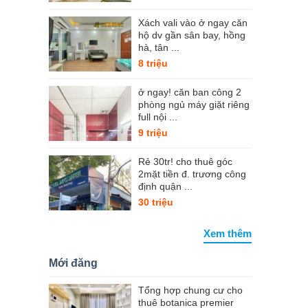
Xách vali vào ở ngay căn
hộ dv gần sân bay, hồng
hà, tân ...
8 triệu
ở ngay! căn ban công 2
phòng ngủ máy giặt riêng
full nội ...
9 triệu
Rẻ 30tr! cho thuê góc
2mặt tiền đ. trương công
định quận ...
30 triệu
Xem thêm
Mới đăng
Tổng hợp chung cư cho
thuê botanica premier