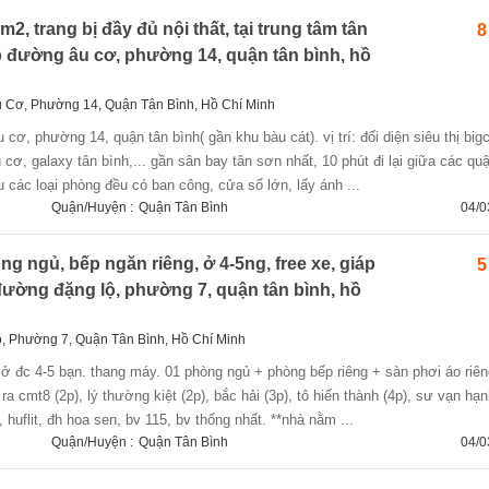
2, trang bị đầy đủ nội thất, tại trung tâm tân
8
2b đường âu cơ, phường 14, quận tân bình, hồ
u Cơ, Phường 14, Quận Tân Bình, Hồ Chí Minh
 cơ, galaxy tân bình,... gần sân bay tân sơn nhất, 10 phút đi lại giữa các quậ
iệu các loại phòng đều có ban công, cửa sổ lớn, lấy ánh ...
Quận/Huyện :
Quận Tân Bình
04/0
 ngủ, bếp ngăn riêng, ở 4-5ng, free xe, giáp
5
 đường đặng lộ, phường 7, quận tân bình, hồ
, Phường 7, Quận Tân Bình, Hồ Chí Minh
 ra cmt8 (2p), lý thường kiệt (2p), bắc hải (3p), tô hiến thành (4p), sư vạn hạn
 huflit, đh hoa sen, bv 115, bv thống nhất. **nhà nằm ...
Quận/Huyện :
Quận Tân Bình
04/0