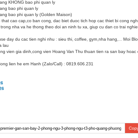
/thang KHONG bao phi quan ly
hang bao phi quan ly
thang bao phi quan ly (Golden Maison)
 that cao cap,co ban cong, dac biet duoc tich hop cac thiet bi cong ngh
i trong nha va he thong theo doi an ninh tu xa, giup cu dan co trai nghi
use day du cac tien nghi nhu : sieu thi, coffee, gym,nha hang,... Moi Bl
a lau
ong vien gia dinh,cong vien Hoang Van Thu thuan tien ra san bay hoac
 long lien he em Hanh (Zalo/Call) : 0819.606.231
26
26
Copy