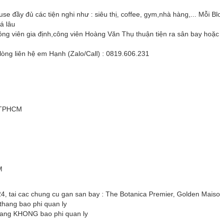
use đầy đủ các tiện nghi như : siêu thị, coffee, gym,nhà hàng,... Mỗi Bl
á lâu
ông viên gia định,công viên Hoàng Văn Thụ thuận tiện ra sân bay hoặc
 lòng liên hệ em Hạnh (Zalo/Call) : 0819.606.231
, TPHCM
M
4, tai cac chung cu gan san bay : The Botanica Premier, Golden Maiso
/thang bao phi quan ly
/thang KHONG bao phi quan ly