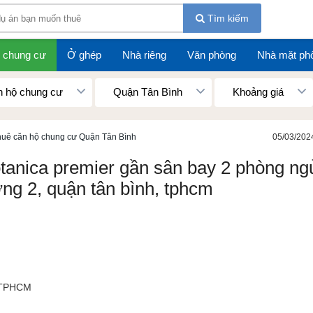
Tìm kiếm
 chung cư
Ở ghép
Nhà riêng
Văn phòng
Nhà mặt ph
 hộ chung cư
Quận Tân Bình
Khoảng giá
huê căn hộ chung cư Quận Tân Bình
05/03/202
tanica premier gần sân bay 2 phòng ng
ng 2, quận tân bình, tphcm
, TPHCM