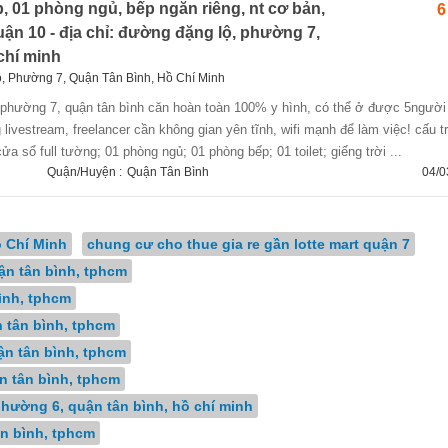
, 01 phòng ngủ, bếp ngăn riêng, nt cơ bản,
6
quận 10 - địa chỉ: đường đặng lộ, phường 7,
chí minh
, Phường 7, Quận Tân Bình, Hồ Chí Minh
livestream, freelancer cần không gian yên tĩnh, wifi mạnh để làm việc! cấu t
a sổ full tường; 01 phòng ngủ; 01 phòng bếp; 01 toilet; giếng trời ...
Quận/Huyện :
Quận Tân Bình
04/0
 Chí Minh
chung cư cho thue gia re gần lotte mart quận 7
ận tân bình, tphcm
ình, tphcm
n tân bình, tphcm
ận tân bình, tphcm
n tân bình, tphcm
phường 6, quận tân bình, hồ chí minh
ân bình, tphcm