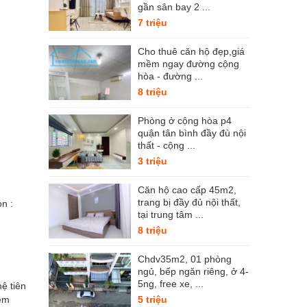
gần sân bay 2 ...
7 triệu
Cho thuê căn hộ đẹp,giá
mềm ngay đường cộng
hòa - đường ...
8 triệu
Phòng ở cộng hòa p4
quận tân bình đầy đù nội
thất - cộng ...
3 triệu
Căn hộ cao cấp 45m2,
trang bị đầy đủ nội thất,
n :
tại trung tâm ...
8 triệu
Chdv35m2, 01 phòng
ngủ, bếp ngăn riêng, ở 4-
5ng, free xe, ...
ệ tiên
iệm
5 triệu