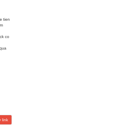
e tien
em
ock co
 qua
 link