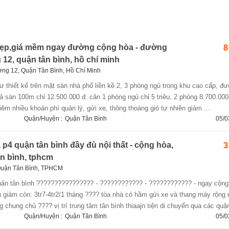
đẹp,giá mềm ngay đường cộng hòa - đường
8
12, quận tân bình, hồ chí minh
g 12, Quận Tân Bình, Hồ Chí Minh
 sàn 100m chỉ 12.500.000 đ. căn 1 phòng ngủ chỉ 5 triêu, 2 phòng 8.700.000
kiêm nhiều khoản phí quản lý, gửi xe, thông thoáng gió tự nhiên giảm ...
Quận/Huyện :
Quận Tân Bình
05/0
p4 quận tân bình đầy đù nội thất - cộng hòa,
3
n bình, tphcm
Quận Tân Bình, TPHCM
á giảm còn: 3tr7-4tr2/1 tháng ???? tòa nhà có hầm gửi xe và thang máy rộng r
 chung chủ ???? vị trí trung tâm tân bình thiaajn tiện di chuyển qua các quận
Quận/Huyện :
Quận Tân Bình
05/0