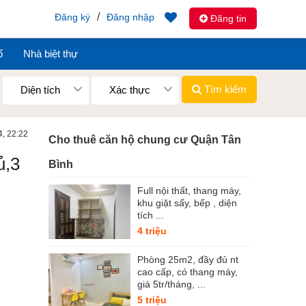
/
Đăng ký
Đăng nhập
Đăng tin
ố
Nhà biệt thự
Tìm kiếm
Diện tích
Xác thực
4, 22:22
Cho thuê căn hộ chung cư Quận Tân
ủ,3
Bình
Full nội thất, thang máy,
khu giặt sấy, bếp , diện
tích ...
4 triệu
Phòng 25m2, đầy đủ nt
cao cấp, có thang máy,
giá 5tr/tháng, ...
5 triệu