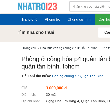
Trang chủ
Phòng trọ
Chung cư mini
Căn hộ
Tìm nhà cho thuê
Căn
Trang chủ
›
Cho thuê căn hộ chung cư TP Hồ Chí Minh
›
Cho t
Phòng ở cộng hòa p4 quận tân b
quận tân bình, tphcm
Tiêu chí tìm kiếm:
Căn hộ chung cư Quận Tân Bình
Giá:
3,000,000 đ
Diện tích:
30 m2
Địa chỉ nhà:
Cộng Hòa, Phường 4, Quận Tân Bình, 