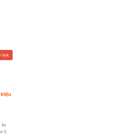
 link
 triệu
n 3,