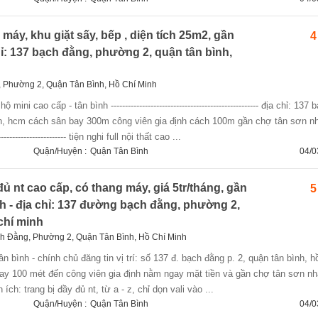
g máy, khu giặt sấy, bếp , diện tích 25m2, gần
4
chỉ: 137 bạch đằng, phường 2, quận tân bình,
, Phường 2, Quận Tân Bình, Hồ Chí Minh
h, hcm cách sân bay 300m công viên gia định cách 100m gần chợ tân sơn nh
--------------------- tiện nghi full nội thất cao ...
Quận/Huyện :
Quận Tân Bình
04/0
 nt cao cấp, có thang máy, giá 5tr/tháng, gần
5
nh - địa chỉ: 137 đường bạch đằng, phường 2,
chí minh
ch Đằng, Phường 2, Quận Tân Bình, Hồ Chí Minh
y 100 mét đến công viên gia định nằm ngay mặt tiền và gần chợ tân sơn nhất
- tiện ích: trang bị đầy đủ nt, từ a - z, chỉ dọn vali vào ...
Quận/Huyện :
Quận Tân Bình
04/0