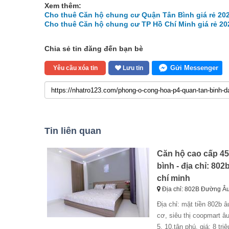
Xem thêm:
Cho thuê Căn hộ chung cư Quận Tân Bình giá rẻ 20
Cho thuê Căn hộ chung cư TP Hồ Chí Minh giá rẻ 20
Chia sẻ tin đăng đến bạn bè
Gửi Messenger
Yêu cầu xóa tin
Lưu tin
Tin liên quan
Căn hộ cao cấp 45m
bình - địa chỉ: 80
chí minh
Địa chỉ: 802B Đường Â
địa chỉ: mặt tiền 802b âu cơ, phường 14, quận tân bình( gần khu bàu cát). vị trí: đối diện siêu thị bigc âu
cơ, siêu thị coopmart âu
5, 10,tân phú. giá: 8 tr