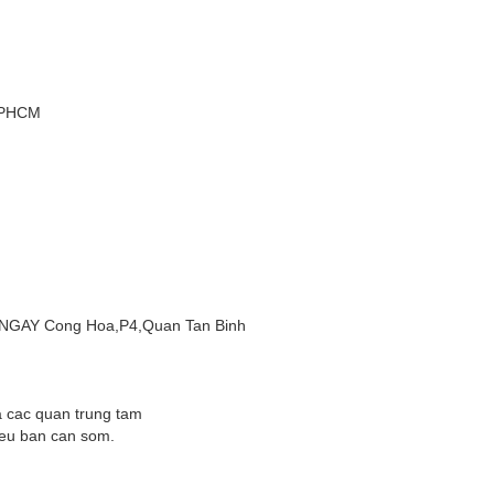
TPHCM
 NGAY Cong Hoa,P4,Quan Tan Binh
ua cac quan trung tam
neu ban can som.