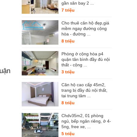
gần sân bay 2 ...
7 triệu
Cho thuê căn hộ đẹp,giá
mềm ngay đường cộng
hòa - đường ...
8 triệu
Phòng ở cộng hòa p4
quận tân bình đầy đù nội
thất - cộng ...
quận
3 triệu
Căn hộ cao cấp 45m2,
trang bị đầy đủ nội thất,
tại trung tâm ...
8 triệu
Chdv35m2, 01 phòng
ngủ, bếp ngăn riêng, ở 4-
5ng, free xe, ...
5 triệu