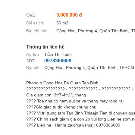
Giá:
3,000,000 đ
Diện tích:
30 m2
Địa chỉ nhà:
Cộng Hòa, Phường 4, Quận Tân Bình, 
Thông tin liên hệ
Họ tên
Trần Thị Hạnh
0978366609
SĐT
Địa chỉ
Cộng Hòa, Phường 4, Quận Tân Bình, TPHCM
Phong o Cong Hoa P4 Quan Tan Binh
???????????????? - ????????̣???? - ????????̣???? -
Gia giam con: 3tr7-4tr2/1 thang
???? Toa nha co ham gui xe va thang may rong rai
????Gio giac tu do khong chung chu
???? Vi tri trung tam Tan Binh Thiaajn Tien di chuyen q
???? Chinh sach giam gia con 2p vui long Lien he som 
???? Lien he : Hanh( zalo/call/sms): 0978366609