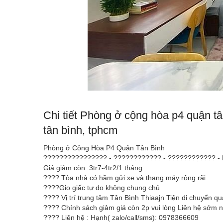
Chi tiết Phòng ở cộng hòa p4 quận tâ
tân bình, tphcm
Phòng ở Cộng Hòa P4 Quận Tân Bình
???????????????? - ????????̣???? - ????????̣???? 
Giá giảm còn: 3tr7-4tr2/1 tháng
???? Tòa nhà có hầm gửi xe và thang máy rộng rãi
????Gio giấc tự do không chung chủ
???? Vị trí trung tâm Tân Bình Thiaajn Tiện di chuyển q
???? Chính sách giảm giá còn 2p vui lòng Liên hệ sớm 
???? Liên hệ : Hạnh( zalo/call/sms): 0978366609