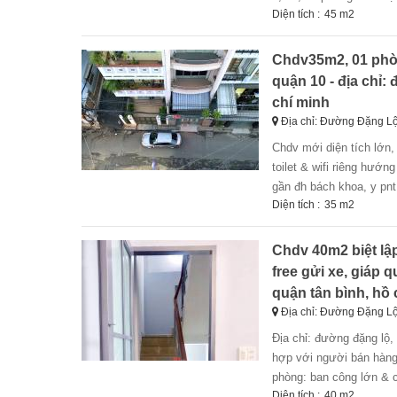
Diện tích :
45 m2
Chdv35m2, 01 phòng
quận 10 - địa chỉ:
chí minh
Địa chỉ: Đường Đặng Lộ
chdv mới diện tích lớn, ở đc 4-5 bạn. thang máy. 01 phòng ngủ + phòng bếp riêng + sàn phơi áo riêng +
toilet & wifi riêng hướng
gần đh bách khoa, y pnt,
Diện tích :
35 m2
Chdv 40m2 biệt lập
free gửi xe, giáp 
quận tân bình, hồ 
Địa chỉ: Đường Đặng Lộ
địa chỉ: đường đặng lộ, phường 7, quận tân bình căn hoàn toàn 100% y hình, có thể ở được 5người phù
hợp với người bán hàng 
phòng: ban công lớn & cử
Diện tích :
40 m2