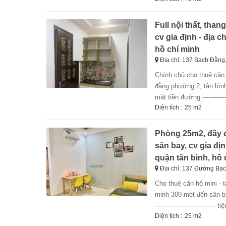
Full nội thất, than
cv gia định - địa 
hồ chí minh
Địa chỉ: 137 Bạch Đằng
chính chủ cho thuê căn hộ mini cao cấp - tân bình ---------------------------------------------------- địa chỉ: 137 bạch
đằng phường 2, tân bìn
mặt tiền đường --------------
Diện tích :
25 m2
Phòng 25m2, đầy đủ
sân bay, cv gia đị
quận tân bình, hồ 
Địa chỉ: 137 Đường Bạ
cho thuê căn hộ mini - tân bình - chính chủ đăng tin vị trí: số 137 đ. bạch đằng p. 2, quận tân bình, hồ chí
minh 300 mét đến sân ba
-----------------------------
Diện tích :
25 m2