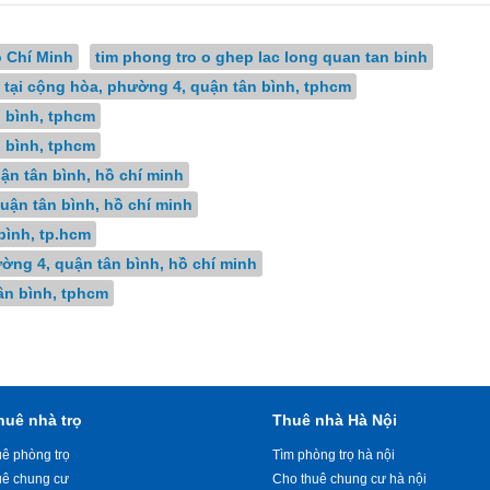
 Chí Minh
tim phong tro o ghep lac long quan tan binh
ọ tại cộng hòa, phường 4, quận tân bình, tphcm
n bình, tphcm
n bình, tphcm
ận tân bình, hồ chí minh
uận tân bình, hồ chí minh
bình, tp.hcm
ường 4, quận tân bình, hồ chí minh
ân bình, tphcm
huê nhà trọ
Thuê nhà Hà Nội
ê phòng trọ
Tìm phòng trọ hà nội
uê chung cư
Cho thuê chung cư hà nội