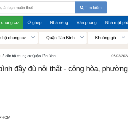
Tìm kiếm
 chung cư
Ở ghép
Nhà riêng
Văn phòng
Nhà mặt ph
 hộ chung cư
Quận Tân Bình
Khoảng giá
huê căn hộ chung cư Quận Tân Bình
05/03/202
ình đầy đù nội thất - cộng hòa, phường
TPHCM