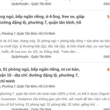
Quận/Huyện :
Quận Tân Bình
04/0
 ngủ, bếp ngăn riêng, ở 4-5ng, free xe, giáp
5
 đường đặng lộ, phường 7, quận tân bình, hồ
, Phường 7, Quận Tân Bình, Hồ Chí Minh
 ra cmt8 (2p), lý thường kiệt (2p), bắc hải (3p), tô hiến thành (4p), sư vạn hạn
 huflit, đh hoa sen, bv 115, bv thống nhất. **nhà nằm ...
Quận/Huyện :
Quận Tân Bình
04/0
, 01 phòng ngủ, bếp ngăn riêng, nt cơ bản,
6
quận 10 - địa chỉ: đường đặng lộ, phường 7,
chí minh
, Phường 7, Quận Tân Bình, Hồ Chí Minh
livestream, freelancer cần không gian yên tĩnh, wifi mạnh để làm việc! cấu t
a sổ full tường; 01 phòng ngủ; 01 phòng bếp; 01 toilet; giếng trời ...
Quận/Huyện :
Quận Tân Bình
04/0