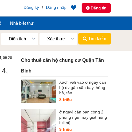
/
Đăng ký
Đăng nhập
Đăng tin
ố
Nhà biệt thự
Tìm kiếm
Diện tích
Xác thực
4, 09:28
Cho thuê căn hộ chung cư Quận Tân
 4,
Bình
Xách vali vào ở ngay căn
hộ dv gần sân bay, hồng
hà, tân ...
8 triệu
ở ngay! căn ban công 2
phòng ngủ máy giặt riêng
full nội ...
9 triệu