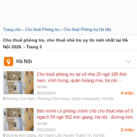
›
›
Trang chủ
Cho thuê Phòng trọ
Cho thuê Phòng trọ Hà Nội
Cho thuê phòng trọ, cho thuê nhà trọ uy tín mới nhất tại Hà
Nội 2026. - Trang 3
Hà Nội
Cho thuê phòng trọ tại số nhà 20 ngõ 185 lĩnh
nam, vĩnh hưng, quận hoàng mai, hà nội. -
đường lĩnh nam, phường vĩnh hưng, quận hoàng
Hà Nội
mai, hà nội
4 triệu
26/12/2023
Đường Lĩnh Nam, Phường Vĩnh Hưng, Quận Hoàng Mai, Hà Nội
Bên mình có phòng chính chủ cho thuê.nhà số 5
ngách 59 ngõ 902 kim giang .hà nội - đường kim
giang, xã thanh liệt, huyện thanh trì, hà nội
Hà Nội
2 triệu
25/12/2023
Đường Kim Giang, Xã Thanh Liệt, Huyện Thanh Trì, Hà Nội