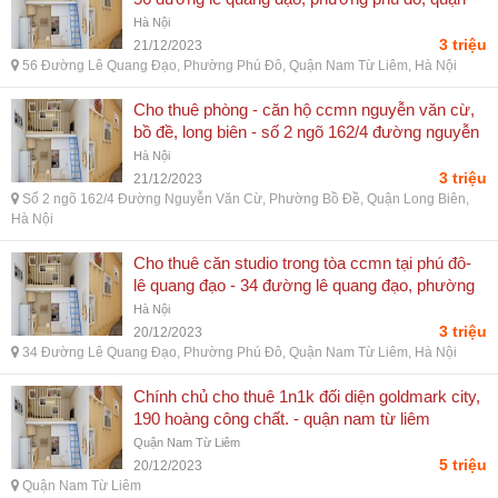
nam từ liêm, hà nội
Hà Nội
3 triệu
21/12/2023
56 Đường Lê Quang Đạo, Phường Phú Đô, Quận Nam Từ Liêm, Hà Nội
Cho thuê phòng - căn hộ ccmn nguyễn văn cừ,
bồ đề, long biên - số 2 ngõ 162/4 đường nguyễn
văn cừ, phường bồ đề, quận long biên, hà nội
Hà Nội
3 triệu
21/12/2023
Số 2 ngõ 162/4 Đường Nguyễn Văn Cừ, Phường Bồ Đề, Quận Long Biên,
Hà Nội
Cho thuê căn studio trong tòa ccmn tại phú đô-
lê quang đạo - 34 đường lê quang đạo, phường
phú đô, quận nam từ liêm, hà nội
Hà Nội
3 triệu
20/12/2023
34 Đường Lê Quang Đạo, Phường Phú Đô, Quận Nam Từ Liêm, Hà Nội
Chính chủ cho thuê 1n1k đối diện goldmark city,
190 hoàng công chất. - quận nam từ liêm
Quận Nam Từ Liêm
5 triệu
20/12/2023
Quận Nam Từ Liêm