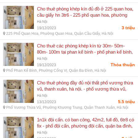
Cho thuê phòng khép kín đủ đồ ở 225 quan hoa,
cầu giấy hn 3tr6 - 225 phố quan hoa, phường
quan hoa, quận cầu giấy, hà nội
Hà Nội
3 triệu
19/12/2023
225 Phố Quan Hoa, Phường Quan Hoa, Quận Cầu Giấy, Hà Nội
Cho thuê các phòng khép kín từ 30m- 50m-
80m- 100m tại phan kế bính - phố phan kế bính,
phường cống vị, quận ba đình, hà nội
Hà Nội
Thỏa thuận
19/12/2023
Phố Phan Kế Bính, Phường Cống Vị, Quận Ba Đình, Hà Nội
Cho thuê phòng đầy đủ nội thất phố vương thừa
vũ, thanh xuân, hà nội. - phố vương thừa vũ,
phường khương trung, quận thanh xuân, hà nội
Hà Nội
5.5 triệu
13/12/2023
Phố Vương Thừa Vũ, Phường Khương Trung, Quận Thanh Xuân, Hà Nội
1n1k đội cấn. có ban công, 42m2, full đồ, 6tr8 có
fix - phố đội cấn, phường đội cấn, quận ba đình,
hà nội
Hà Nội