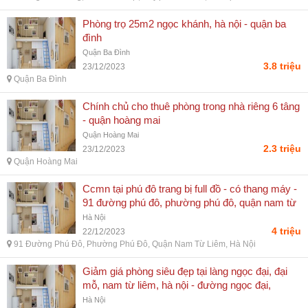
Phòng trọ 25m2 ngọc khánh, hà nội - quận ba
đình
Quận Ba Đình
3.8 triệu
23/12/2023
Quận Ba Đình
Chính chủ cho thuê phòng trong nhà riêng 6 tâng
- quận hoàng mai
Quận Hoàng Mai
2.3 triệu
23/12/2023
Quận Hoàng Mai
Ccmn tại phú đô trang bị full đồ - có thang máy -
91 đường phú đô, phường phú đô, quận nam từ
liêm, hà nội
Hà Nội
4 triệu
22/12/2023
91 Đường Phú Đô, Phường Phú Đô, Quận Nam Từ Liêm, Hà Nội
Giảm giá phòng siêu đẹp tại làng ngọc đại, đại
mỗ, nam từ liêm, hà nội - đường ngọc đại,
phường đại mỗ, quận nam từ liêm, hà nội
Hà Nội