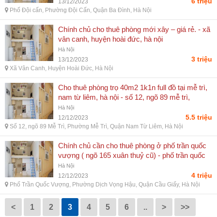
6 triệu
13/12/2023
Phố Đội cấn, Phường Đội Cấn, Quận Ba Đình, Hà Nội
Chính chủ cho thuê phòng mới xây – giá rẻ. - xã
vân canh, huyện hoài đức, hà nội
Hà Nội
3 triệu
13/12/2023
Xã Vân Canh, Huyện Hoài Đức, Hà Nội
Cho thuê phòng trọ 40m2 1k1n full đồ tại mễ trì,
nam từ liêm, hà nội - số 12, ngõ 89 mễ trì,
phường mễ trì, quận nam từ liêm, hà nội
Hà Nội
5.5 triệu
12/12/2023
Số 12, ngõ 89 Mễ Trì, Phường Mễ Trì, Quận Nam Từ Liêm, Hà Nội
Chính chủ cần cho thuê phòng ở phố trần quốc
vượng ( ngõ 165 xuân thuỷ cũ) - phố trần quốc
vượng, phường dịch vọng hậu, quận cầu giấy,
Hà Nội
hà nội
4 triệu
12/12/2023
Phố Trần Quốc Vượng, Phường Dịch Vọng Hậu, Quận Cầu Giấy, Hà Nội
<
1
2
3
4
5
6
..
>
>>