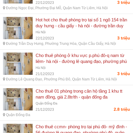
3 triệu
22/12/2023
Đường Ngọc Đại, Phường Đại Mỗ, Quận Nam Từ Liêm, Hà Nội
Hot hot cho thuê phòng trọ tại số 1 ngõ 154 trần
duy hưng - cầu giấy - hà nội - đường trần duy
hưng, phường trung hòa, quận cầu giấy, hà nội
Hà Nội
3 triệu
22/12/2023
Đường Trần Duy Hưng, Phường Trung Hòa, Quận Cầu Giấy, Hà Nội
Cho thuê phòng ở khu vực p.phú đô-q nam từ
liêm- hà nội - đường lê quang đạo, phường phú
đô, quận nam từ liêm, hà nội
Hà Nội
3 triệu
21/12/2023
Đường Lê Quang Đạo, Phường Phú Đô, Quận Nam Từ Liêm, Hà Nội
Cho thuê 01 phòng trong căn hộ tầng 1 khu tt
nam đồng, giá 2.8tr/th - quận đống đa
Quận Đống Đa
2.8 triệu
21/12/2023
Quận Đống Đa
Cho thuê ccmn- phòng trọ tại phú đô- mỹ đình -
56 đường lê quang đạo, phường phú đô, quận