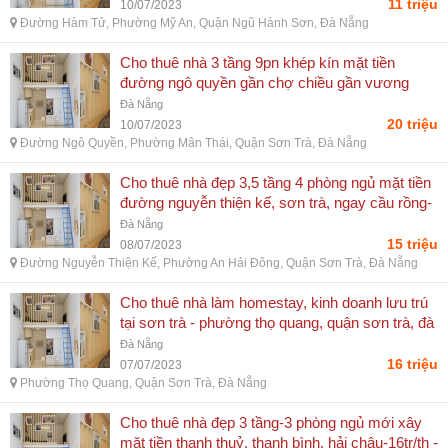
ngũ hành sơn, đà nẵng
11 triệu
10/07/2023
Đường Hàm Tử, Phường Mỹ An, Quận Ngũ Hành Sơn, Đà Nẵng
Cho thuê nhà 3 tầng 9pn khép kín mặt tiền
đường ngô quyền gần chợ chiều gần vương
thừa vũ-20tr . - đường ngô quyền, phường mân
Đà Nẵng
thái, quận sơn trà, đà nẵng
20 triệu
10/07/2023
Đường Ngô Quyền, Phường Mân Thái, Quận Sơn Trà, Đà Nẵng
Cho thuê nhà đẹp 3,5 tầng 4 phòng ngủ mặt tiền
đường nguyễn thiện kế, sơn trà, ngay cầu rồng-
15tr/th - đường nguyễn thiện kế, phường an hải
Đà Nẵng
đông, quận sơn trà, đà nẵng
15 triệu
08/07/2023
Đường Nguyễn Thiện Kế, Phường An Hải Đông, Quận Sơn Trà, Đà Nẵng
Cho thuê nhà làm homestay, kinh doanh lưu trú
tại sơn trà - phường thọ quang, quận sơn trà, đà
nẵng
Đà Nẵng
16 triệu
07/07/2023
Phường Thọ Quang, Quận Sơn Trà, Đà Nẵng
Cho thuê nhà đẹp 3 tầng-3 phòng ngủ mới xây
mặt tiền thanh thuỷ, thanh bình, hải châu-16tr/th -