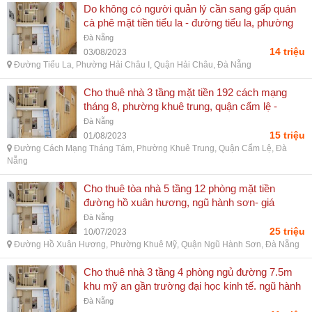
Do không có người quản lý cần sang gấp quán
cà phê mặt tiền tiểu la - đường tiểu la, phường
hải châu i, quận hải châu, đà nẵng
Đà Nẵng
14 triệu
03/08/2023
Đường Tiểu La, Phường Hải Châu I, Quận Hải Châu, Đà Nẵng
Cho thuê nhà 3 tầng mặt tiền 192 cách mạng
tháng 8, phường khuê trung, quận cẩm lệ -
đường cách mạng tháng tám, phường khuê
Đà Nẵng
trung, quận cẩm lệ, đà nẵng
15 triệu
01/08/2023
Đường Cách Mạng Tháng Tám, Phường Khuê Trung, Quận Cẩm Lệ, Đà
Nẵng
Cho thuê tòa nhà 5 tầng 12 phòng mặt tiền
đường hồ xuân hương, ngũ hành sơn- giá
25tr/th - đường hồ xuân hương, phường khuê
Đà Nẵng
mỹ, quận ngũ hành sơn, đà nẵng
25 triệu
10/07/2023
Đường Hồ Xuân Hương, Phường Khuê Mỹ, Quận Ngũ Hành Sơn, Đà Nẵng
Cho thuê nhà 3 tầng 4 phòng ngủ đường 7.5m
khu mỹ an gần trường đại học kinh tế. ngũ hành
sơn-11tr - đường hàm tử, phường mỹ an, quận
Đà Nẵng