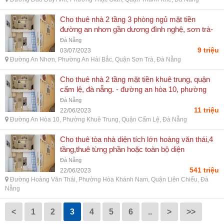
Cho thuê nhà 2 tầng 3 phòng ngủ mặt tiền
đường an nhơn gần dương đình nghệ, sơn trà-
giá rẻ 9tr/th - đường an nhơn, phường an hải
Đà Nẵng
bắc, quận sơn trà, đà nẵng
9 triệu
03/07/2023
Đường An Nhơn, Phường An Hải Bắc, Quận Sơn Trà, Đà Nẵng
Cho thuê nhà 2 tầng mặt tiền khuê trung, quận
cẩm lệ, đà nẵng. - đường an hòa 10, phường
khuê trung, quận cẩm lệ, đà nẵng
Đà Nẵng
11 triệu
22/06/2023
Đường An Hòa 10, Phường Khuê Trung, Quận Cẩm Lệ, Đà Nẵng
Cho thuê tòa nhà diện tích lớn hoàng văn thái,4
tầng,thuê từng phần hoặc toàn bộ diện
tích:13.323m2 - đường hoàng văn thái, phường
Đà Nẵng
hòa khánh nam, quận liên chiểu, đà nẵng
541 triệu
22/06/2023
Đường Hoàng Văn Thái, Phường Hòa Khánh Nam, Quận Liên Chiểu, Đà
Nẵng
<
1
2
3
4
5
6
..
>
>>