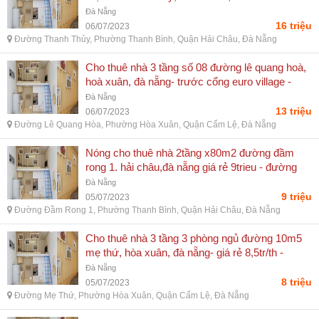
đường thanh thủy, phường thanh bình, quận hải
Đà Nẵng
châu, đà nẵng
16 triệu
06/07/2023
Đường Thanh Thủy, Phường Thanh Bình, Quận Hải Châu, Đà Nẵng
Cho thuê nhà 3 tầng số 08 đường lê quang hoà,
hoà xuân, đà nẵng- trước cổng euro village -
đường lê quang hòa, phường hòa xuân, quận
Đà Nẵng
cẩm lệ, đà nẵng
13 triệu
06/07/2023
Đường Lê Quang Hòa, Phường Hòa Xuân, Quận Cẩm Lệ, Đà Nẵng
Nóng cho thuê nhà 2tầng x80m2 đường đầm
rong 1. hải châu,đà nẵng giá rẻ 9trieu - đường
đầm rong 1, phường thanh bình, quận hải châu,
Đà Nẵng
đà nẵng
9 triệu
05/07/2023
Đường Đầm Rong 1, Phường Thanh Bình, Quận Hải Châu, Đà Nẵng
Cho thuê nhà 3 tầng 3 phòng ngủ đường 10m5
mẹ thứ, hòa xuân, đà nẵng- giá rẻ 8,5tr/th -
đường mẹ thứ, phường hòa xuân, quận cẩm lệ,
Đà Nẵng
đà nẵng
8 triệu
05/07/2023
Đường Mẹ Thứ, Phường Hòa Xuân, Quận Cẩm Lệ, Đà Nẵng