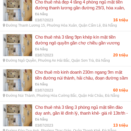
Cho thuê nhà đẹp 4 tầng 4 phòng ngủ mặt tiền
đường thanh lương gần đường 29/3, hòa xuân,
cẩm lệ-16tr/th - đường thanh lương 15, phường
Đà Nẵng
hòa xuân, quận cẩm lệ, đà nẵng
16 triệu
03/07/2023
Đường Thanh Lương 15, Phường Hòa Xuân, Quận Cẩm Lệ, Đà Nẵng
Cho thuê nhà 3 tầng 9pn khép kín mặt tiền
đường ngô quyền gần chợ chiều gần vương
thừa vũ-20tr - đường ngô quyền, phường an hải
Đà Nẵng
bắc, quận sơn trà, đà nẵng
20 triệu
03/07/2023
Đường Ngô Quyền, Phường An Hải Bắc, Quận Sơn Trà, Đà Nẵng
Cho thuê mb kinh doanh 230m ngang 9m mặt
tiền đường núi thành, hải châu, đoạn đường sầm
uất - đường núi thành, phường hòa cường bắc,
Đà Nẵng
quận hải châu, đà nẵng
60 triệu
03/07/2023
Đường Núi Thành, Phường Hòa Cường Bắc, Quận Hải Châu, Đà Nẵng
Cho thuê nhà 3 tầng 3 phòng ngủ mặt tiền đào
duy anh, gần lê đình lý, thanh khê- giá rẻ 13tr/th -
đường đào duy anh, phường thạc gián, quận
Đà Nẵng
thanh khê, đà nẵng
13 triệu
03/07/2023
Đường Đào Duy Anh, Phường Thạc Gián, Quận Thanh Khê, Đà Nẵng