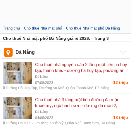
›
›
Trang chủ
Cho thuê Nhà mặt phố
Cho thuê Nhà mặt phố Đà Nẵng
Cho thuê Nhà mặt phố Đà Nẵng giá rẻ 2026. - Trang 3
Đà Nẵng
Cho thuê nhà nguyên căn 2 tầng mặt tiền hà huy
tập, thanh khê. - đường hà huy tập, phường an
khê, quận thanh khê, đà nẵng
Đà Nẵng
12 triệu
07/08/2023
Đường Hà Huy Tập, Phường An Khê, Quận Thanh Khê, Đà Nẵng
Cho thuê nhà 3 tầng mặt tiền đường đa mặn,
khuê mỹ, ngũ hành sơn - đường đa mặn 2,
phường khuê mỹ, quận ngũ hành sơn, đà nẵng
Đà Nẵng
18 triệu
04/08/2023
Đường Đa Mặn 2, Phường Khuê Mỹ, Quận Ngũ Hành Sơn, Đà Nẵng