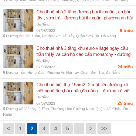
Cho thuê nhà 2 tầng đường bùi thị xuân , an hải
tây , sơn trà - đường bùi thị xuân, phường an hải
tây, quận sơn trà, đà nẵng
Đà Nẵng
6 triệu
07/08/2023
Đường Bùi Thị Xuân, Phường An Hải Tây, Quận Sơn Trà, Đà Nẵng
Cho thuê nhà 3 tầng khu euro village ngay cầu
trần thị lý và căn hộ cao cấp monarchy - đường
trần hưng đạo, phường an hải tây, quận sơn trà,
Đà Nẵng
đà nẵng
24 triệu
07/08/2023
Đường Trần Hưng Đạo, Phường An Hải Tây, Quận Sơn Trà, Đà Nẵng
Cho thuê biệt thự 155m2- 2 mặt tiền,đường xô
viết nghệ tĩnh,hải châu,đà nẵng. - đường xô viết
nghệ tĩnh, phường hòa cường nam, quận hải
Đà Nẵng
châu, đà nẵng
25 triệu
07/08/2023
Đường Xô Viết Nghệ Tĩnh, Phường Hòa Cường Nam, Quận Hải Châu, Đà
Nẵng
<
1
2
3
4
5
..
>
>>