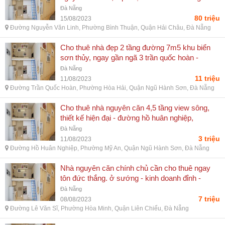
nguyễn văn linh, phường bình thuận, quận hải
Đà Nẵng
châu, đà nẵng
80 triệu
15/08/2023
Đường Nguyễn Văn Linh, Phường Bình Thuận, Quận Hải Châu, Đà Nẵng
Cho thuê nhà đẹp 2 tầng đường 7m5 khu biển
sơn thủy, ngay gần ngã 3 trần quốc hoàn -
đường trần quốc hoàn, phường hòa hải, quận
Đà Nẵng
ngũ hành sơn, đà nẵng
11 triệu
11/08/2023
Đường Trần Quốc Hoàn, Phường Hòa Hải, Quận Ngũ Hành Sơn, Đà Nẵng
Cho thuê nhà nguyên căn 4,5 tầng view sông,
thiết kế hiện đại - đường hồ huân nghiệp,
phường mỹ an, quận ngũ hành sơn, đà nẵng
Đà Nẵng
3 triệu
11/08/2023
Đường Hồ Huân Nghiệp, Phường Mỹ An, Quận Ngũ Hành Sơn, Đà Nẵng
Nhà nguyên căn chính chủ cần cho thuê ngay
tôn đức thắng. ở sướng - kinh doanh đỉnh -
đường lê văn sĩ, phường hòa minh, quận liên
Đà Nẵng
chiểu, đà nẵng
7 triệu
08/08/2023
Đường Lê Văn Sĩ, Phường Hòa Minh, Quận Liên Chiểu, Đà Nẵng