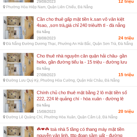
12 triệu
29/08/2023
Phường Hòa Hiệp Nam, Quận Liên Chiểu, Đà Nẵng
Cần cho thuê gấp mặt tiền k.san võ văn kiệt
4sao, ,sơn trà,giá chỉ 240 triêu/th tl - đà nẵng
đường dương thạc, phường an hải bắc, quận
Đà Nẵng
sơn trà, đà nẵng
24 triệu
28/08/2023
Đà Nẵng Đường Dương Thạc, Phường An Hải Bắc, Quận Sơn Trà, Đà Nẵng
Cho thuê nhà nguyên căn quận hải châu- gần
helio, gần đường tiểu la - 15 triệu - đường lưu
quý kỳ, phường hòa cường, quận hải châu, đà
Đà Nẵng
nẵng
15 triệu
27/08/2023
Đường Lưu Quý Kỳ, Phường Hòa Cường, Quận Hải Châu, Đà Nẵng
Chính chủ cho thuê mặt bằng 2 lô mặt tiền số
222, 224 lê quảng chí - hòa xuân - đường lê
quảng chí, phường hòa xuân, quận cẩm lệ, đà
Đà Nẵng
nẵng
20 triệu
15/08/2023
Đường Lê Quảng Chí, Phường Hòa Xuân, Quận Cẩm Lệ, Đà Nẵng
☘️❤☘️ toà nhà 5 tầng có thang máy mặt tiền
nguyễn văn linh, tttp đoạn sầm uất - đường