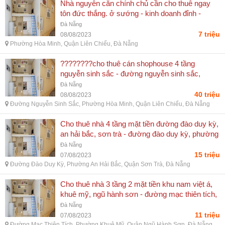
Nhà nguyên căn chính chủ cần cho thuê ngay
tôn đức thắng. ở sướng - kinh doanh đỉnh -
phường hòa minh, quận liên chiểu, đà nẵng
Đà Nẵng
7 triệu
08/08/2023
Phường Hòa Minh, Quận Liên Chiểu, Đà Nẵng
????????cho thuê cán shophouse 4 tầng
nguyễn sinh sắc - đường nguyễn sinh sắc,
phường hòa minh, quận liên chiểu, đà nẵng
Đà Nẵng
40 triệu
08/08/2023
Đường Nguyễn Sinh Sắc, Phường Hòa Minh, Quận Liên Chiểu, Đà Nẵng
Cho thuê nhà 4 tầng mặt tiền đường đào duy kỳ,
an hải bắc, sơn trà - đường đào duy kỳ, phường
an hải bắc, quận sơn trà, đà nẵng
Đà Nẵng
15 triệu
07/08/2023
Đường Đào Duy Kỳ, Phường An Hải Bắc, Quận Sơn Trà, Đà Nẵng
Cho thuê nhà 3 tầng 2 mặt tiền khu nam việt á,
khuê mỹ, ngũ hành sơn - đường mạc thiên tích,
phường khuê mỹ, quận ngũ hành sơn, đà nẵng
Đà Nẵng
11 triệu
07/08/2023
Đường Mạc Thiên Tích, Phường Khuê Mỹ, Quận Ngũ Hành Sơn, Đà Nẵng