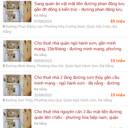
Sang quán ăn vặt mặt tiền đường phan đăng lưu
gần đh đông á kiến trúc - đường phan đăng lưu,
phường hòa cường nam, quận hải châu, đà
Đà Nẵng
nẵng
65 triệu
07/09/2023
Đường Phan Đăng Lưu, Phường Hòa Cường Nam, Quận Hải Châu, Đà
Nẵng
Cho thuê nhà quận ngũ hành sơn, gần minh
mạng, 15tr/tháng - đường minh mạng, phường
hòa hải, quận ngũ hành sơn, đà nẵng
Đà Nẵng
15 triệu
06/09/2023
Đường Minh Mạng, Phường Hòa Hải, Quận Ngũ Hành Sơn, Đà Nẵng
Cho thuê nhà 2 tầng đường sơn thủy gần cầu
minh mạng - ngũ hành sơn - đà nẵng - đường
sơn thủy, phường hòa quý, quận ngũ hành sơn,
Đà Nẵng
đà nẵng
15 triệu
31/08/2023
Đường Sơn Thủy, Phường Hòa Quý, Quận Ngũ Hành Sơn, Đà Nẵng
Cho thuê nhà nguyên căn 3 lầu mặt tiền đường
quận liên chiểu - phường hòa hiệp nam, quận
liên chiểu, đà nẵng
Đà Nẵng