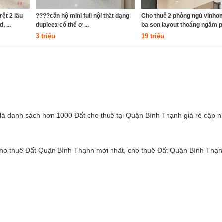
rệt 2 lầu
????căn hộ mini full nội thất dạng
Cho thuê 2 phòng ngủ vinho
 ...
dupleex có thể ơ ...
ba son layout thoáng ngắm ph
3 triệu
19 triệu
à danh sách hơn 1000 Đất cho thuê tại Quận Bình Thạnh giá rẻ cập n
ho thuê Đất Quận Bình Thạnh mới nhất, cho thuê Đất Quận Bình Thạ