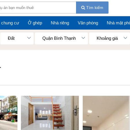
Tìm kiếm
 chung cư
Ở ghép
Nhà riêng
Văn phòng
Nhà mặt ph
Đất
Quận Bình Thạnh
Khoảng giá
.