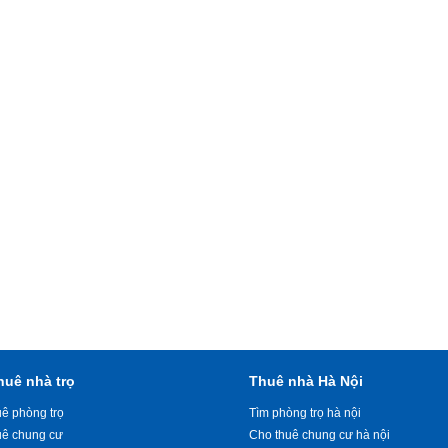
huê nhà trọ
Thuê nhà Hà Nội
ê phòng trọ
Tìm phòng trọ hà nội
uê chung cư
Cho thuê chung cư hà nội