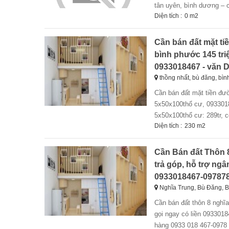
tân uyên, bình dương – c
Diện tích :
0 m2
Cần bán đất mặt ti
bình phước 145 tri
0933018467 - văn
thồng nhất, bù đăng, bì
cần bán đất mặt tiền đường thống nhất xã thống nhất, bù đăng, bình phước 145 triệu, ngân hàng hỗ trợ 50%
5x50x100thổ cư, 093301846
5x50x100thổ cư: 289tr, có
Diện tích :
230 m2
Cần Bán đất Thôn 8
trả góp, hỗ trợ ng
0933018467-09787
Nghĩa Trung, Bù Đăng, B
cần bán đất thôn 8 nghĩa trung, bù đăng, bình phước 175 triệu, trả góp, hỗ trợ ngân hàng 5x50x100thổ cư.
gọi ngay có liền 0933018
hàng 0933 018 467-0978 78