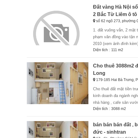
Đất vàng Hà Nội sổ
2 Bắc Từ Liêm ô tô 
số 62 ngõ 273, phường 
1. đất vuông vắn, 2 mặt tiền (một mặt 8.5m, một mặt 13m), hướng đông nam, ô tô tải 5 tấn đi từ đường
phạm văn đồng vào tận n
2010 (xem ảnh đính kèm).
Diện tích :
111 m2
Cho thuê 3088m2 đấ
Long
179-185 Hai Bà Trưng, 
cho thuê đất mặt tiền trung tâm quận 3 siêu đẹp siêu hiếm - cho thuê lô đất mặt tiền xe chạy vi vu phù hợp
kinh doanh đa ngành nghề
nhà hàng , cafe sân vườn 
Diện tích :
3088 m2
bán bán bán đất , b
đức - sinhtran