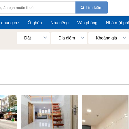
Tìm kiếm
 chung cư
Ở ghép
Nhà riêng
Văn phòng
Nhà mặt ph
Đất
Địa điểm
Khoảng giá