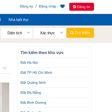
/
Đăng ký
Đăng nhập
Đăng tin
ố
Nhà biệt thự
Tìm kiếm
Diện tích
Xác thực
Tìm kiếm theo khu vực
Đất Hà Nội
Đất TP Hồ Chí Minh
Đất Quảng Ninh
Đất Đà Nẵng
Đất Bình Dương