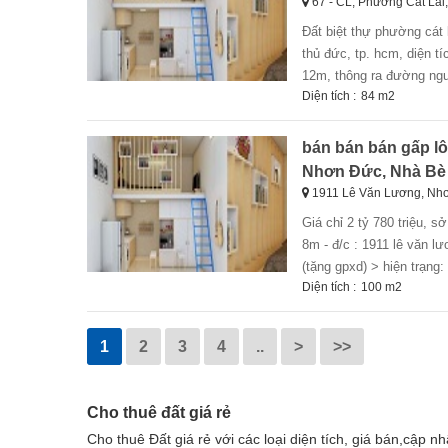
67 - CL, Phường Cát Lái
đất biệt thự phường cát lái, tp. thủ đức;giá: 60 triệu/m² > đất biệt thự đường số 67 - cl, phường cát lái, tp.
thủ đức, tp. hcm, diện 
12m, thông ra đường nguy
Diện tích :
84 m2
bán bán bán gấp lô
Nhơn Đức, Nhà Bè 
1911 Lê Văn Lương, Nh
giá chỉ 2 tỷ 780 triệu, sở hữu lô đất 95m² full thổ cư - ngay chợ nhơn đức. nhà bè > bán gấp lô đất đường
8m - đ/c : 1911 lê văn l
(tặng gpxd) > hiện trạng:
Diện tích :
100 m2
1
2
3
4
..
>
>>
Cho thuê đất giá rẻ
Cho thuê Đất giá rẻ với các loại diện tích, giá bán,cập n