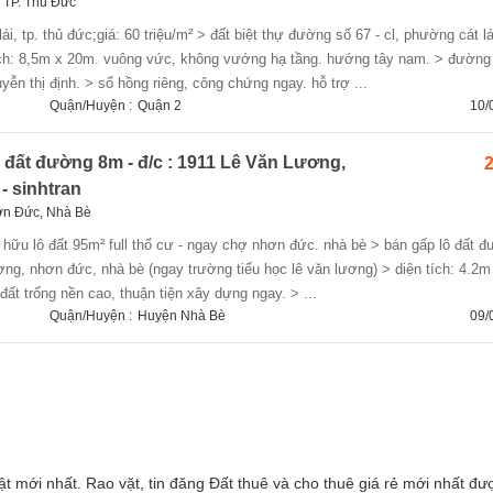
, TP. Thủ Đức
tích: 8,5m x 20m. vuông vức, không vướng hạ tầng. hướng tây nam. > đườn
ễn thị định. > sổ hồng riêng, công chứng ngay. hỗ trợ ...
Quận/Huyện :
Quận 2
10/
 đất đường 8m - đ/c : 1911 Lê Văn Lương,
2
- sinhtran
ơn Đức, Nhà Bè
ương, nhơn đức, nhà bè (ngay trường tiểu học lê văn lương) > diện tích: 4.2
 đất trống nền cao, thuận tiện xây dựng ngay. > ...
Quận/Huyện :
Huyện Nhà Bè
09/
hật mới nhất. Rao vặt, tin đăng Đất thuê và cho thuê giá rẻ mới nhất đ