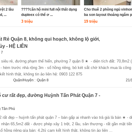
rệt 2 lầu
????căn hộ mini full nội thất dạng
Cho thuê 2 phòng ngủ vinho
 ...
dupleex có thể ơ ...
ba son layout thoáng ngắm ph
3 triệu
19 triệu
 Rẻ Quận 8, không qui hoạch, không lộ giới,
ủy - HỆ LIÊN
 7
 - hèm trước nhà rộng 3m - sổ hồng riêng, bỏ két sắt chờ khách mua là côn
kết hình thật, không tin ảo​ liên hệ: 0903 122 875
Quận/Huyện :
Quận 8
21/
 cư rất đẹp, đường Huỳnh Tấn Phát Quận 7 -
g Tân Phú
 nhận 65,5m2 đất - được phép xây 1 trệt, 2 lầu, sân thượng - rất gần mặt tiề
 hồng riêng gía bán: 4,2tỷ​ cam kết hình thật, không tin ảo​ liên ...