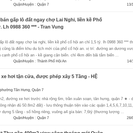
Quận/Huyện :
Quận 7
13/
bán gấp lô đất ngay chợ Lai Nghi, liền kề Phố
ỷ. Lh 0988 360 *** - Tran Vung
ị cũng là điểm khu du lịch mới của phố cổ hội an. vị trí: đường an dương v
 cạnh phố cổ hội an - kề giang cận biển. chỉ 4km đến bãi tắm biển ...
Quận/Huyện :
Thành Phố Hội An
14/
xe hơi tận cửa, được phép xây 5 Tầng - HỆ
 phường Tân Hưng, Quận 7
công nhận đủ 50.8m2 đất) - lưu thông thuận tiện vào các quận 1,4,5,6,7,10,11,
ựng 5 tầng - sổ hồng riêng, vuông a4 gía bán: 7,6tỷ (thương lượng ...
Quận/Huyện :
Quận 7
28/