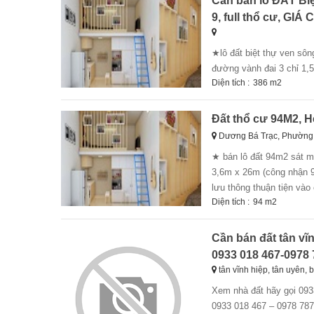
Cần bán lô ĐẤT Bi
9, full thổ cư, GIÁ
★lô đất biệt thự ven sông 386m2 (thổ cư 100%), phường trường thạnh, quận 9, cách sông 50 m, cách
đường vành đai 3 chỉ 1,5
Diện tích :
386 m2
Đất thổ cư 94M2, H
Dương Bá Trạc, Phường
★ bán lô đất 94m2 sát mặt tiền đường dương bá trạc, phường 1 quận 8, liền kề quận 1 ★ - diện tích đất:
3,6m x 26m (công nhận 9
lưu thông thuận tiện vào
Diện tích :
94 m2
Cần bán đất tân vĩn
0933 018 467-0978
tân vĩnh hiệp, tân uyên,
xem nhà đất hãy gọi 0933 018 467 – 0978 787 009 24/24h gọi ngay để được tư vấn/thăm quan miễn phí
0933 018 467 – 0978 787 