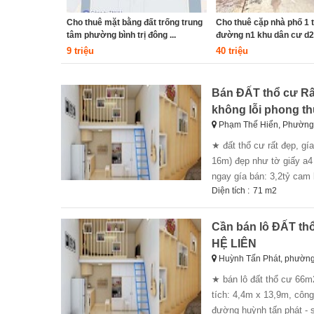
Cho thuê mặt bằng đất trống trung
Cho thuê cặp nhà phố 1 t
tâm phường bình trị đông ...
đường n1 khu dân cư d2d,
9 triệu
40 triệu
Bán ĐẤT thổ cư Rất
không lỗi phong th
Phạm Thế Hiển, Phường
★ đất thổ cư rất đẹp, gía siêu rẻ, đường phạm thế hiển, phường 7 quận 8 ★ ​ - diện tích đất: 70,8m2 (4,5m x
16m) đẹp như tờ giấy a4
ngay gía bán: 3,2tỷ​ cam 
Diện tích :
71 m2
Cần bán lô ĐẤT thổ
HỆ LIÊN
Huỳnh Tấn Phát, phườn
★ bán lô đất thổ cư 66m2 rất đẹp – huỳnh tấn phát quận 7 – bán gấp ai nhanh vào trả giá là bán ★​ - diện
tích: 4,4m x 13,9m, công
đường huỳnh tấn phát - sổ