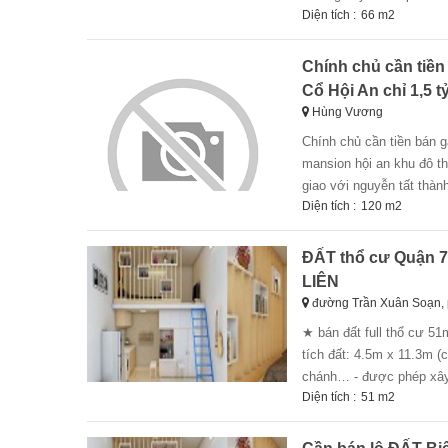
Diện tích :
66 m2
Chính chủ cần tiền 
Cổ Hội An chỉ 1,5 t
Hùng Vương
chính chủ cần tiền bán gấp lô đất ngay chợ lai nghi, liền kề phố cổ hội an chỉ 1,5 tỷ. lh 0988 360 *** the
mansion hội an khu đô th
giao với nguyễn tất thành
Diện tích :
120 m2
ĐẤT thổ cư Quận 7 
LIÊN
đường Trần Xuân Soạn,
★ bán đất full thổ cư 51m2, đường xe hơi trước nhà rộng 6m, trần xuân soạn, tân hưng, quận 7 ★ - diện
tích đất: 4.5m x 11.3m (
chánh… - được phép xây d
Diện tích :
51 m2