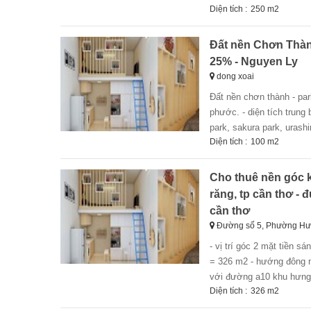
Diện tích :
250 m2
Đất nền Chơn Thành
25% - Nguyen Ly
dong xoai
đất nền chơn thành - park house - chiết khấu khủng lên đến 25% - vị trí: ngay trung tâm chơn thành - bình
phước. - diện tích trung 
park, sakura park, urash
Diện tích :
100 m2
Cho thuê nền góc 
răng, tp cần thơ -
cần thơ
Đường số 5, Phường Hư
- vị trí góc 2 mặt tiền sáng đẹp đã làm nền cao gáo, thuận tiện kinh doanh quán ăn, cafe - diện tích: 16 x 20
= 326 m2 - hướng đông n
với đường a10 khu hưng ph
Diện tích :
326 m2