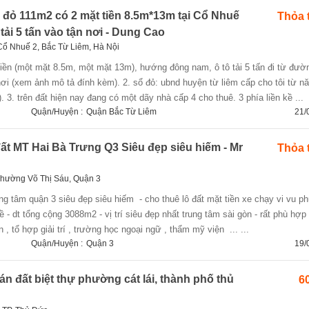
 đỏ 111m2 có 2 mặt tiền 8.5m*13m tại Cổ Nhuế
Thỏa 
tải 5 tấn vào tận nơi - Dung Cao
Cổ Nhuế 2, Bắc Từ Liêm, Hà Nội
ơi (xem ảnh mô tả đính kèm). 2. sổ đỏ: ubnd huyện từ liêm cấp cho tôi từ n
 3. trên đất hiện nay đang có một dãy nhà cấp 4 cho thuê. 3 phía liền kề ...
Quận/Huyện :
Quận Bắc Từ Liêm
21/
t MT Hai Bà Trưng Q3 Siêu đẹp siêu hiếm - Mr
Thỏa 
Phường Võ Thị Sáu, Quận 3
 - dt tổng cộng 3088m2 - vị trí siêu đẹp nhất trung tâm sài gòn - rất phù hợp
, tổ hợp giải trí , trường học ngoại ngữ , thẩm mỹ viện ... ...
Quận/Huyện :
Quận 3
19/
án đất biệt thự phường cát lái, thành phố thủ
60