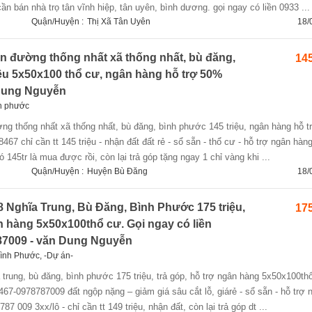
ần bán nhà trọ tân vĩnh hiệp, tân uyên, bình dương. gọi ngay có liền 0933 ...
Quận/Huyện :
Thị Xã Tân Uyên
18/
ền đường thống nhất xã thống nhất, bù đăng,
145
ệu 5x50x100 thổ cư, ngân hàng hỗ trợ 50%
 Dung Nguyễn
nh phước
7 chỉ cần tt 145 triệu - nhận đất đất rẻ - sổ sẵn - thổ cư - hỗ trợ ngân hàn
 145tr là mua được rồi, còn lại trả góp tặng ngay 1 chỉ vàng khi ...
Quận/Huyện :
Huyện Bù Đăng
18/
 Nghĩa Trung, Bù Đăng, Bình Phước 175 triệu,
175
ân hàng 5x50x100thổ cư. Gọi ngay có liền
87009 - văn Dung Nguyễn
ình Phước, -Dự án-
467-0978787009 đất ngộp nặng – giảm giá sâu cắt lỗ, giárẻ - sổ sẵn - hỗ trợ 
7 009 3xx/lô - chỉ cần tt 149 triệu, nhận đất, còn lại trả góp dt ...