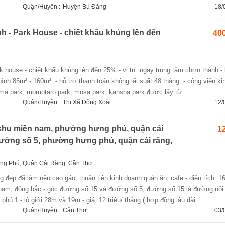
Quận/Huyện :
Huyện Bù Đăng
18/
 - Park House - chiết khấu khủng lên đến
400
bình 85m² - 160m². - hỗ trợ thanh toán không lãi suất 48 tháng. - công viên ki
ima park, momotaro park, mosa park, kansha park được lấy từ ...
Quận/Huyện :
Thị Xã Đồng Xoài
12/
khu miền nam, phường hưng phú, quận cái
12
 đường số 5, phường hưng phú, quận cái răng,
ng Phú, Quận Cái Răng, Cần Thơ
am, đông bắc - góc đường số 15 và đường số 5, đường số 15 là đường nối 
ú 1 - lộ giới 28m và 19m - giá: 12 triệu/ tháng ( hợp đồng lâu dài ...
Quận/Huyện :
Cần Thơ
03/