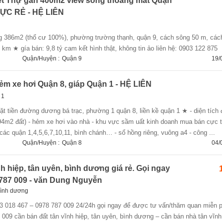
ệt Thự gần 400m2 view sông thoáng mát Quận
 CỰC RẺ - HỆ LIÊN
 km ★ gía bán: 9,8 tỷ cam kết hình thật, không tin ảo liên hệ: 0903 122 875
Quận/Huyện :
Quận 9
19/
ẻm xe hơi Quận 8, giáp Quận 1 - HỆ LIÊN
 1
4m2 đất) - hẻm xe hơi vào nhà - khu vực sầm uất kinh doanh mua bán cực t
 các quận 1,4,5,6,7,10,11, bình chánh… - sổ hồng riêng, vuông a4 - công ...
Quận/Huyện :
Quận 8
04/
h hiệp, tân uyên, bình dương giá rẻ. Gọi ngay
 787 009 - văn Dung Nguyễn
 bình dương
009 cần bán đất tân vĩnh hiệp, tân uyên, bình dương – cần bán nhà tân vĩnh