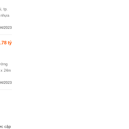
g nhựa
04/2023
.78 tỷ
m x 24m
04/2023
ược cập