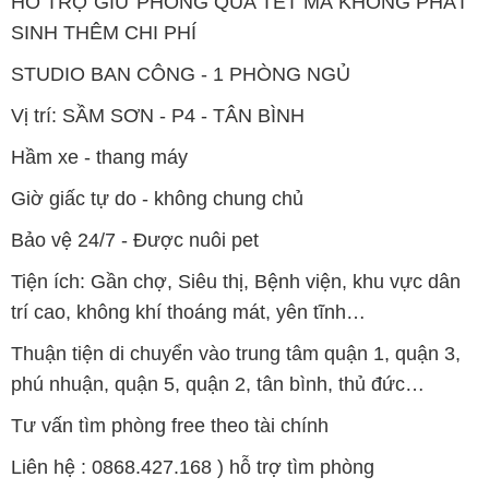
HỖ TRỢ GIỮ PHÒNG QUA TẾT MÀ KHÔNG PHÁT
SINH THÊM CHI PHÍ
STUDIO BAN CÔNG - 1 PHÒNG NGỦ
Vị trí: SẦM SƠN - P4 - TÂN BÌNH
Hầm xe - thang máy
Giờ giấc tự do - không chung chủ
Bảo vệ 24/7 - Được nuôi pet
Tiện ích: Gần chợ, Siêu thị, Bệnh viện, khu vực dân
trí cao, không khí thoáng mát, yên tĩnh…
Thuận tiện di chuyển vào trung tâm quận 1, quận 3,
phú nhuận, quận 5, quận 2, tân bình, thủ đức…
Tư vấn tìm phòng free theo tài chính
Liên hệ : 0868.427.168 ) hỗ trợ tìm phòng