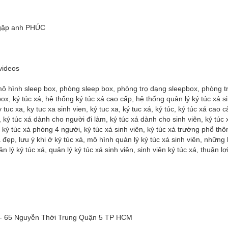
) gặp anh PHÚC
videos
 mô hình sleep box, phòng sleep box, phòng trọ dạng sleepbox, phòng t
ox, ký túc xá, hệ thống ký túc xá cao cấp, hệ thống quản lý ký túc xá s
 tuc xa, ky tuc xa sinh vien, ký tuc xa, ký tuc xá, ký túc, ký túc xá cao 
, ký túc xá dành cho người đi làm, ký túc xá dành cho sinh viên, ký túc 
, ký túc xá phòng 4 người, ký túc xá sinh viên, ký túc xá trường phổ thô
 đẹp, lưu ý khi ở ký túc xá, mô hình quản lý ký túc xá sinh viên, những 
 lý ký túc xá, quản lý ký túc xá sinh viên, sinh viên ký túc xá, thuận lợ
- 65 Nguyễn Thời Trung Quận 5 TP HCM