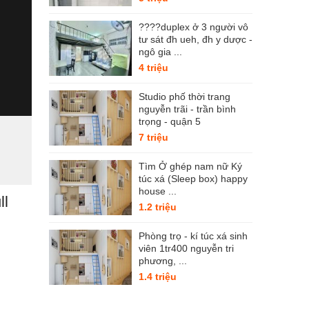
????duplex ở 3 người vô
tư sát đh ueh, đh y dược -
ngô gia ...
4 triệu
Studio phố thời trang
nguyễn trãi - trần bình
trọng - quận 5
7 triệu
Tìm Ở ghép nam nữ Ký
túc xá (Sleep box) happy
house ...
ll
1.2 triệu
Phòng trọ - kí túc xá sinh
viên 1tr400 nguyễn tri
phương, ...
1.4 triệu