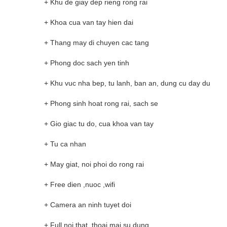
+ Khu de giay dep rieng rong rai
+ Khoa cua van tay hien dai
+ Thang may di chuyen cac tang
+ Phong doc sach yen tinh
+ Khu vuc nha bep, tu lanh, ban an, dung cu day du
+ Phong sinh hoat rong rai, sach se
+ Gio giac tu do, cua khoa van tay
+ Tu ca nhan
+ May giat, noi phoi do rong rai
+ Free dien ,nuoc ,wifi
+ Camera an ninh tuyet doi
+ Full noi that, thoai mai su dung