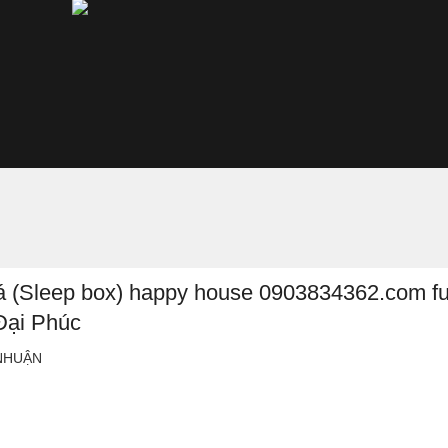
á (Sleep box) happy house 0903834362.com fu
 Đại Phúc
 NHUẬN