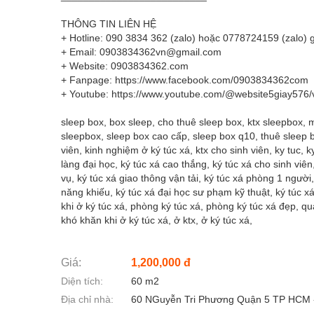
THÔNG TIN LIÊN HỆ
+ Hotline: 090 3834 362 (zalo) hoặc 0778724159 (zalo
+ Email: 0903834362vn@gmail.com
+ Website: 0903834362.com
+ Fanpage: https://www.facebook.com/0903834362com
+ Youtube: https://www.youtube.com/@website5giay576/
sleep box, box sleep, cho thuê sleep box, ktx sleepbox,
sleepbox, sleep box cao cấp, sleep box q10, thuê sleep b
viên, kinh nghiệm ở ký túc xá, ktx cho sinh viên, ky tuc, ky
làng đại học, ký túc xá cao thắng, ký túc xá cho sinh viên
vụ, ký túc xá giao thông vận tải, ký túc xá phòng 1 người
năng khiếu, ký túc xá đại học sư phạm kỹ thuật, ký túc xá
khi ở ký túc xá, phòng ký túc xá, phòng ký túc xá đẹp, quản
khó khăn khi ở ký túc xá, ở ktx, ở ký túc xá,
Giá:
1,200,000 đ
Diện tích:
60 m2
Địa chỉ nhà:
60 NGuyễn Tri Phương Quận 5 TP HCM 