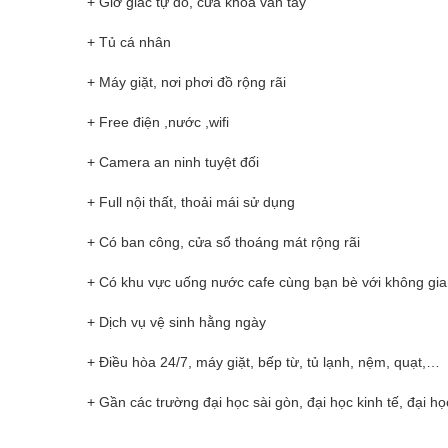
+ Giờ giấc tự do, cửa khoá vân tay
+ Tủ cá nhân
+ Máy giặt, nơi phơi đồ rộng rãi
+ Free điện ,nước ,wifi
+ Camera an ninh tuyệt đối
+ Full nội thất, thoải mái sử dụng
+ Có ban công, cửa sổ thoáng mát rộng rãi
+ Có khu vực uống nước cafe cùng bạn bè với không gian
+ Dịch vụ vệ sinh hằng ngày
+ Điều hòa 24/7, máy giặt, bếp từ, tủ lạnh, nệm, quạt,…
+ Gần các trường đại học sài gòn, đại học kinh tế, đại họ
__________________________