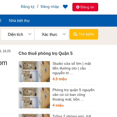
/
Đăng ký
Đăng nhập
Đăng tin
ố
Nhà biệt thự
Tìm kiếm
Diện tích
Xác thực
3, 16:25
Cho thuê phòng trọ Quận 5
com
Studio cửa sổ lớn | mặt
tiền đường oto | cầu
nguyễn tri ...
4.5 triệu
Phòng trọ quận 5 nguyển
văn cừ có ban công
thoáng mát, bồn ...
4 triệu
Trống 2 phòng ngủ, full