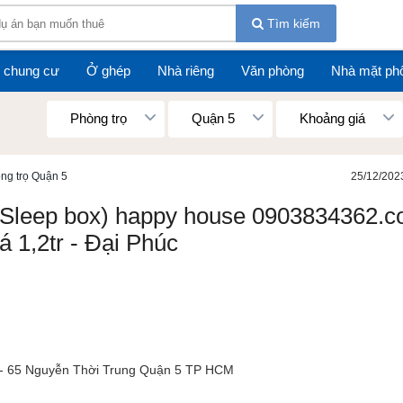
Tìm kiếm
 chung cư
Ở ghép
Nhà riêng
Văn phòng
Nhà mặt ph
Phòng trọ
Quận 5
Khoảng giá
ng trọ Quận 5
25/12/202
(Sleep box) happy house 0903834362.
iá 1,2tr - Đại Phúc
- 65 Nguyễn Thời Trung Quận 5 TP HCM