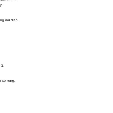
y.
ng dai dien.
 2.
m xe rong.