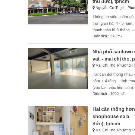
thủ đức), tphcm
Nguyễn Cơ Thạch, Phườ
thông tin siêu phẩm góc sarimi - diện tích 11.1 x 11.4 - gồm: 1 trệt, 2 lầu. - diện tích sử dụng: 370m2. -
thời gian hđ: 4 - 5 năm
thanh toán kì 3 tháng. --------
Diện tích :
370 m2
Nhà phố saritown s
vat. - mai chí thọ,
Mai Chí Thọ, Phường T
hai căn đôi thông nhau - cho thuê nhà phố sala quận 2. - diện tích: 11.2m x 20m (hơn 1000m²). - kết cấu: 1
hầm + 4 tầng. - tình trạ
(vào làm việc liền luôn). ----
Diện tích :
1000 m2
Hai căn thông hơn
shophouse sala. - 
đức), tphcm
Mai Chí Thọ, Phường T