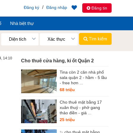
/
Đăng ký
Đăng nhập
Đăng tin
ố
Nhà biệt thự
Tìm kiếm
Diện tích
Xác thực
4, 14:10
Cho thuê cửa hàng, ki ốt Quận 2
Tina còn 2 căn nhà phố
sala quận 2 - hầm - 5 lầu
- free hơn ...
68 triệu
Cho thuê mặt bằng 17
xuân thuỷ - phở gang
thảo điền - giá ...
25 triệu
✨ cho thuê mặt bằng