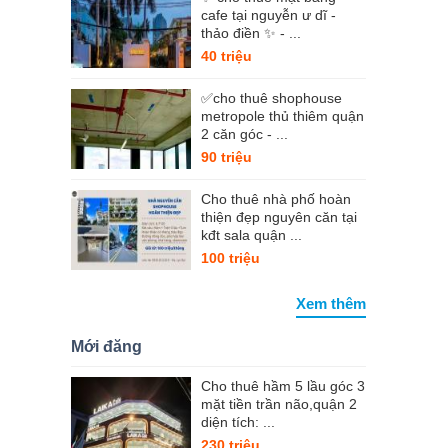
cafe tại nguyễn ư dĩ -
thảo điền ✨ - ...
40 triệu
✅cho thuê shophouse
metropole thủ thiêm quận
2 căn góc - ...
90 triệu
Cho thuê nhà phố hoàn
thiện đẹp nguyên căn tại
kđt sala quận ...
100 triệu
Xem thêm
Mới đăng
Cho thuê hầm 5 lầu góc 3
mặt tiền trần não,quận 2
diện tích: ...
230 triệu