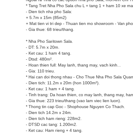
* Tang Tret Nha Pho Sala chu L + tang 1 + ham 10 xe ma
- Dien tich nha pho Sala:
+ 5.7m x 15m (85m2)
+ Mat tien vi tri dep - Thuan tien mo showroom - Van pho
- Gia thue: 68 trieu/thang.
* Nha Pho Saritown Sala.
- DT: 5.7m x 20m.
- Ket cau: 1 ham 4 tang.
- Dtsd: 480m².
- Hoan thien full: May lanh, thang may, vach kinh...
- Gia: 110 trieu.
* Hai can doi thong nhau - Cho Thue Nha Pho Sala Quan
- Dien tich: 11.2m x 20m (hon 1000m²).
- Ket cau: 1 ham + 4 tang.
- Tinh trang: Da hoan thien, co may lanh, thang may, ha
- Gia thue: 223 trieu/thang (vao lam viec lien luon).
* Thong tin cap Goc - Shophouse Nguyen Co Thach.
- Dien tich 14.2m x 24m.
- Dien tich ham rieng: 228m2.
- DTSD cac tang: 1.200m2.
- Ket cau: Ham rieng + 4 tang.