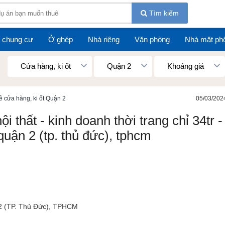
Tìm kiếm
 chung cư
Ở ghép
Nhà riêng
Văn phòng
Nhà mặt ph
Cửa hàng, ki ốt
Quận 2
Khoảng giá
ê cửa hàng, ki ốt Quận 2
05/03/202
 thất - kinh doanh thời trang chỉ 34tr -
quận 2 (tp. thủ đức), tphcm
2 (TP. Thủ Đức), TPHCM