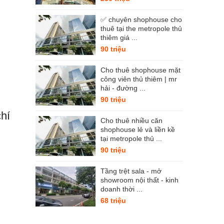
✅ chuyên shophouse cho
thuê tại the metropole thủ
thiêm giá ...
90 triệu
Cho thuê shophouse mặt
công viên thủ thiêm | mr
hải - đường ...
90 triệu
chí
Cho thuê nhiều căn
shophouse lẻ và liền kề
tại metropole thủ ...
90 triệu
Tầng trệt sala - mở
showroom nội thất - kinh
doanh thời ...
68 triệu