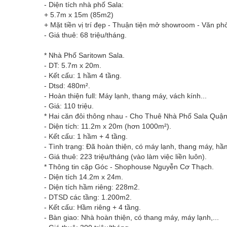
- Diện tích nhà phố Sala:
+ 5.7m x 15m (85m2)
+ Mặt tiền vị trí đẹp - Thuận tiện mở showroom - Văn phò
- Giá thuê: 68 triệu/tháng.
* Nhà Phố Saritown Sala.
- DT: 5.7m x 20m.
- Kết cấu: 1 hầm 4 tầng.
- Dtsd: 480m².
- Hoàn thiện full: Máy lạnh, thang máy, vách kính...
- Giá: 110 triệu.
* Hai căn đôi thông nhau - Cho Thuê Nhà Phố Sala Quận
- Diện tích: 11.2m x 20m (hơn 1000m²).
- Kết cấu: 1 hầm + 4 tầng.
- Tình trạng: Đã hoàn thiện, có máy lạnh, thang máy, hầ
- Giá thuê: 223 triệu/tháng (vào làm việc liền luôn).
* Thông tin cặp Góc - Shophouse Nguyễn Cơ Thạch.
- Diện tích 14.2m x 24m.
- Diện tích hầm riêng: 228m2.
- DTSD các tầng: 1.200m2.
- Kết cấu: Hầm riêng + 4 tầng.
- Bàn giao: Nhà hoàn thiện, có thang máy, máy lạnh,...