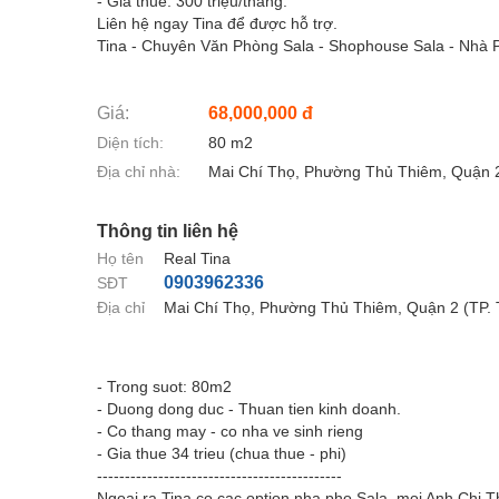
- Giá thuê: 300 triệu/tháng.
Liên hệ ngay Tina để được hỗ trợ.
Tina - Chuyên Văn Phòng Sala - Shophouse Sala - Nhà 
Giá:
68,000,000 đ
Diện tích:
80 m2
Địa chỉ nhà:
Mai Chí Thọ, Phường Thủ Thiêm, Quận 
Thông tin liên hệ
Họ tên
Real Tina
0903962336
SĐT
Địa chỉ
Mai Chí Thọ, Phường Thủ Thiêm, Quận 2 (TP
- Trong suot: 80m2
- Duong dong duc - Thuan tien kinh doanh.
- Co thang may - co nha ve sinh rieng
- Gia thue 34 trieu (chua thue - phi)
--------------------------------------------
Ngoai ra Tina co cac option nha pho Sala, moi Anh Chi 