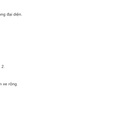
ng đại diện.
 2.
m xe rộng.