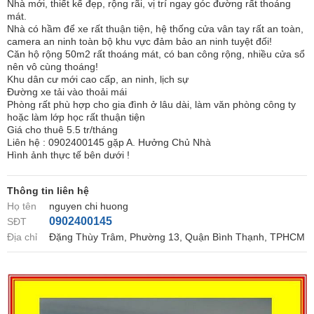
Nhà mới, thiết kế đẹp, rộng rãi, vị trí ngay góc đường rất thoáng
mát.
Nhà có hầm để xe rất thuận tiện, hệ thống cửa vân tay rất an toàn,
camera an ninh toàn bộ khu vực đảm bảo an ninh tuyệt đối!
Căn hộ rộng 50m2 rất thoáng mát, có ban công rộng, nhiều cửa sổ
nên vô cùng thoáng!
Khu dân cư mới cao cấp, an ninh, lịch sự
Đường xe tải vào thoải mái
Phòng rất phù hợp cho gia đình ở lâu dài, làm văn phòng công ty
hoặc làm lớp học rất thuận tiện
Giá cho thuê 5.5 tr/tháng
Liên hệ : 0902400145 gặp A. Hưởng Chủ Nhà
Hình ảnh thực tế bên dưới !
Thông tin liên hệ
Họ tên
nguyen chi huong
0902400145
SĐT
Địa chỉ
Đặng Thùy Trâm, Phường 13, Quận Bình Thạnh, TPHCM