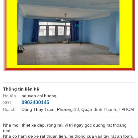
Thông tin liên hệ
Họ tên
nguyen chi huong
0902400145
SĐT
Địa chỉ
Đặng Thùy Trâm, Phường 13, Quận Bình Thạnh, TPHCM
Nha moi, thiet ke dep, rong rai, vi tri ngay goc duong rat thoang
mat.
Nha co ham de xe rat thuan tien, he thong cua van tay rat an toan,