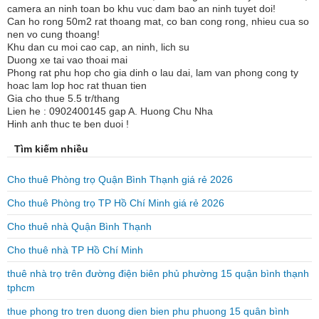
camera an ninh toan bo khu vuc dam bao an ninh tuyet doi!
Can ho rong 50m2 rat thoang mat, co ban cong rong, nhieu cua so
nen vo cung thoang!
Khu dan cu moi cao cap, an ninh, lich su
Duong xe tai vao thoai mai
Phong rat phu hop cho gia dinh o lau dai, lam van phong cong ty
hoac lam lop hoc rat thuan tien
Gia cho thue 5.5 tr/thang
Lien he : 0902400145 gap A. Huong Chu Nha
Hinh anh thuc te ben duoi !
Tìm kiếm nhiều
Cho thuê Phòng trọ Quận Bình Thạnh giá rẻ 2026
Cho thuê Phòng trọ TP Hồ Chí Minh giá rẻ 2026
Cho thuê nhà Quận Bình Thạnh
Cho thuê nhà TP Hồ Chí Minh
thuê nhà trọ trên đường điện biên phủ phường 15 quận bình thạnh
tphcm
thue phong tro tren duong dien bien phu phuong 15 quân bình