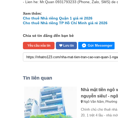
- Lien he: Mr.Quan 0931793233 (Phone, Zalo, SMS) de d
Xem thêm:
Cho thuê Nhà riêng Quận 1 giá rẻ 2026
Cho thuê Nhà riêng TP Hồ Chí Minh giá rẻ 2026
Chia sẻ tin đăng đến bạn bè
Gửi Messenger
Yêu cầu xóa tin
Lưu tin
Tin liên quan
Nhà mặt tiền ngô 
nguyễn siêu! - ng
Ngô Văn Năm, Phường 
chính chủ cho thuê nhà mặt tiền ngô văn năm, quận 1, ngang 5 mét, 4 lầu, ngay nguyễn siêu! - ngang 5 dài
20, 1 trệt 4 lầu - nhà 