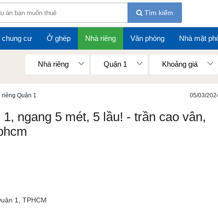
Tìm kiếm
 chung cư
Ở ghép
Nhà riêng
Văn phòng
Nhà mặt ph
Nhà riêng
Quận 1
Khoảng giá
 riêng Quận 1
05/03/202
1, ngang 5 mét, 5 lầu! - trần cao vân,
tphcm
Quận 1, TPHCM