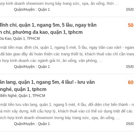
hợp kinh doanh showroom trưng bày trang sức, spa, ăn uống, thời ...
Quận/Huyện :
Quận 1
05/0
ĩnh chi, quận 1, ngang 5m, 5 lầu, ngay trần
50
nh chi, phường đa kao, quận 1, tphcm
 Đa Kao, Quận 1, TPHCM
à đã bàn giao đầy đủ hoàn thiện các trang thiết bị, khách thuê vào chỉ cần trang
 hợp kinh doanh các ngành giải trí, ăn uống, văn phòng, ...
Quận/Huyện :
Quận 1
05/0
ăn lang, quận 1, ngang 5m, 4 lầu! - lưu văn
60
nghé, quận 1, tphcm
 Bến Nghé, Quận 1, TPHCM
 nhà mới xây dựng, kết cấu hợp lý, khách thuê vào có thể sử dụng triệt để các
hích hợp kinh doanh showroom trưng bày trang sức, spa, ăn uống, ...
Quận/Huyện :
Quận 1
05/0