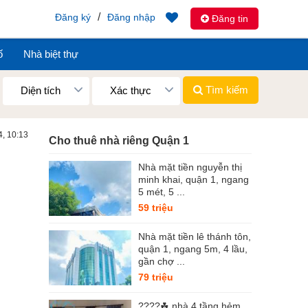
/
Đăng ký
Đăng nhập
Đăng tin
ố
Nhà biệt thự
Tìm kiếm
Diện tích
Xác thực
4, 10:13
Cho thuê nhà riêng Quận 1
Nhà mặt tiền nguyễn thị
minh khai, quận 1, ngang
5 mét, 5 ...
59 triệu
Nhà mặt tiền lê thánh tôn,
quận 1, ngang 5m, 4 lầu,
gần chợ ...
79 triệu
????☘ nhà 4 tầng hẻm