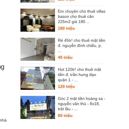
Em chuyên cho thuê villas
bason cho thuê căn
225m2 giá 180 ...
180 triệu
Rẻ 45tr! cho thuê mặt tiền
đ. nguyễn đình chiểu, p.
...
45 triệu
ng
Hot 120tr! cho thuê mặt
tiền đ. trần hưng đạo
quận 1 - ...
120 triệu
Góc 2 mặt tiền hoàng sa -
nguyễn văn thủ - 8x18,
trệt lầu - ...
60 triệu
 nhà