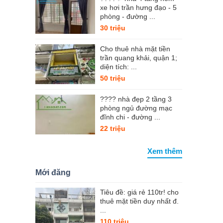
xe hơi trần hưng đạo - 5
phòng - đường ...
30 triệu
Cho thuê nhà mặt tiền
trần quang khải, quận 1;
diện tích: ...
50 triệu
???? nhà đẹp 2 tầng 3
phòng ngủ đường mạc
đĩnh chi - đường ...
22 triệu
Xem thêm
Mới đăng
Tiêu đề: giá rẻ 110tr! cho
thuê mặt tiền duy nhất đ.
...
110 triệu