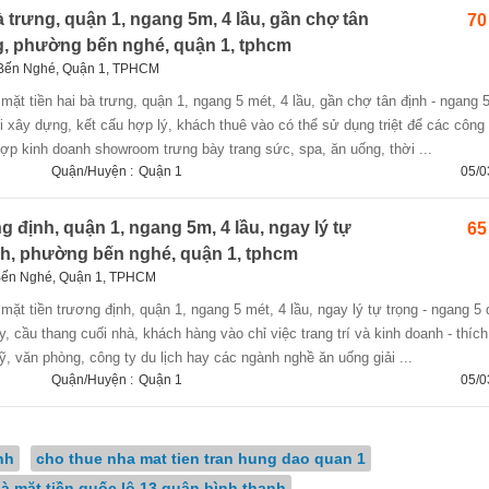
à trưng, quận 1, ngang 5m, 4 lầu, gần chợ tân
70
ưng, phường bến nghé, quận 1, tphcm
 Bến Nghé, Quận 1, TPHCM
mới xây dựng, kết cấu hợp lý, khách thuê vào có thể sử dụng triệt để các công
hợp kinh doanh showroom trưng bày trang sức, spa, ăn uống, thời ...
Quận/Huyện :
Quận 1
05/0
g định, quận 1, ngang 5m, 4 lầu, ngay lý tự
65
ịnh, phường bến nghé, quận 1, tphcm
Bến Nghé, Quận 1, TPHCM
ây, cầu thang cuối nhà, khách hàng vào chỉ việc trang trí và kinh doanh - thíc
, văn phòng, công ty du lịch hay các ngành nghề ăn uống giải ...
Quận/Huyện :
Quận 1
05/0
nh
cho thue nha mat tien tran hung dao quan 1
à mặt tiền quốc lộ 13 quận bình thạnh