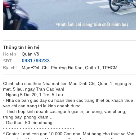
Thông tin liên hệ
Họ tên
Quân Võ
0931793233
SĐT
Địa chỉ
Mạc Đĩnh Chi, Phường Đa Kao, Quận 1, TPHCM
Chinh chu cho thue Nha mat tien Mac Dinh Chi, Quan 1, ngang 5
met, 5 lau, ngay Tran Cao Van!
- Ngang 5 Dai 20, 1 Tret 5 Lau
- Nha da ban giao day du hoan thien cac trang thiet bi, khach thue
vao chi can trang tri la kinh doanh duoc.
- Thich hop kinh doanh cac nganh giai tri, an uong, van phong,
trung bay, phong kham …
- Gia thue: 50 trieu/thang
- - - - - - - - - - - - - - - - - - - - - - - - - -
* Center Land con gan 10.000 Can nha, Mat bang cho thue va Van