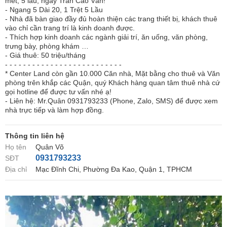
mét, 5 lầu, ngay Trần Cao Vân!
- Ngang 5 Dài 20, 1 Trệt 5 Lầu
- Nhà đã bàn giao đầy đủ hoàn thiện các trang thiết bị, khách thuê
vào chỉ cần trang trí là kinh doanh được.
- Thích hợp kinh doanh các ngành giải trí, ăn uống, văn phòng,
trưng bày, phòng khám …
- Giá thuê: 50 triệu/tháng
- - - - - - - - - - - - - - - - - - - - - - - - - -
* Center Land còn gần 10.000 Căn nhà, Mặt bằng cho thuê và Văn
phòng trên khắp các Quận, quý Khách hàng quan tâm thuê nhà cứ
gọi hotline để được tư vấn nhé ạ!
- Liên hệ: Mr.Quân 0931793233 (Phone, Zalo, SMS) để được xem
nhà trực tiếp và làm hợp đồng.
Thông tin liên hệ
Họ tên
Quân Võ
0931793233
SĐT
Địa chỉ
Mạc Đĩnh Chi, Phường Đa Kao, Quận 1, TPHCM