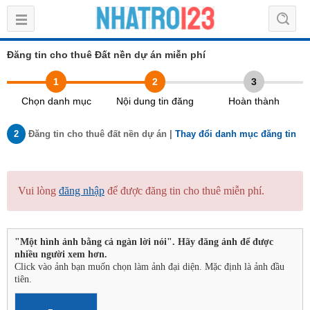
Đăng tin cho thuê Đất nền dự án miễn phí
1
2
3
Chọn danh mục
Nội dung tin đăng
Hoàn thành
2
Đăng tin cho thuê đất nền dự án |
Thay đổi danh mục đăng tin
Vui lòng
đăng nhập
để được đăng tin cho thuê miễn phí.
"Một hình ảnh bằng cả ngàn lời nói". Hãy đăng ảnh để được
nhiều người xem hơn.
Click vào ảnh bạn muốn chọn làm ảnh đại diện. Mặc định là ảnh đầu
tiên.