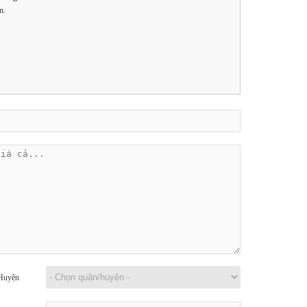
n.
Huyện