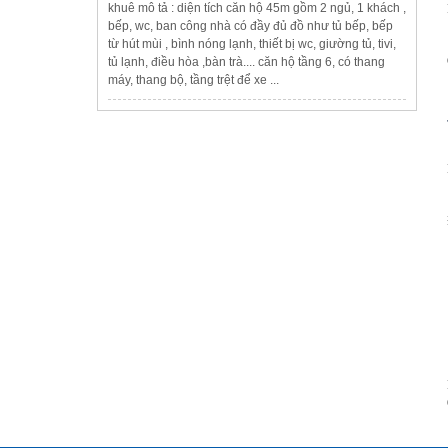
khuê mô tả : diện tích căn hộ 45m gồm 2 ngủ, 1 khách ,
bếp, wc, ban công nhà có đầy đủ đồ như tủ bếp, bếp
từ hút mùi , bình nóng lạnh, thiết bị wc, giường tủ, tivi,
tủ lạnh, điều hòa ,bàn trà.... căn hộ tầng 6, có thang
máy, thang bộ, tầng trệt để xe ...