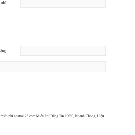
ỉ nhà
động
 ốt miễn phí.nhatro123.com Miễn Phí Đăng Tin 100%, Nhanh Chóng, Hiệu