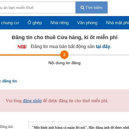
Tìm kiếm
 chung cư
Ở ghép
Nhà riêng
Văn phòng
Nhà mặt ph
Đăng tin cho thuê Cửa hàng, ki ốt miễn phí
Đăng tin mua bán bất động sản
tại đây
.
2
Nội dung tin đăng
 đăng tin
Vui lòng
đăng nhập
để được đăng tin cho thuê miễn phí.
Đăng ảnh
"Một hình ảnh bằng cả ngàn lời nói". Hãy đăng ảnh để được nhi