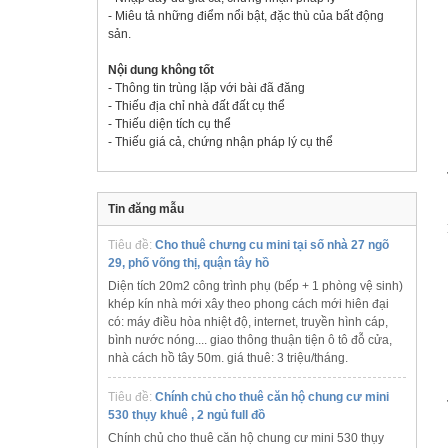
- Miêu tả những điểm nổi bật, đặc thù của bất động
sản.
Nội dung không tốt
- Thông tin trùng lặp với bài đã đăng
- Thiếu địa chỉ nhà đất đất cụ thể
- Thiếu diện tích cụ thể
- Thiếu giá cả, chứng nhận pháp lý cụ thể
Tin đăng mẫu
Tiêu đề:
Cho thuê chưng cu mini tại số nhà 27 ngõ
29, phố võng thị, quận tây hồ
Diện tích 20m2 công trình phụ (bếp + 1 phòng vệ sinh)
khép kín nhà mới xây theo phong cách mới hiên đại
có: máy điều hòa nhiệt độ, internet, truyền hình cáp,
bình nước nóng.... giao thông thuận tiện ô tô đỗ cửa,
nhà cách hồ tây 50m. giá thuê: 3 triệu/tháng.
Tiêu đề:
Chính chủ cho thuê căn hộ chung cư mini
530 thụy khuê , 2 ngủ full đồ
Chính chủ cho thuê căn hộ chung cư mini 530 thụy