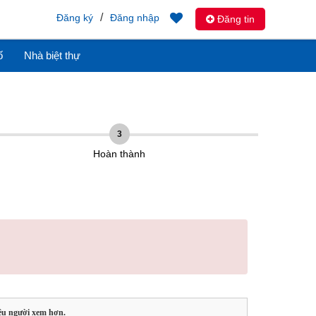
/
Đăng ký
Đăng nhập
Đăng tin
ố
Nhà biệt thự
3
Hoàn thành
ều người xem hơn.