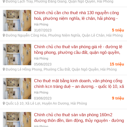
Đường Lạch Tray, Phường Đằng Giang, Quận Ngô Quyền, Hải Phòng
Chính chủ cần cho thuê nhà 130 nguyễn công
hoà, phường niệm nghĩa, lê chân, hải phòng -
đường nguyễn công hòa, phường niệm nghĩa,
Hải Phòng
quận lê chân, hải phòng
5 triệu
31/07/2023
Đường Nguyễn Công Hòa, Phường Niệm Nghĩa, Quận Lê Chân, Hải Phòng
Chính chủ cho thuê văn phòng giá rẻ - đường lê
hồng phong, phường cầu đất, quận ngô quyền,
hải phòng
Hải Phòng
15 triệu
05/06/2023
Đường Lê Hồng Phong, Phường Cầu Đất, Quận Ngô Quyền, Hải Phòng
Cho thuê mặt bằng kinh doanh, văn phòng cổng
chính kcn tràng duệ – an dương. - quốc lộ 10, xã
lê lợi, huyện an dương, hải phòng
Hải Phòng
9 triệu
03/06/2023
Quốc Lộ 10, Xã Lê Lợi, Huyện An Dương, Hải Phòng
Chính chủ cho thuê sàn văn phòng 160m2
đường thôn đền, lâm động, thủy nguyên - đường
án tràn, xã lâm động, huyện thủy nguyên, hải
Hải Phòng