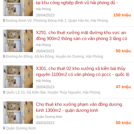
tại khu công nghiệp đình vũ hải phòng đủ -
đường đình vũ, phường đông hải 2, quận hải an,
Hải Phòng
hải phòng
150 triệu
26/04/2023
Đường Đình Vũ, Phường Đông Hải 2, Quận Hải An, Hải Phòng
X291. cho thuê xưởng mặt đường khu vực an
đồng 900m2 thông sàn có văn phòng 3 tầng có
pccc điện 3 - đường an đồng, xã an đồng, huyện
Hải Phòng
an dương, hải phòng
50 triệu
26/04/2023
Đường An Đồng, Xã An Đồng, Huyện An Dương, Hải Phòng
X301. cho thuê 02 kho xưởng xã kiền bái thủy
nguyên 1100m2 có văn phòng có pccc - quốc lộ
10, xã kiền bái, huyện thủy nguyên, hải phòng
Hải Phòng
47 triệu
26/04/2023
Quốc Lộ 10, Xã Kiền Bái, Huyện Thủy Nguyên, Hải Phòng
Cho thuê kho xưởng phạm văn đồng dương
kinh 1300m2 - quận dương kinh
Quận Dương Kinh
50 triệu
09/03/2023
Quận Dương Kinh