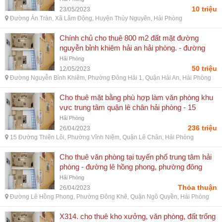
phòng
10 triệu
23/05/2023
Đường Án Tràn, Xã Lâm Động, Huyện Thủy Nguyên, Hải Phòng
Chính chủ cho thuê 800 m2 đất mặt đường
nguyễn bỉnh khiêm hải an hải phòng. - đường
nguyễn bỉnh khiêm, phường đông hải 1, quận hải
Hải Phòng
an, hải phòng
50 triệu
12/05/2023
Đường Nguyễn Bỉnh Khiêm, Phường Đông Hải 1, Quận Hải An, Hải Phòng
Cho thuê mặt bằng phù hợp làm văn phòng khu
vực trung tâm quận lê chân hải phòng - 15
đường thiên lôi, phường vĩnh niệm, quận lê
Hải Phòng
chân, hải phòng
236 triệu
26/04/2023
15 Đường Thiên Lôi, Phường Vĩnh Niệm, Quận Lê Chân, Hải Phòng
Cho thuê văn phòng tại tuyến phố trung tâm hải
phòng - đường lê hồng phong, phường đông
khê, quận ngô quyền, hải phòng
Hải Phòng
Thỏa thuận
26/04/2023
Đường Lê Hồng Phong, Phường Đông Khê, Quận Ngô Quyền, Hải Phòng
X314. cho thuê kho xưởng, văn phòng, đất trống