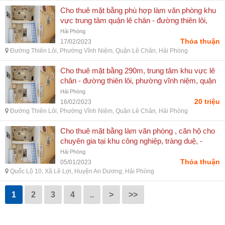
Cho thuê mặt bằng phù hợp làm văn phòng khu
vực trung tâm quận lê chân - đường thiên lôi,
phường vĩnh niệm, quận lê chân, hải phòng
Hải Phòng
Thỏa thuận
17/02/2023
Đường Thiên Lôi, Phường Vĩnh Niệm, Quận Lê Chân, Hải Phòng
Cho thuê mặt bằng 290m, trung tâm khu vực lê
chân - đường thiên lôi, phường vĩnh niệm, quận
lê chân, hải phòng
Hải Phòng
20 triệu
16/02/2023
Đường Thiên Lôi, Phường Vĩnh Niệm, Quận Lê Chân, Hải Phòng
Cho thuê mặt bằng làm văn phòng , căn hộ cho
chuyên gia tại khu công nghiệp, tràng duệ, -
quốc lộ 10, xã lê lợi, huyện an dương, hải phòng
Hải Phòng
Thỏa thuận
05/01/2023
Quốc Lộ 10, Xã Lê Lợi, Huyện An Dương, Hải Phòng
1
2
3
4
..
>
>>