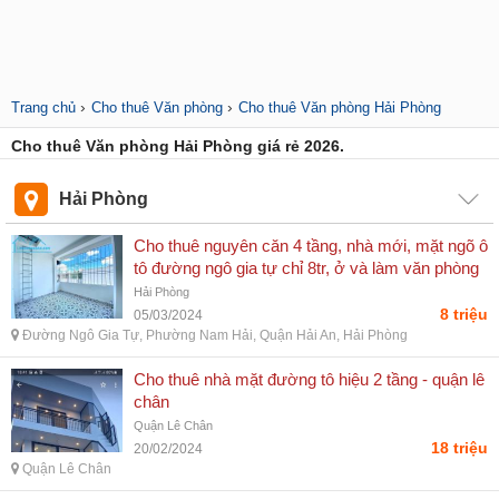
›
›
Trang chủ
Cho thuê Văn phòng
Cho thuê Văn phòng Hải Phòng
Cho thuê Văn phòng Hải Phòng giá rẻ 2026.
Hải Phòng
Cho thuê nguyên căn 4 tầng, nhà mới, mặt ngõ ô
tô đường ngô gia tự chỉ 8tr, ở và làm văn phòng
- đường ngô gia tự, phường nam hải, quận hải
Hải Phòng
an, hải phòng
8 triệu
05/03/2024
Đường Ngô Gia Tự, Phường Nam Hải, Quận Hải An, Hải Phòng
Cho thuê nhà mặt đường tô hiệu 2 tầng - quận lê
chân
Quận Lê Chân
18 triệu
20/02/2024
Quận Lê Chân