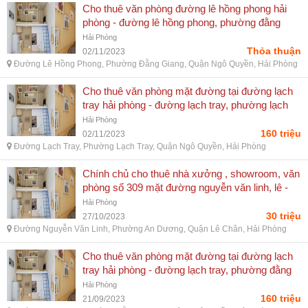
Cho thuê văn phòng đường lê hồng phong hải
phòng - đường lê hồng phong, phường đằng
giang, quận ngô quyền, hải phòng
Hải Phòng
Thỏa thuận
02/11/2023
Đường Lê Hồng Phong, Phường Đằng Giang, Quận Ngô Quyền, Hải Phòng
Cho thuê văn phòng mặt đường tại đường lạch
tray hải phòng - đường lạch tray, phường lạch
tray, quận ngô quyền, hải phòng
Hải Phòng
160 triệu
02/11/2023
Đường Lạch Tray, Phường Lạch Tray, Quận Ngô Quyền, Hải Phòng
Chính chủ cho thuê nhà xưởng , showroom, văn
phòng số 309 mặt đường nguyễn văn linh, lê -
đường nguyễn văn linh, phường an dương, quận
Hải Phòng
lê chân, hải phòng
30 triệu
27/10/2023
Đường Nguyễn Văn Linh, Phường An Dương, Quận Lê Chân, Hải Phòng
Cho thuê văn phòng mặt đường tại đường lạch
tray hải phòng - đường lạch tray, phường đằng
giang, quận ngô quyền, hải phòng
Hải Phòng
160 triệu
21/09/2023