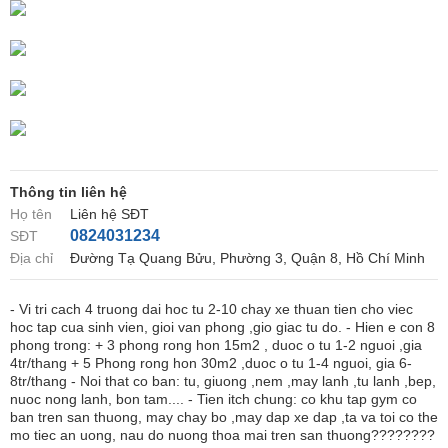
Thông tin liên hệ
Họ tên
Liên hệ SĐT
0824031234
SĐT
Địa chỉ
Đường Tạ Quang Bửu, Phường 3, Quận 8, Hồ Chí Minh
- Vi tri cach 4 truong dai hoc tu 2-10 chay xe thuan tien cho viec
hoc tap cua sinh vien, gioi van phong ,gio giac tu do. - Hien e con 8
phong trong: + 3 phong rong hon 15m2 , duoc o tu 1-2 nguoi ,gia
4tr/thang + 5 Phong rong hon 30m2 ,duoc o tu 1-4 nguoi, gia 6-
8tr/thang - Noi that co ban: tu, giuong ,nem ,may lanh ,tu lanh ,bep,
nuoc nong lanh, bon tam.... - Tien itch chung: co khu tap gym co
ban tren san thuong, may chay bo ,may dap xe dap ,ta va toi co the
mo tiec an uong, nau do nuong thoa mai tren san thuong????????