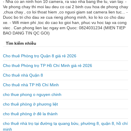
- Nha co an ninh hon 10 camera, ra vao nha bang the tu, van tay. -
Ve phong chay thi moi lau deu co cai 2 binh cuu hoa de phong chay
,chua chay , co loi thoat hiem ,co nguoi giam sat camera lien tuc... -
Duoc bo tri cho dau xe cua rieng phong minh, ko lo ko co cho dau
xe. - Wifi mien phi ,toc do cao ko gioi han, phuc vu hoc tap va cong
viec . Can phong lien lac ngay em Quoc: 0824031234 (MIEN TIEP
BAO DANG TIN QC GOI)
Tìm kiếm nhiều
Cho thuê Phòng trọ Quận 8 giá rẻ 2026
Cho thuê Phòng trọ TP Hồ Chí Minh giá rẻ 2026
Cho thuê nhà Quận 8
Cho thuê nhà TP Hồ Chí Minh
cho thue phong o nguyen chinh
cho thuê phòng ở phương liệt
cho thuê phòng ở đê la thành
cho thuê nhà trọ tại đường tạ quang bửu, phường 8, quận 8, hồ chí
minh