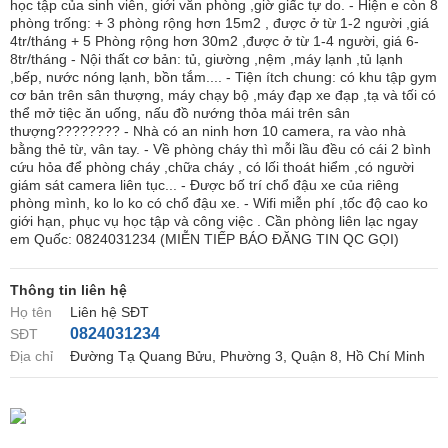
học tập của sinh viên, giới văn phòng ,giờ giấc tự do. - Hiện e còn 8
phòng trống: + 3 phòng rộng hơn 15m2 , được ở từ 1-2 người ,giá
4tr/tháng + 5 Phòng rộng hơn 30m2 ,được ở từ 1-4 người, giá 6-
8tr/tháng - Nội thất cơ bản: tủ, giường ,nệm ,máy lạnh ,tủ lạnh
,bếp, nước nóng lạnh, bồn tắm.... - Tiện ítch chung: có khu tập gym
cơ bản trên sân thượng, máy chạy bộ ,máy đạp xe đạp ,tạ và tối có
thể mở tiệc ăn uống, nấu đồ nướng thỏa mái trên sân
thượng???????? - Nhà có an ninh hơn 10 camera, ra vào nhà
bằng thẻ từ, vân tay. - Về phòng cháy thì mỗi lầu đều có cái 2 bình
cứu hỏa để phòng cháy ,chữa cháy , có lối thoát hiểm ,có người
giám sát camera liên tục... - Được bố trí chổ đậu xe của riêng
phòng mình, ko lo ko có chổ đậu xe. - Wifi miễn phí ,tốc độ cao ko
giới hạn, phục vụ học tập và công việc . Cần phòng liên lạc ngay
em Quốc: 0824031234 (MIỄN TIẾP BÁO ĐĂNG TIN QC GỌI)
Thông tin liên hệ
Họ tên
Liên hệ SĐT
0824031234
SĐT
Địa chỉ
Đường Tạ Quang Bửu, Phường 3, Quận 8, Hồ Chí Minh