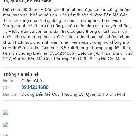
15, quận 8, hồ chí minh
Diện tích: 30-35m2 + Cần cho thuê phòng đẹp,có ban công thoáng
mát, sạch sẽ. Không nấu ăn. + Vị trí mặt tiền đướng Bến Mễ Cốc.
Tiện ích xung quanh đầy đủ: gần chợ , trường học, bệnh viện.
Xung quanh có tổ hợp ăn uống, quán cafe, tiện ích nhu yếu phẩm,
… + Khu dân cư yên tĩnh, dân trí cao, giao thông đi lại thuận tiện
nhiều khu vực trung tâm . + Giờ giấc tự do, thoải mái, không chung
chủ. Thích hợp cho sinh viên, nhân viên văn phòng, vợ chồng mới
cưới thuê ở lâu dài. Giá thuê: 3,5tr-4tr/tháng ( tương ứng diện tích,
tiện ích phòng) Liên hệ: 0914234686 ( Zalo/call)-C Trâm Địa chỉ: số
2C7, Đường Bến Mễ Cốc, Phường 15, Quận 8, Tp Hồ Chí Minh
Thông tin liên hệ
Họ tên
Chính Chủ
0914234686
SĐT
Địa chỉ
Đường Bến Mễ Cốc, Phường 15, Quận 8, Hồ Chí Minh