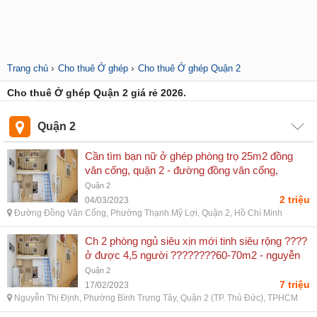
›
›
Trang chủ
Cho thuê Ở ghép
Cho thuê Ở ghép Quận 2
Cho thuê Ở ghép Quận 2 giá rẻ 2026.
Quận 2
Cần tìm bạn nữ ở ghép phòng trọ 25m2 đồng
văn cống, quận 2 - đường đồng văn cống,
phường thạnh mỹ lợi, quận 2, hồ chí minh
Quận 2
2 triệu
04/03/2023
Đường Đồng Văn Cống, Phường Thạnh Mỹ Lợi, Quận 2, Hồ Chí Minh
Ch 2 phòng ngủ siêu xịn mới tinh siêu rộng ????
ở được 4,5 người ????????60-70m2 - nguyễn
thị định, phường bình trưng tây, quận 2 (tp. thủ
Quận 2
đức), tphcm
7 triệu
17/02/2023
Nguyễn Thị Định, Phường Bình Trưng Tây, Quận 2 (TP. Thủ Đức), TPHCM