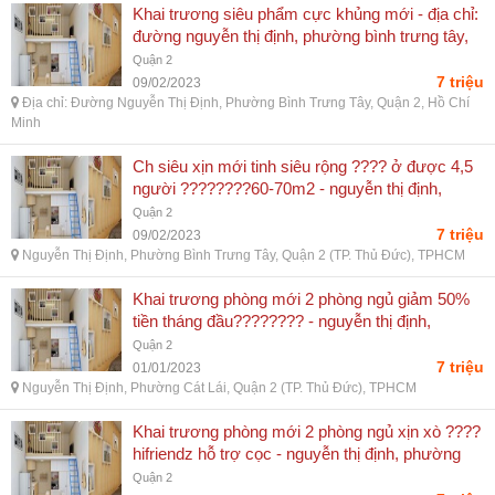
Khai trương siêu phẩm cực khủng mới - địa chỉ:
đường nguyễn thị định, phường bình trưng tây,
quận 2, hồ chí minh
Quận 2
7 triệu
09/02/2023
Địa chỉ: Đường Nguyễn Thị Định, Phường Bình Trưng Tây, Quận 2, Hồ Chí
Minh
Ch siêu xịn mới tinh siêu rộng ???? ở được 4,5
người ????????60-70m2 - nguyễn thị định,
phường bình trưng tây, quận 2 (tp. thủ đức),
Quận 2
tphcm
7 triệu
09/02/2023
Nguyễn Thị Định, Phường Bình Trưng Tây, Quận 2 (TP. Thủ Đức), TPHCM
Khai trương phòng mới 2 phòng ngủ giảm 50%
tiền tháng đầu???????? - nguyễn thị định,
phường cát lái, quận 2 (tp. thủ đức), tphcm
Quận 2
7 triệu
01/01/2023
Nguyễn Thị Định, Phường Cát Lái, Quận 2 (TP. Thủ Đức), TPHCM
Khai trương phòng mới 2 phòng ngủ xịn xò ????
hifriendz hỗ trợ cọc - nguyễn thị định, phường
cát lái, quận 2 (tp. thủ đức), tphcm
Quận 2