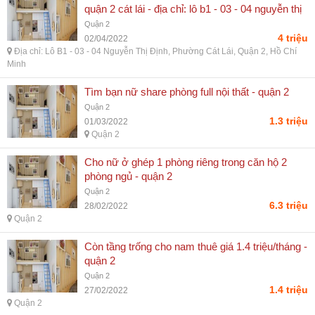
quận 2 cát lái - địa chỉ: lô b1 - 03 - 04 nguyễn thị
định, phường cát lái, quận 2, hồ chí minh
Quận 2
4 triệu
02/04/2022
Địa chỉ: Lô B1 - 03 - 04 Nguyễn Thị Định, Phường Cát Lái, Quận 2, Hồ Chí
Minh
Tìm bạn nữ share phòng full nội thất - quận 2
Quận 2
1.3 triệu
01/03/2022
Quận 2
Cho nữ ở ghép 1 phòng riêng trong căn hộ 2
phòng ngủ - quận 2
Quận 2
6.3 triệu
28/02/2022
Quận 2
Còn tầng trống cho nam thuê giá 1.4 triệu/tháng -
quận 2
Quận 2
1.4 triệu
27/02/2022
Quận 2