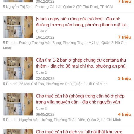
7 triệu
30/12/2022
Nguyễn Thị Định, Phường Cát Lái, Quận 2 (TP. Thủ Đức), TPHCM
[studio ngay siêu rộng cửa sổ lớn] - địa chỉ:
đường trương văn bang, phường thạnh mỹ lợi,
quận 2, hồ chí minh
Quận 2
7 triệu
16/11/2022
Địa chỉ: Đường Trương Văn Bang, Phường Thạnh Mỹ Lợi, Quận 2, Hồ Chí
Minh
Cần tìm 1-2 bạn ở ghép chung cư centana thủ
thiêm - địa chỉ: 36 mai chí thọ, phường an phú,
quận 2, hồ chí minh
Quận 2
3 triệu
22/10/2022
Địa chỉ: 36 Mai Chí Thọ, Phường An Phú, Quận 2, Hồ Chí Minh
Cho thuê căn hộ (phòng) trong căn hộ ở ghép
trong villa nguyên căn - địa chỉ: nguyễn văn
hưởng, phường thảo điền, quận 2, hồ chí minh
Quận 2
4 triệu
06/05/2022
Địa chỉ: Nguyễn Văn Hưởng, Phường Thảo Điền, Quận 2, Hồ Chí Minh
Cho thuê căn hộ dịch vụ full nội thất khu vực