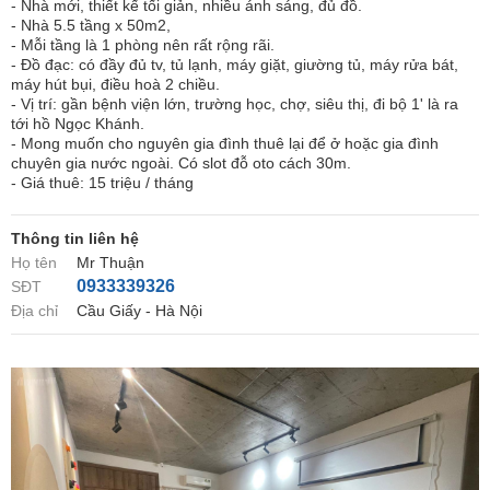
- Nhà mới, thiết kế tối giản, nhiều ánh sáng, đủ đồ.
- Nhà 5.5 tầng x 50m2,
- Mỗi tầng là 1 phòng nên rất rộng rãi.
- Đồ đạc: có đầy đủ tv, tủ lạnh, máy giặt, giường tủ, máy rửa bát,
máy hút bụi, điều hoà 2 chiều.
- Vị trí: gần bệnh viện lớn, trường học, chợ, siêu thị, đi bộ 1' là ra
tới hồ Ngọc Khánh.
- Mong muốn cho nguyên gia đình thuê lại để ở hoặc gia đình
chuyên gia nước ngoài. Có slot đỗ oto cách 30m.
- Giá thuê: 15 triệu / tháng
Thông tin liên hệ
Họ tên
Mr Thuận
0933339326
SĐT
Địa chỉ
Cầu Giấy - Hà Nội