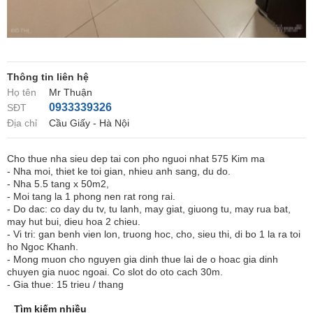
Thông tin liên hệ
Họ tên
Mr Thuận
0933339326
SĐT
Địa chỉ
Cầu Giấy - Hà Nội
Cho thue nha sieu dep tai con pho nguoi nhat 575 Kim ma
- Nha moi, thiet ke toi gian, nhieu anh sang, du do.
- Nha 5.5 tang x 50m2,
- Moi tang la 1 phong nen rat rong rai.
- Do dac: co day du tv, tu lanh, may giat, giuong tu, may rua bat,
may hut bui, dieu hoa 2 chieu.
- Vi tri: gan benh vien lon, truong hoc, cho, sieu thi, di bo 1 la ra toi
ho Ngoc Khanh.
- Mong muon cho nguyen gia dinh thue lai de o hoac gia dinh
chuyen gia nuoc ngoai. Co slot do oto cach 30m.
- Gia thue: 15 trieu / thang
Tìm kiếm nhiều