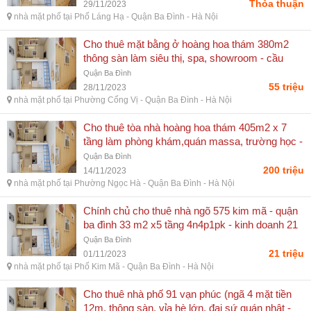
Thỏa thuận
29/11/2023
nhà mặt phố tại Phố Láng Hạ - Quận Ba Đình - Hà Nội
Cho thuê mặt bằng ở hoàng hoa thám 380m2
thông sàn làm siêu thị, spa, showroom - cầu
giấy - hà nội
Quận Ba Đình
55 triệu
28/11/2023
nhà mặt phố tại Phường Cống Vị - Quận Ba Đình - Hà Nội
Cho thuê tòa nhà hoàng hoa thám 405m2 x 7
tầng làm phòng khám,quán massa, trường học -
cầu giấy - hà nội
Quận Ba Đình
200 triệu
14/11/2023
nhà mặt phố tại Phường Ngọc Hà - Quận Ba Đình - Hà Nội
Chính chủ cho thuê nhà ngõ 575 kim mã - quận
ba đình 33 m2 x5 tầng 4n4p1pk - kinh doanh 21
tr/tháng - đống đa - hà nội
Quận Ba Đình
21 triệu
01/11/2023
nhà mặt phố tại Phố Kim Mã - Quận Ba Đình - Hà Nội
Cho thuê nhà phố 91 vạn phúc (ngã 4 mặt tiền
12m, thông sàn, vỉa hè lớn, đại sứ quán nhật -