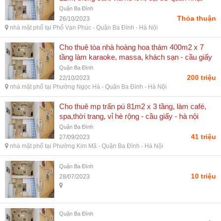
115 kim mã, ba đình, hồi n
Quận Ba Đình
Thỏa thuận
26/10/2023
nhà mặt phố tại Phố Vạn Phúc - Quận Ba Đình - Hà Nội
Cho thuê tòa nhà hoàng hoa thám 400m2 x 7
tầng làm karaoke, massa, khách sạn - cầu giấy
- hà nội
Quận Ba Đình
200 triệu
22/10/2023
nhà mặt phố tại Phường Ngọc Hà - Quận Ba Đình - Hà Nội
Cho thuê mp trấn pú 81m2 x 3 tầng, làm café,
spa,thời trang, vỉ hè rộng - cầu giấy - hà nội
Quận Ba Đình
41 triệu
27/09/2023
nhà mặt phố tại Phường Kim Mã - Quận Ba Đình - Hà Nội
Quận Ba Đình
10 triệu
28/07/2023
Quận Ba Đình