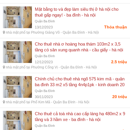
Mặt bằng to và đẹp làm siêu thị ở hà nội cho
thuê gấp ngay! - ba đình - hà nội
Quận Ba Đình
Thỏa thuận
13/12/2023
nhà mặt phố tại Phường Giảng Võ - Quận Ba Đình - Hà Nội
Cho thuê nhà ơ hoàng hoa thám 103m2 x 3,5
tầng có sân xung quanh nhà - cầu giấy - hà nội
Quận Ba Đình
2.5 triệu
12/12/2023
nhà mặt phố tại Phường Cống Vị - Quận Ba Đình - Hà Nội
Chính chủ cho thuê nhà ngõ 575 kim mã - quận
ba đình 33 m2 x5 tầng 4n4p1pk - kinh doanh 20
tr/tháng - đống đa - hà nội
Quận Ba Đình
20 triệu
30/11/2023
nhà mặt phố tại Phố Kim Mã - Quận Ba Đình - Hà Nội
Cho thuê cả toà nhà cao cấp láng hạ 480m2 x 9
tầng và 3 hầm xe - ba đình - hà nội
Quận Ba Đình