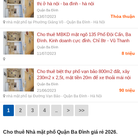
thị ở hà nội - ba đình - hà nội
Quận Ba Đình
Thỏa thuận
13/07/2023
nhà mặt phố tại Phường Giảng Võ - Quận Ba Đình - Hà Nội
Cho thuê MBKD mặt ngõ 135 Phố Đội Cấn, Ba
Đình. Kinh doanh cực đỉnh. Chỉ 8tr - Vũ Thanh
Sơn
Quận Ba Đình
8 triệu
11/07/2023
Cho thuê biệt thự phố vạn bảo 800m2 đất, xây
230m2 x 2,5t, mặt tiền 20m để xe thoải mái nội
khu(ảnh) - 167 cầu giấy, cầu giấy, hà nội
Quận Ba Đình
90 triệu
21/06/2023
nhà mặt phố tại Đường Vạn Bảo - Quận Ba Đình - Hà Nội
1
2
3
4
..
>
>>
Cho thuê Nhà mặt phố Quận Ba Đình giá rẻ 2026.