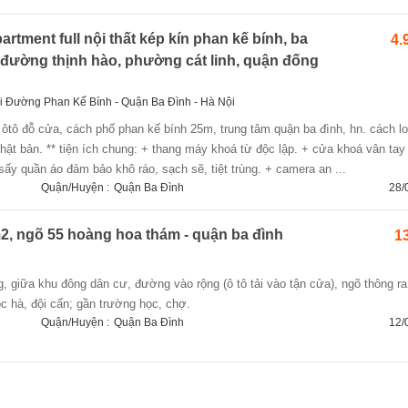
rtment full nội thất kép kín phan kế bính, ba
4.
 đường thịnh hào, phường cát linh, quận đống
ại Đường Phan Kế Bính - Quận Ba Đình - Hà Nội
ật bản. ** tiện ích chung: + thang máy khoá từ độc lập. + cửa khoá vân tay
sấy quần áo đảm bảo khô ráo, sạch sẽ, tiệt trùng. + camera an ...
Quận/Huyện :
Quận Ba Đình
28/
2, ngõ 55 hoàng hoa thám - quận ba đình
13
c hà, đội cấn; gần trường học, chợ.
Quận/Huyện :
Quận Ba Đình
12/