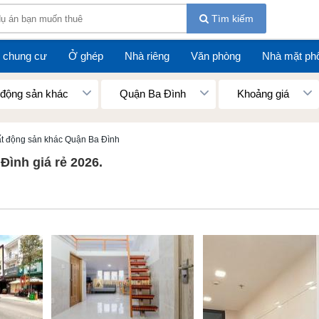
Tìm kiếm
 chung cư
Ở ghép
Nhà riêng
Văn phòng
Nhà mặt ph
 động sản khác
Quận Ba Đình
Khoảng giá
ất động sản khác Quận Ba Đình
Đình giá rẻ 2026.