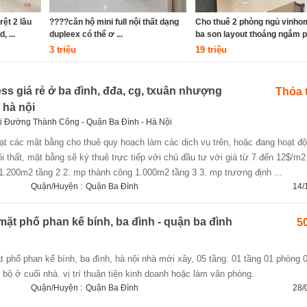
rệt 2 lầu
????căn hộ mini full nội thất dạng
Cho thuê 2 phòng ngủ vinho
 ...
dupleex có thể ơ ...
ba son layout thoáng ngắm ph
3 triệu
19 triệu
ess giá rẻ ở ba đình, đđa, cg, txuân nhượng
Thỏa 
hà nội
ại Đường Thành Công - Quận Ba Đình - Hà Nội
 thất, mặt bằng sẽ ký thuê trực tiếp với chủ đầu tư với giá từ 7 đến 12$/m2
1.200m2 tầng 2 2. mp thành công 1.000m2 tầng 3 3. mp trương định ...
Quận/Huyện :
Quận Ba Đình
14/
ặt phố phan kế bính, ba đình - quận ba đình
50
 bộ ở cuối nhà. vị trí thuận tiện kinh doanh hoặc làm văn phòng.
Quận/Huyện :
Quận Ba Đình
28/