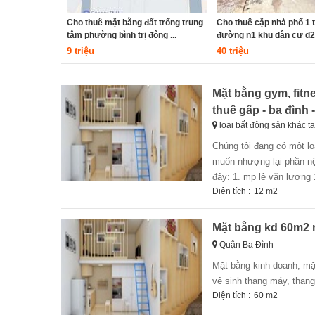
Cho thuê mặt bằng đất trống trung
Cho thuê cặp nhà phố 1 t
tâm phường bình trị đông ...
đường n1 khu dân cư d2d,
9 triệu
40 triệu
Mặt bằng gym, fitn
thuê gấp - ba đình - 
loại bất động sản khác t
chúng tôi đang có một loạt các mặt bằng cho thuê quy hoạch làm các dịch vụ trên, hoặc đang hoạt động và
muốn nhượng lại phần nội
đây: 1. mp lê văn lương 
Diện tích :
12 m2
Mặt bằng kd 60m2 m
Quận Ba Đình
mặt bằng kinh doanh, mặt phố phan kế bính, ba đình, hà nội nhà mới xây, 05 tầng. 01 tầng 01 phòng 01 khu
vệ sinh thang máy, thang
Diện tích :
60 m2