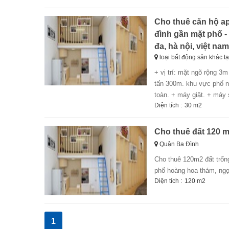
Cho thuê căn hộ apa
đình gần mặt phố -
đa, hà nội, việt nam
loại bất động sản khác t
+ vị trí: mặt ngõ rộng 3m ôtô đỗ cửa, cách phố phan kế bính 25m, trung tâm quận ba đình, hn. cách lotte đào
tấn 300m. khu vực phố nh
toàn. + máy giặt. + máy 
Diện tích :
30 m2
Cho thuê đất 120 m
Quận Ba Đình
cho thuê 120m2 đất trống, giữa khu đông dân cư, đường vào rộng (ô tô tải vào tận cửa), ngõ thông ra các
phố hoàng hoa thám, ngọ
Diện tích :
120 m2
1