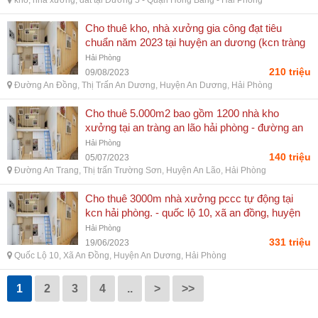
kho, nhà xưởng, đất tại Đường 5 - Quận Hồng Bàng - Hải Phòng
Cho thuê kho, nhà xưởng gia công đạt tiêu
chuẩn năm 2023 tại huyện an dương (kcn tràng
duệ - đường an đồng, thị trấn an dương, huyện
Hải Phòng
an dương, hải phòng
210 triệu
09/08/2023
Đường An Đồng, Thị Trấn An Dương, Huyện An Dương, Hải Phòng
Cho thuê 5.000m2 bao gồm 1200 nhà kho
xưởng tại an tràng an lão hải phòng - đường an
trang, thị trấn trường sơn, huyện an lão, hải
Hải Phòng
phòng
140 triệu
05/07/2023
Đường An Trang, Thị trấn Trường Sơn, Huyện An Lão, Hải Phòng
Cho thuê 3000m nhà xưởng pccc tự động tại
kcn hải phòng. - quốc lộ 10, xã an đồng, huyện
an dương, hải phòng
Hải Phòng
331 triệu
19/06/2023
Quốc Lộ 10, Xã An Đồng, Huyện An Dương, Hải Phòng
1
2
3
4
..
>
>>