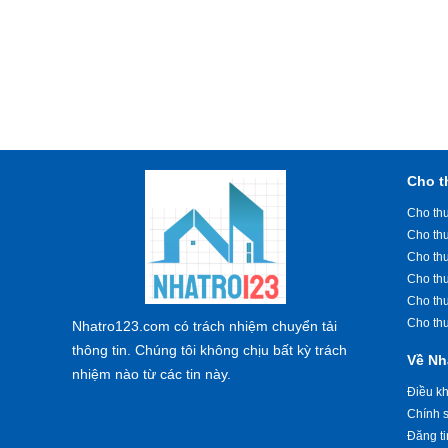
Cho t
Cho thu
Cho th
Cho th
Cho th
Cho th
Cho th
Nhatro123.com có trách nhiệm chuyển tải
thông tin. Chúng tôi không chịu bất kỳ trách
Về Nh
nhiệm nào từ các tin này.
Điều k
Chính s
Đăng ti