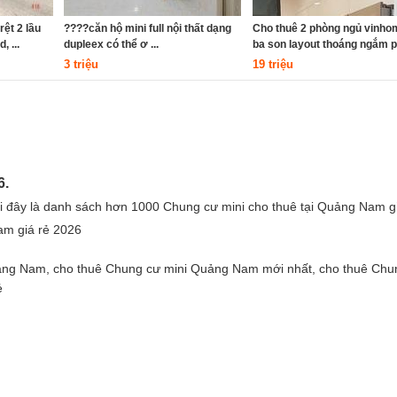
rệt 2 lầu
????căn hộ mini full nội thất dạng
Cho thuê 2 phòng ngủ vinho
 ...
dupleex có thể ơ ...
ba son layout thoáng ngắm ph
3 triệu
19 triệu
6.
đây là danh sách hơn 1000 Chung cư mini cho thuê tại Quảng Nam gi
am giá rẻ 2026
ng Nam, cho thuê Chung cư mini Quảng Nam mới nhất, cho thuê Chu
ẻ