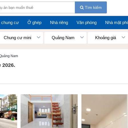
Tìm kiếm
 chung cư
Ở ghép
Nhà riêng
Văn phòng
Nhà mặt ph
Chung cư mini
Quảng Nam
Khoảng giá
 Quảng Nam
 2026.