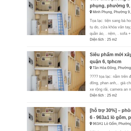
phụng, phường 9,
Minh Phụng, Phường 9
tọa lạc: tiện sang bà hom, minh phụng , bình tiên, nguyễn văn luông,.. giá từ: 4tr5 - 4tr9 tiện ích: giờ giấc
tụ do, cửa khóa vân tay, 
quần áo, . nệm, . sofa +
Diện tích :
25 m2
Siêu phẩm mới xây
quận 6, tphcm
Tân Hòa Đông, Phường
???? tọa lạc: nằm trên đ
đông, phan anh,.. giá chỉ
xe rộng rãi, camera an n
Diện tích :
25 m2
[hỗ trợ 30%] – phòn
6 - 963a1 lò gốm,
963A1 Lò Gốm, Phường