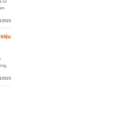
àm
1/2023
 triệu
ường,
1/2023