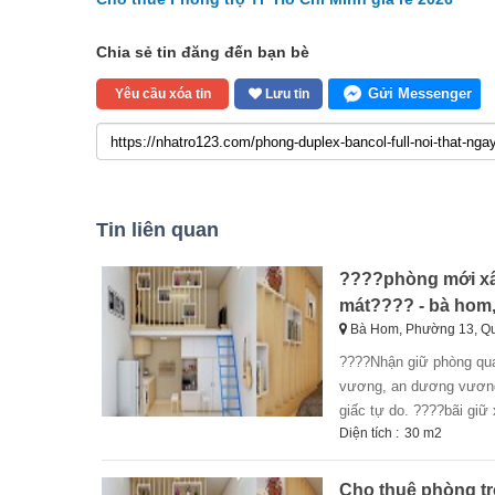
Chia sẻ tin đăng đến bạn bè
Gửi Messenger
Yêu cầu xóa tin
Lưu tin
Tin liên quan
????phòng mới xây
mát???? - bà hom,
Bà Hom, Phường 13, Q
????nhận giữ phòng qua tết ????giá từ: 3tr3-5tr2 bancol ????thuận tiện di chuyển sang:kinh dương
vương, an dương vương ,
giấc tự do. ????bãi giữ
Diện tích :
30 m2
Cho thuê phòng trọ