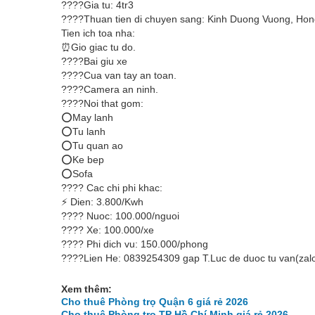
????Gia tu: 4tr3
????Thuan tien di chuyen sang: Kinh Duong Vuong, Hon
Tien ich toa nha:
⏰Gio giac tu do.
????Bai giu xe
????Cua van tay an toan.
????Camera an ninh.
????Noi that gom:
⭕May lanh
⭕Tu lanh
⭕Tu quan ao
⭕Ke bep
⭕Sofa
???? Cac chi phi khac:
⚡ Dien: 3.800/Kwh
???? Nuoc: 100.000/nguoi
???? Xe: 100.000/xe
???? Phi dich vu: 150.000/phong
????Lien He: 0839254309 gap T.Luc de duoc tu van(zalo
Xem thêm:
Cho thuê Phòng trọ Quận 6 giá rẻ 2026
Cho thuê Phòng trọ TP Hồ Chí Minh giá rẻ 2026