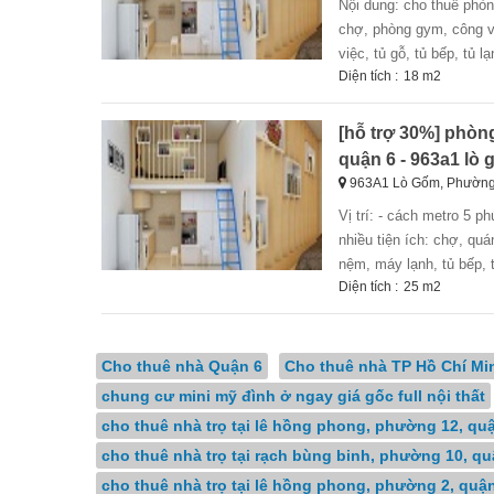
nội dung: cho thuê phòng - giờ tự do – nhà mặt tiền lò gốm q6 -đi các quận trung tâm 10-15p -gần nhà có
chợ, phòng gym, công viê
việc, tủ gỗ, tủ bếp, tủ 
Diện tích :
18 m2
[hỗ trợ 30%] phòng
quận 6 - 963a1 lò
963A1 Lò Gốm, Phường
vị trí: - cách metro 5 phút, đi các quận trung tâm 10-15p - vị trí đẹp nhà mặt tiền, kiên cố - gần nhà có
nhiều tiện ích: chợ, quá
nệm, máy lạnh, tủ bếp, tủ 
Diện tích :
25 m2
Cho thuê nhà Quận 6
Cho thuê nhà TP Hồ Chí Mi
chung cư mini mỹ đình ở ngay giá gốc full nội thất
cho thuê nhà trọ tại lê hồng phong, phường 12, qu
cho thuê nhà trọ tại rạch bùng binh, phường 10, qu
cho thuê nhà trọ tại lê hồng phong, phường 2, quậ