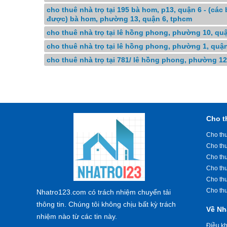
cho thuê nhà trọ tại 195 bà hom, p13, quận 6 - (c
được) bà hom, phường 13, quận 6, tphcm
cho thuê nhà trọ tại lê hồng phong, phường 10, qu
cho thuê nhà trọ tại lê hồng phong, phường 1, quậ
cho thuê nhà trọ tại 781/ lê hồng phong, phường 1
Cho t
Cho thu
Cho th
Cho th
Cho th
Cho th
Cho th
Nhatro123.com có trách nhiệm chuyển tải
thông tin. Chúng tôi không chịu bất kỳ trách
Về Nh
nhiệm nào từ các tin này.
Điều k