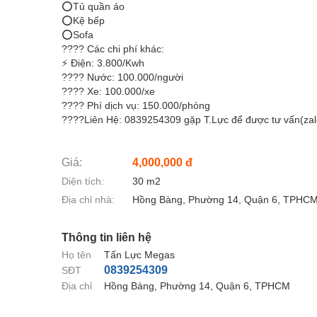
⭕Tủ quần áo
⭕Kệ bếp
⭕Sofa
???? Các chi phí khác:
⚡ Điện: 3.800/Kwh
???? Nước: 100.000/người
???? Xe: 100.000/xe
???? Phí dịch vụ: 150.000/phòng
????Liên Hệ: 0839254309 gặp T.Lực để được tư vấn(zal
Giá:
4,000,000 đ
Diện tích:
30 m2
Địa chỉ nhà:
Hồng Bàng, Phường 14, Quận 6, TPHC
Thông tin liên hệ
Họ tên
Tấn Lực Megas
0839254309
SĐT
Địa chỉ
Hồng Bàng, Phường 14, Quận 6, TPHCM