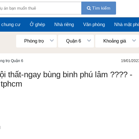
Tìm kiếm
 chung cư
Ở ghép
Nhà riêng
Văn phòng
Nhà mặt ph
Phòng trọ
Quận 6
Khoảng giá
ng trọ Quận 6
19/01/202
ội thất-ngay bùng binh phú lâm ???? -
 tphcm
M