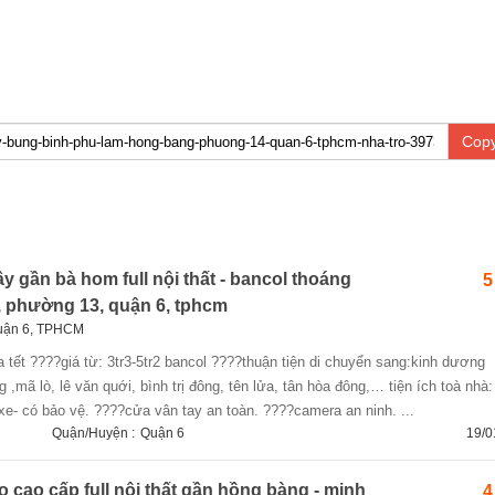
Copy
 gần bà hom full nội thất - bancol thoáng
5
 phường 13, quận 6, tphcm
uận 6, TPHCM
mã lò, lê văn quới, bình trị đông, tên lửa, tân hòa đông,… tiện ích toà nhà
 xe- có bảo vệ. ????cửa vân tay an toàn. ????camera an ninh. ...
Quận/Huyện :
Quận 6
19/0
 cao cấp full nội thất gần hồng bàng - minh
4