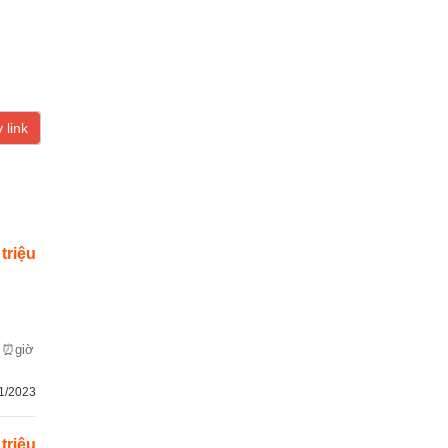
 link
 triệu
: ⏰giờ
1/2023
 triệu