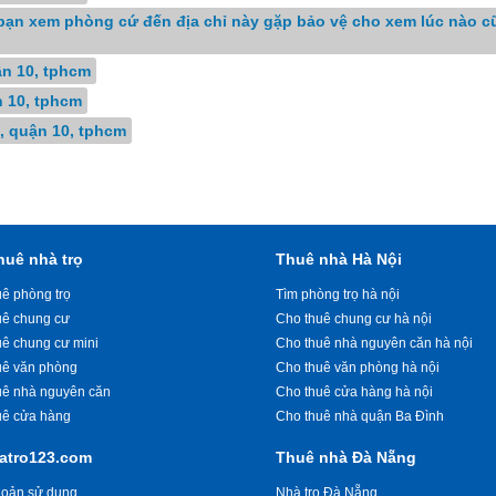
ác bạn xem phòng cứ đến địa chỉ này gặp bảo vệ cho xem lúc nào 
ận 10, tphcm
n 10, tphcm
2, quận 10, tphcm
huê nhà trọ
Thuê nhà Hà Nội
ê phòng trọ
Tìm phòng trọ hà nội
uê chung cư
Cho thuê chung cư hà nội
uê chung cư mini
Cho thuê nhà nguyên căn hà nội
uê văn phòng
Cho thuê văn phòng hà nội
uê nhà nguyên căn
Cho thuê cửa hàng hà nội
uê cửa hàng
Cho thuê nhà quận Ba Đình
atro123.com
Thuê nhà Đà Nẵng
hoản sử dụng
Nhà trọ Đà Nẵng