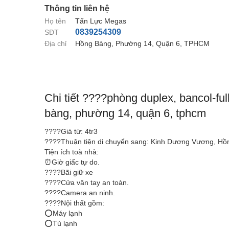
Thông tin liên hệ
Họ tên
Tấn Lực Megas
0839254309
SĐT
Địa chỉ
Hồng Bàng, Phường 14, Quận 6, TPHCM
Chi tiết ????phòng duplex, bancol-ful
bàng, phường 14, quận 6, tphcm
????Giá từ: 4tr3
????Thuận tiện di chuyển sang: Kinh Dương Vương, Hồ
Tiện ích toà nhà:
⏰Giờ giấc tự do.
????Bãi giữ xe
????Cửa vân tay an toàn.
????Camera an ninh.
????Nội thất gồm:
⭕Máy lạnh
⭕Tủ lạnh