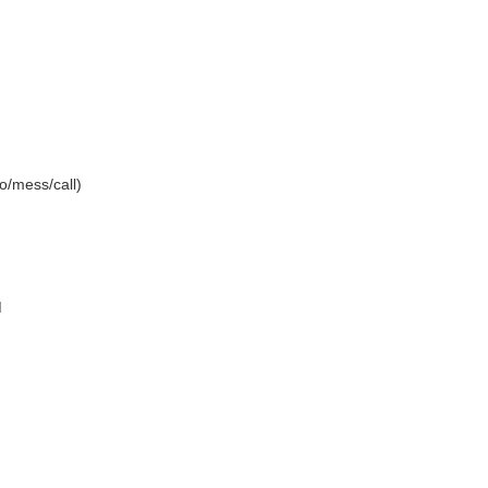
o/mess/call)
M