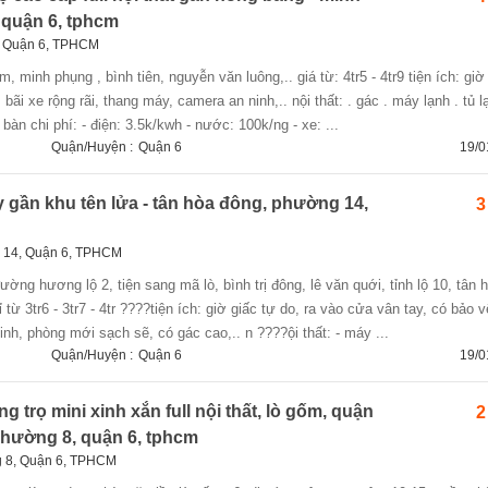
 quận 6, tphcm
, Quận 6, TPHCM
bãi xe rộng rãi, thang máy, camera an ninh,.. nội thất: . gác . máy lạnh . tủ l
 bàn chi phí: - điện: 3.5k/kwh - nước: 100k/ng - xe: ...
Quận/Huyện :
Quận 6
19/0
 gần khu tên lửa - tân hòa đông, phường 14,
3
 14, Quận 6, TPHCM
ường hương lộ 2, tiện sang mã lò, bình trị đông, lê văn quới, tỉnh lộ 10, tân 
 từ 3tr6 - 3tr7 - 4tr ????tiện ích: giờ giấc tự do, ra vào cửa vân tay, có bảo v
inh, phòng mới sạch sẽ, có gác cao,.. n ????ội thất: - máy ...
Quận/Huyện :
Quận 6
19/0
g trọ mini xinh xắn full nội thất, lò gốm, quận
2
 phường 8, quận 6, tphcm
 8, Quận 6, TPHCM