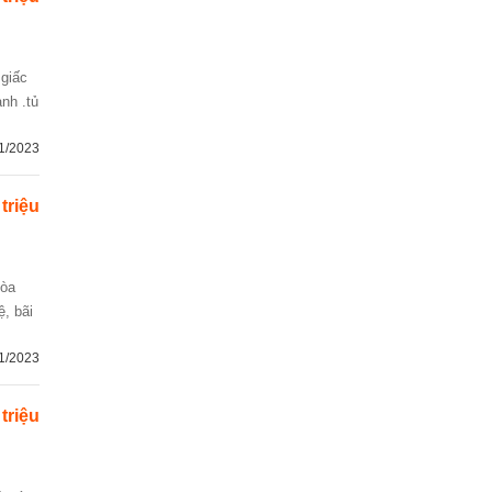
ạnh .tủ
1/2023
 triệu
hòa
ệ, bãi
1/2023
 triệu