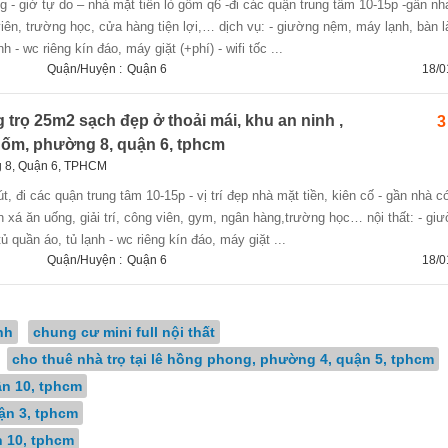
n, trường học, cửa hàng tiện lợi,… dịch vụ: - giường nệm, máy lạnh, bàn l
lạnh - wc riêng kín đáo, máy giặt (+phí) - wifi tốc ...
Quận/Huyện :
Quận 6
18/0
 trọ 25m2 sạch đẹp ở thoải mái, khu an ninh ,
3
 gốm, phường 8, quận 6, tphcm
 8, Quận 6, TPHCM
n xá ăn uống, giải trí, công viên, gym, ngân hàng,trường học… nội thất: - gi
quần áo, tủ lạnh - wc riêng kín đáo, máy giặt ...
Quận/Huyện :
Quận 6
18/0
nh
chung cư mini full nội thất
cho thuê nhà trọ tại lê hồng phong, phường 4, quận 5, tphcm
ận 10, tphcm
ận 3, tphcm
n 10, tphcm