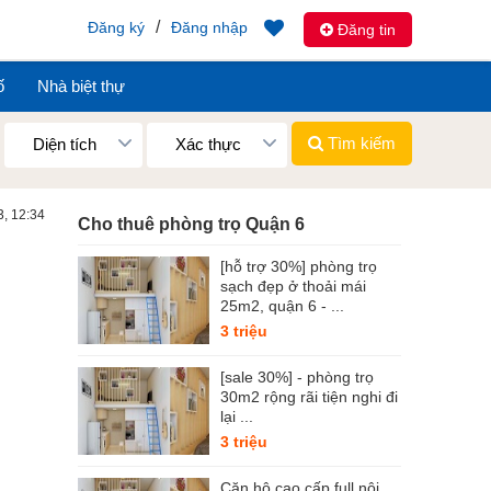
/
Đăng ký
Đăng nhập
Đăng tin
ố
Nhà biệt thự
Tìm kiếm
Diện tích
Xác thực
3, 12:34
Cho thuê phòng trọ Quận 6
[hỗ trợ 30%] phòng trọ
sạch đẹp ở thoải mái
25m2, quận 6 - ...
3 triệu
[sale 30%] - phòng trọ
30m2 rộng rãi tiện nghi đi
lại ...
3 triệu
Căn hộ cao cấp full nội