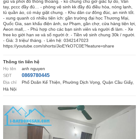
giũ và phơi đồ thông thoáng. - ko chung chủ giờ giấc tự do, Vân
tay, pccc đầy đủ… - phòng vệ sinh kk đầy đủ điều hòa, nóng lạnh,
tủ quần áo, có máy giặt chung. - Khu dân cư đông đúc, an ninh tốt.
- xung quanh có nhiều tiện ích: gần trường đại học Thương Mại,
Quốc Gia, san khấu điện ảnh, sư Phạm, gần chợ, cửa hàng tiện lợi,
Aeon mall,.. - Phù hợp cho các bạn sinh viên và người đi làm. - Xe
free ko giới hạn xe và số người ở. - Tiền vệ sinh chung 30k / người.
- Giá: 3 triệu/ tháng. - Liên hệ: 0342147023
https://youtube.com/shorts/JioEYkO7C0E?feature=share
Thông tin liên hệ
Họ tên
anh nguyen
0869780445
SĐT
Địa chỉ
Phố Doãn Kế Thiện, Phường Dịch Vọng, Quận Cầu Giấy,
Hà Nội