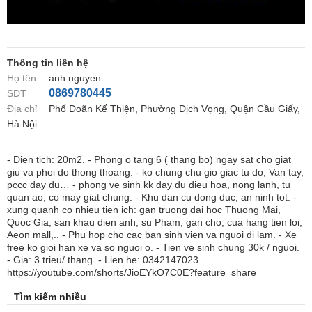
Thông tin liên hệ
Họ tên
anh nguyen
0869780445
SĐT
Địa chỉ
Phố Doãn Kế Thiện, Phường Dịch Vọng, Quận Cầu Giấy,
Hà Nội
- Dien tich: 20m2. - Phong o tang 6 ( thang bo) ngay sat cho giat
giu va phoi do thong thoang. - ko chung chu gio giac tu do, Van tay,
pccc day du… - phong ve sinh kk day du dieu hoa, nong lanh, tu
quan ao, co may giat chung. - Khu dan cu dong duc, an ninh tot. -
xung quanh co nhieu tien ich: gan truong dai hoc Thuong Mai,
Quoc Gia, san khau dien anh, su Pham, gan cho, cua hang tien loi,
Aeon mall,.. - Phu hop cho cac ban sinh vien va nguoi di lam. - Xe
free ko gioi han xe va so nguoi o. - Tien ve sinh chung 30k / nguoi.
- Gia: 3 trieu/ thang. - Lien he: 0342147023
https://youtube.com/shorts/JioEYkO7C0E?feature=share
Tìm kiếm nhiều