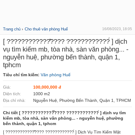
›
Trang chủ
Cho thuê văn phòng Huế
16/08/2023, 18:05
[ ????????????̂̃???? ????????????́ ] dịch
vụ tìm kiếm mb, tòa nhà, sàn văn phòng... -
nguyễn huệ, phường bến thành, quận 1,
tphcm
Tiêu chí tìm kiếm:
Văn phòng Huế
Giá:
100,000,000 đ
Diện tích:
1000 m2
Địa chỉ nhà:
Nguyễn Huệ, Phường Bến Thành, Quận 1, TPHCM
Chi tiết [ ????????????̂̃???? ????????????́ ] dịch vụ tìm
kiếm mb, tòa nhà, sàn văn phòng... - nguyễn huệ, phường
bến thành, quận 1, tphcm
[ ????????????̂̃???? ????????????́ ] Dịch Vụ Tìm Kiếm Mặt