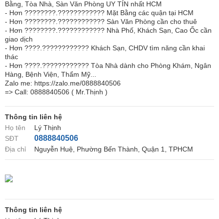
Bằng, Tòa Nhà, Sàn Văn Phòng UY TÍN nhất HCM
- Hơn ????????.???????????? Mặt Bằng các quận tại HCM
- Hơn ????????.???????????? Sàn Văn Phòng cần cho thuê
- Hơn ????????.???????????? Nhà Phố, Khách Sạn, Cao Ốc cần
giao dịch
- Hơn ????.???????????? Khách Sạn, CHDV tìm năng cần khai
thác
- Hơn ????.???????????? Tòa Nhà dành cho Phòng Khám, Ngân
Hàng, Bệnh Viện, Thẩm Mỹ...
Zalo me: https://zalo.me/0888840506
=> Call: 0888840506 ( Mr.Thịnh )
Thông tin liên hệ
Họ tên
Lý Thịnh
0888840506
SĐT
Địa chỉ
Nguyễn Huệ, Phường Bến Thành, Quận 1, TPHCM
Thông tin liên hệ