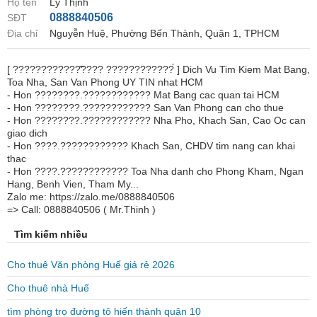
Họ tên
Lý Thịnh
0888840506
SĐT
Địa chỉ
Nguyễn Huệ, Phường Bến Thành, Quận 1, TPHCM
[ ????????????̂̃???? ????????????́ ] Dich Vu Tim Kiem Mat Bang,
Toa Nha, San Van Phong UY TIN nhat HCM
- Hon ????????.???????????? Mat Bang cac quan tai HCM
- Hon ????????.???????????? San Van Phong can cho thue
- Hon ????????.???????????? Nha Pho, Khach San, Cao Oc can
giao dich
- Hon ????.???????????? Khach San, CHDV tim nang can khai
thac
- Hon ????.???????????? Toa Nha danh cho Phong Kham, Ngan
Hang, Benh Vien, Tham My...
Zalo me: https://zalo.me/0888840506
=> Call: 0888840506 ( Mr.Thinh )
Tìm kiếm nhiều
Cho thuê Văn phòng Huế giá rẻ 2026
Cho thuê nhà Huế
tìm phòng trọ đường tô hiến thành quận 10